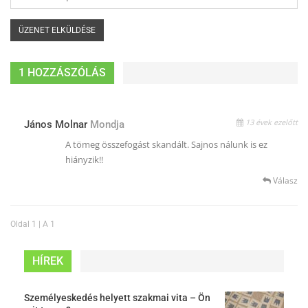
1 HOZZÁSZÓLÁS
13 évek ezelőtt
János Molnar
Mondja
A tömeg összefogást skandált. Sajnos nálunk is ez
hiányzik!!
Válasz
Oldal 1 | A 1
HÍREK
Személyeskedés helyett szakmai vita – Ön