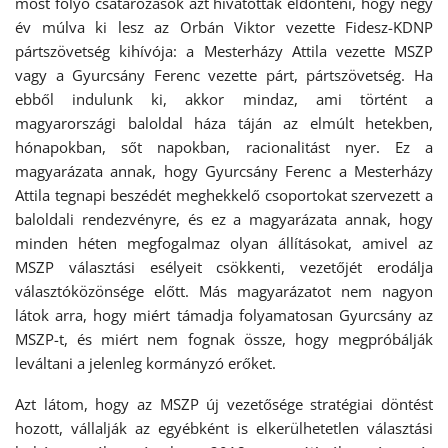
most folyó csatározások azt hivatottak eldönteni, hogy négy
év múlva ki lesz az Orbán Viktor vezette Fidesz-KDNP
pártszövetség kihívója: a Mesterházy Attila vezette MSZP
vagy a Gyurcsány Ferenc vezette párt, pártszövetség. Ha
ebből indulunk ki, akkor mindaz, ami történt a
magyarországi baloldal háza táján az elmúlt hetekben,
hónapokban, sőt napokban, racionalitást nyer. Ez a
magyarázata annak, hogy Gyurcsány Ferenc a Mesterházy
Attila tegnapi beszédét meghekkelő csoportokat szervezett a
baloldali rendezvényre, és ez a magyarázata annak, hogy
minden héten megfogalmaz olyan állításokat, amivel az
MSZP választási esélyeit csökkenti, vezetőjét erodálja
választóközönsége előtt. Más magyarázatot nem nagyon
látok arra, hogy miért támadja folyamatosan Gyurcsány az
MSZP-t, és miért nem fognak össze, hogy megpróbálják
leváltani a jelenleg kormányzó erőket.
Azt látom, hogy az MSZP új vezetősége stratégiai döntést
hozott, vállalják az egyébként is elkerülhetetlen választási