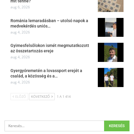
mit tenne?
aug 6, 2026
Románia lemaradásban – utolsó napok a
medvekérdés uniós…
aug 4, 2026
Gyimesfelsőlokon ismét megmutatkozott
az összetartozás ereje
aug 4, 2026
Gyergyóremetén a lovassport erejét a
család, a közösség és a…
aug 4, 2026
ELŐZŐ
KÖVETKEZŐ
1 A 1 414