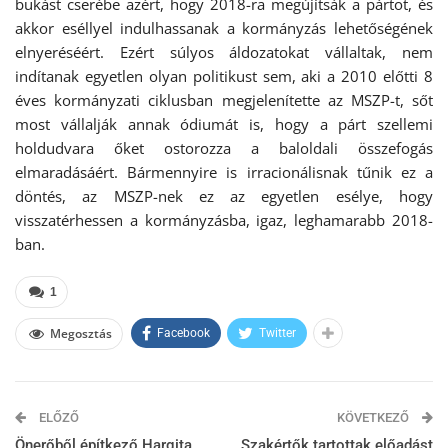
bukást cserébe azért, hogy 2018-ra megújítsák a pártot, és
akkor eséllyel indulhassanak a kormányzás lehetőségének
elnyeréséért. Ezért súlyos áldozatokat vállaltak, nem
indítanak egyetlen olyan politikust sem, aki a 2010 előtti 8
éves kormányzati ciklusban megjelenítette az MSZP-t, sőt
most vállalják annak ódiumát is, hogy a párt szellemi
holdudvara őket ostorozza a baloldali összefogás
elmaradásáért. Bármennyire is irracionálisnak tűnik ez a
döntés, az MSZP-nek ez az egyetlen esélye, hogy
visszatérhessen a kormányzásba, igaz, leghamarabb 2018-
ban.
1
Megosztás
Facebook
Twitter
ELŐZŐ
KÖVETKEZŐ
Önerőből építkező Hargita
Szakértők tartottak előadást