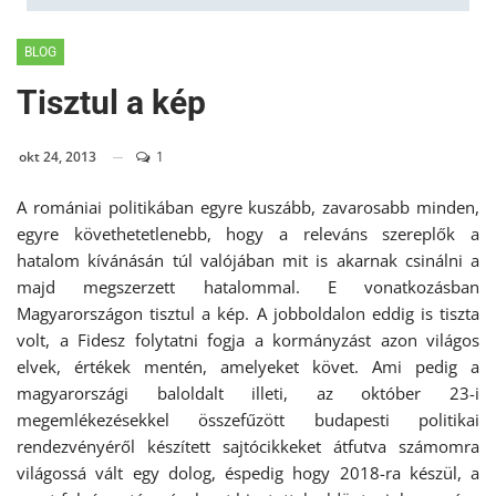
BLOG
Tisztul a kép
okt 24, 2013
1
A romániai politikában egyre kuszább, zavarosabb minden,
egyre követhetetlenebb, hogy a releváns szereplők a
hatalom kívánásán túl valójában mit is akarnak csinálni a
majd megszerzett hatalommal. E vonatkozásban
Magyarországon tisztul a kép. A jobboldalon eddig is tiszta
volt, a Fidesz folytatni fogja a kormányzást azon világos
elvek, értékek mentén, amelyeket követ. Ami pedig a
magyarországi baloldalt illeti, az október 23-i
megemlékezésekkel összefűzött budapesti politikai
rendezvényéről készített sajtócikkeket átfutva számomra
világossá vált egy dolog, éspedig hogy 2018-ra készül, a