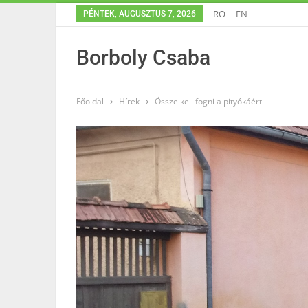
RO
EN
PÉNTEK, AUGUSZTUS 7, 2026
Borboly Csaba
Főoldal
Hírek
Össze kell fogni a pityókáért