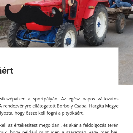
áért
Csíkszépvízen a sportpályán. Az egész napos változatos
A rendezvényre ellátogatott Borboly Csaba, Hargita Megye
yozta, hogy össze kell fogni a pityókáért.
ell az értékesítést megoldani, és akár a feldolgozás terén
átjuk, hogy például mint idén a szárazság, vagy más baj,