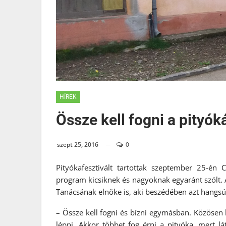
HÍREK
Össze kell fogni a pityók
szept 25, 2016
0
Pityókafesztivált tartottak szeptember 25-én 
program kicsiknek és nagyoknak egyaránt szólt. 
Tanácsának elnöke is, aki beszédében azt hangsúl
– Össze kell fogni és bízni egymásban. Közösen k
lépni. Akkor többet fog érni a pityóka, mert l