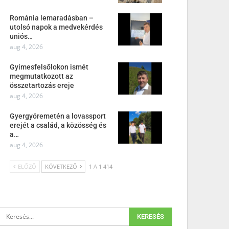
Románia lemaradásban –
utolsó napok a medvekérdés
uniós…
aug 4, 2026
Gyimesfelsőlokon ismét
megmutatkozott az
összetartozás ereje
aug 4, 2026
Gyergyóremetén a lovassport
erejét a család, a közösség és
a…
aug 4, 2026
ELŐZŐ
KÖVETKEZŐ
1 A 1 414