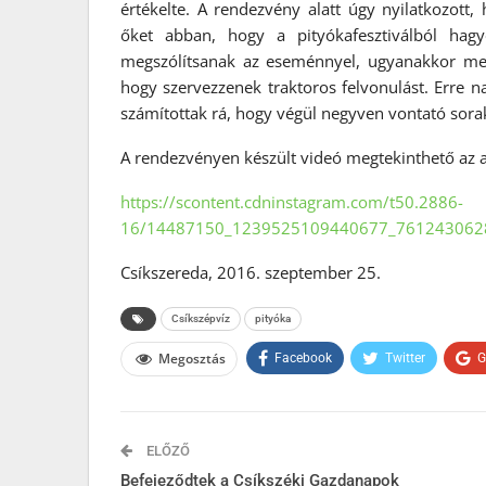
értékelte. A rendezvény alatt úgy nyilatkozott,
őket abban, hogy a pityókafesztiválból hag
megszólítsanak az eseménnyel, ugyanakkor megle
hogy szervezzenek traktoros felvonulást. Erre n
számítottak rá, hogy végül negyven vontató sorako
A rendezvényen készült videó megtekinthető az a
https://scontent.cdninstagram.com/t50.2886-
16/14487150_1239525109440677_761243062
Csíkszereda, 2016. szeptember 25.
Csíkszépvíz
pityóka
Megosztás
Facebook
Twitter
G
ELŐZŐ
Befejeződtek a Csíkszéki Gazdanapok