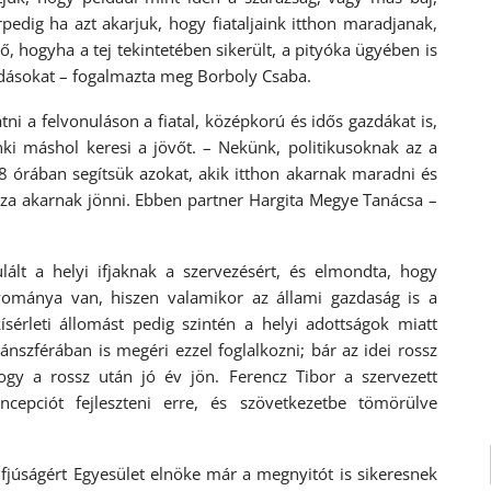
pedig ha azt akarjuk, hogy fiataljaink itthon maradjanak,
ő, hogyha a tej tekintetében sikerült, a pityóka ügyében is
goldásokat – fogalmazta meg Borboly Csaba.
tni a felvonuláson a fiatal, középkorú és idős gazdákat is,
i máshol keresi a jövőt. – Nekünk, politikusoknak az a
8 órában segítsük azokat, akik itthon akarnak maradni és
aza akarnak jönni. Ebben partner Hargita Megye Tanácsa –
ált a helyi ifjaknak a szervezésért, és elmondta, hogy
ománya van, hiszen valamikor az állami gazdaság is a
ísérleti állomást pedig szintén a helyi adottságok miatt
ánszférában is megéri ezzel foglalkozni; bár az idei rossz
ogy a rossz után jó év jön. Ferencz Tibor a szervezett
ncepciót fejleszteni erre, és szövetkezetbe tömörülve
Ifjúságért Egyesület elnöke már a megnyitót is sikeresnek