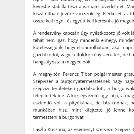
kevésbé stabillá teszi a várható jövedelmet. Már
kiszámítható jövőre van szükség. Elérkezett az id
össze kell fogni, és együtt kell keresni a jó me
A rendezvény kapcsán úgy nyilatkozott: jó volt lá
tehát nem igaz, hogy mindenki elmegy, mindenk
kötelességünk, hogy elszámolhatóan, akár napi 
gazdálkodni, vagy külföldre kényszerültek, de h
hangsúlyozta a megyeelnök.
A megnyitón Ferencz Tibor polgármester gratul
Szépvízen a burgonyatermesztésnek nagy hagy
szépvízi területeken gazdálkodott, a burgonyak
telepítették ide. A községvezető úgy látja, a mag
esztendő volt a pityókának, de bizakodnak, h
munkában hisz, mint kifejtette, jó lenne ko
termeszteni a burgonyát.
László Krisztina, az eseményt szervező Szépvízi 