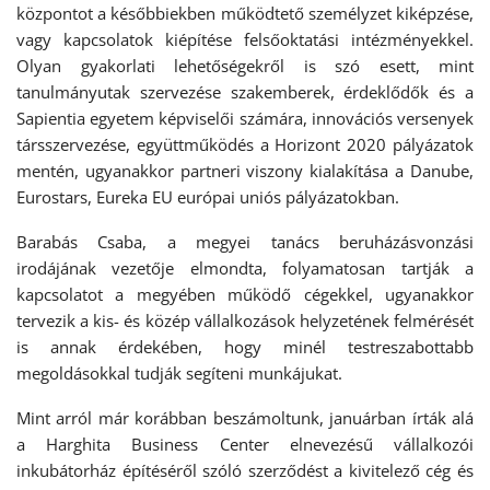
központot a későbbiekben működtető személyzet kiképzése,
vagy kapcsolatok kiépítése felsőoktatási intézményekkel.
Olyan gyakorlati lehetőségekről is szó esett, mint
tanulmányutak szervezése szakemberek, érdeklődők és a
Sapientia egyetem képviselői számára, innovációs versenyek
társszervezése, együttműködés a Horizont 2020 pályázatok
mentén, ugyanakkor partneri viszony kialakítása a Danube,
Eurostars, Eureka EU európai uniós pályázatokban.
Barabás Csaba, a megyei tanács beruházásvonzási
irodájának vezetője elmondta, folyamatosan tartják a
kapcsolatot a megyében működő cégekkel, ugyanakkor
tervezik a kis- és közép vállalkozások helyzetének felmérését
is annak érdekében, hogy minél testreszabottabb
megoldásokkal tudják segíteni munkájukat.
Mint arról már korábban beszámoltunk, januárban írták alá
a Harghita Business Center elnevezésű vállalkozói
inkubátorház építéséről szóló szerződést a kivitelező cég és