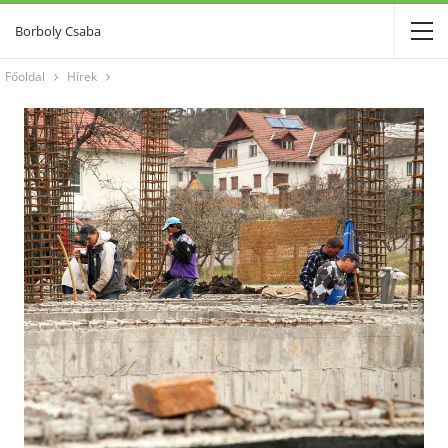
Borboly Csaba
Főoldal
Hírek