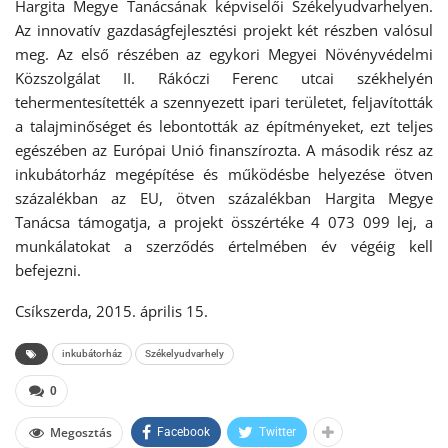
Hargita Megye Tanácsának képviselői Székelyudvarhelyen.
Az innovatív gazdaságfejlesztési projekt két részben valósul
meg. Az első részében az egykori Megyei Növényvédelmi
Közszolgálat II. Rákóczi Ferenc utcai székhelyén
tehermentesítették a szennyezett ipari területet, feljavították
a talajminőséget és lebontották az építményeket, ezt teljes
egészében az Európai Unió finanszírozta. A második rész az
inkubátorház megépítése és működésbe helyezése ötven
százalékban az EU, ötven százalékban Hargita Megye
Tanácsa támogatja, a projekt összértéke 4 073 099 lej, a
munkálatokat a szerződés értelmében év végéig kell
befejezni.
Csíkszerda, 2015. április 15.
inkubátorház
Székelyudvarhely
0
Megosztás
Facebook
Twitter