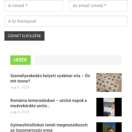
HÍREK
Személyeskedés helyett szakmai vita – Ön
mit tenne?
aug 6, 2026
Románia lemaradásban – utolsó napok a
medvekérdés uniós…
aug 4, 2026
Gyimesfelsőlokon ismét megmutatkozott
az összetartozás ereje