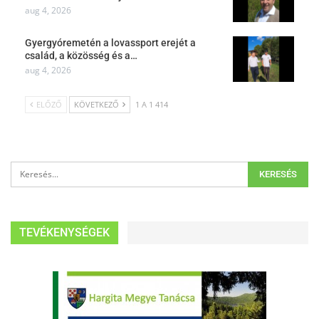
aug 4, 2026
Gyergyóremetén a lovassport erejét a
család, a közösség és a…
aug 4, 2026
ELŐZŐ
KÖVETKEZŐ
1 A 1 414
TEVÉKENYSÉGEK