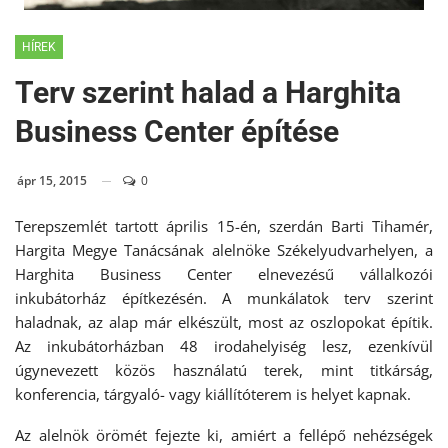
HÍREK
Terv szerint halad a Harghita
Business Center építése
ápr 15, 2015
0
Terepszemlét tartott április 15-én, szerdán Barti Tihamér,
Hargita Megye Tanácsának alelnöke Székelyudvarhelyen, a
Harghita Business Center elnevezésű vállalkozói
inkubátorház építkezésén. A munkálatok terv szerint
haladnak, az alap már elkészült, most az oszlopokat építik.
Az inkubátorházban 48 irodahelyiség lesz, ezenkívül
úgynevezett közös használatú terek, mint titkárság,
konferencia, tárgyaló- vagy kiállítóterem is helyet kapnak.
Az alelnök örömét fejezte ki, amiért a fellépő nehézségek