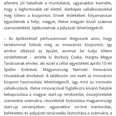
ellenére jól haladnak a munkálatok, ugyanakkor kiemelte,
hogy a legfontosabb cél élettel, életképes vállalkozásokkal
meg tölteni a központot. Ennek érdekében folyamatosan
egyeztetnek a helyi, megyei, illetve megyén kívüli szakmai
szervezetekkel, tájékoztatnak a pályázati lehetőségekről.
– Az építkezéssel párhuzamosan dolgozunk azon, hogy
tartalommal töltsük meg az innovációs központot, így
amikor elkészül az épület, azonnal be tudja tölteni
rendeltetését – emelte ki Borboly Csaba, Hargita Megye
Tanácsának elnöke, aki ezzel a céllal egyeztetett április 10-én
Spaller Endrével, Magyarország Nemzeti Innovációs
Hivatalának elnökével. A találkozón szó esett az innovációs
központ hasznosítási lehetőségeiről, úgy mint az innovatív
vállalkozások, illetve innovációval foglalkozni kívánó fiatalok
bekapcsolása a magyar start-up rendszerbe, összejövetelek
szervezése számukra, részvételük biztosítása magyarországi
start-up versenyeken, ugyanakkor on-line mentorálás,
befektetési és pályázati tanácsadás biztosítása a számukra, a