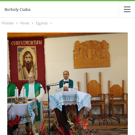
Borboly Csaba
Főoldal
Hírek
Egyház