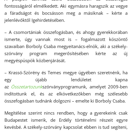
fontosságáról elmélkedett. Aki egymásra haragszik az vegye
a fáradságot és bocsásson meg a másiknak – kérte a
jelenlévőktől Igehirdetésében.
– A csomortániak összefogásban, és ahogy gyerekkorában
ismerte, úgy vannak most is – fogalmazott köszöntő
szavaiban Borboly Csaba megyeitanács-elnök, aki a székely-
szórvány program megerősítésében kérte az új
megyéspüspök közbenjárását.
– Krassó-Szörény és Temes megye ügyében szeretnénk, ha
egy újabb lendületet kapna
az
Összetartozunk
szórványprogramunk, amelyet 2009-ben
indítottunk el, és az elkövetkezőkben még szélesebb
összefogásban tudnánk dolgozni – emelte ki Borboly Csaba.
Megítélése szerint nincs rendben, hogy a gyerekeink csak
Budapestet ismerik, de Erdély történelmi részeit egyre
kevésbé. A székely-szórvány kapcsolat ebben is tud segíteni,