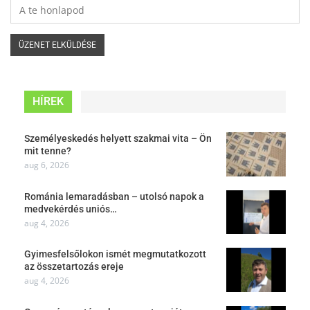
HÍREK
Személyeskedés helyett szakmai vita – Ön
mit tenne?
aug 6, 2026
Románia lemaradásban – utolsó napok a
medvekérdés uniós…
aug 4, 2026
Gyimesfelsőlokon ismét megmutatkozott
az összetartozás ereje
aug 4, 2026