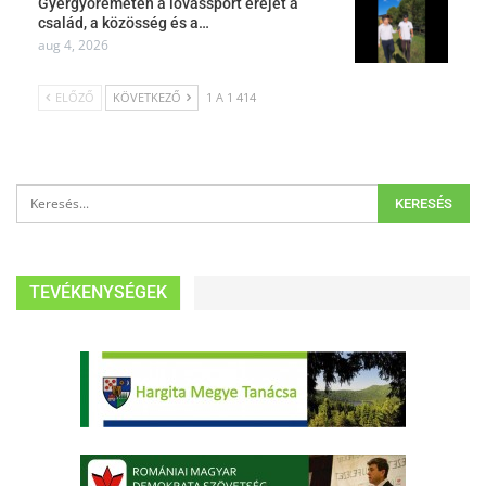
Gyergyóremetén a lovassport erejét a
család, a közösség és a…
aug 4, 2026
ELŐZŐ
KÖVETKEZŐ
1 A 1 414
TEVÉKENYSÉGEK