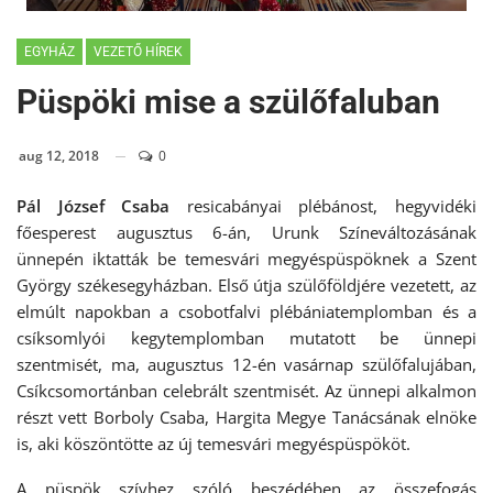
EGYHÁZ
VEZETŐ HÍREK
Püspöki mise a szülőfaluban
aug 12, 2018
0
Pál József Csaba
resicabányai plébánost, hegyvidéki
főesperest augusztus 6-án, Urunk Színeváltozásának
ünnepén iktatták be temesvári megyéspüspöknek a Szent
György székesegyházban. Első útja szülőföldjére vezetett, az
elmúlt napokban a csobotfalvi plébániatemplomban és a
csíksomlyói kegytemplomban mutatott be ünnepi
szentmisét, ma, augusztus 12-én vasárnap szülőfalujában,
Csíkcsomortánban celebrált szentmisét. Az ünnepi alkalmon
részt vett Borboly Csaba, Hargita Megye Tanácsának elnöke
is, aki köszöntötte az új temesvári megyéspüspököt.
A püspök szívhez szóló beszédében az összefogás