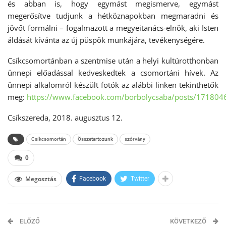
és abban is, hogy egymást megismerve, egymást
megerősítve tudjunk a hétköznapokban megmaradni és
jövőt formálni – fogalmazott a megyeitanács-elnök, aki Isten
áldását kívánta az új püspök munkájára, tevékenységére.
Csíkcsomortánban a szentmise után a helyi kultúrotthonban
ünnepi előadással kedveskedtek a csomortáni hívek. Az
ünnepi alkalomról készült fotók az alábbi linken tekinthetők
meg:
https://www.facebook.com/borbolycsaba/posts/17180
Csíkszereda, 2018. augusztus 12.
Csíkcsomortán
Összetartozunk
szórvány
0
Megosztás
Facebook
Twitter
ELŐZŐ
KÖVETKEZŐ