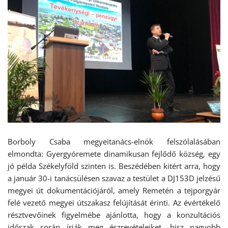
Borboly Csaba megyeitanács-elnök felszólalásában
elmondta: Gyergyóremete dinamikusan fejlődő község, egy
jó példa Székelyföld szinten is. Beszédében kitért arra, hogy
a január 30-i tanácsülésen szavaz a testület a DJ153D jelzésű
megyei út dokumentációjáról, amely Remetén a tejporgyár
felé vezető megyei útszakasz felújítását érinti. Az évértékelő
résztvevőinek figyelmébe ajánlotta, hogy a konzultációs
időszak során írják meg észrevételeiket, hisz nagyobb