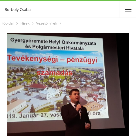
Borboly Csaba
Főoldal
Hírek
Vezető hírek