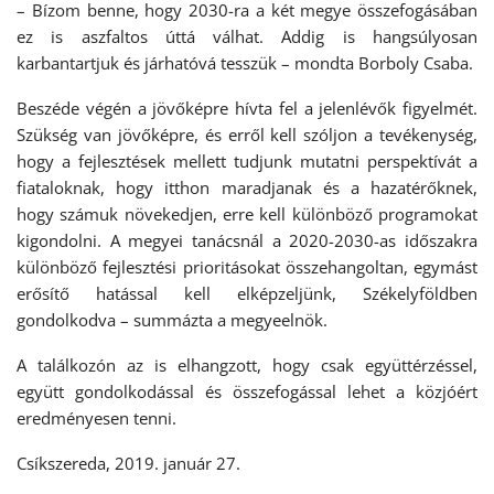
– Bízom benne, hogy 2030-ra a két megye összefogásában
ez is aszfaltos úttá válhat. Addig is hangsúlyosan
karbantartjuk és járhatóvá tesszük – mondta Borboly Csaba.
Beszéde végén a jövőképre hívta fel a jelenlévők figyelmét.
Szükség van jövőképre, és erről kell szóljon a tevékenység,
hogy a fejlesztések mellett tudjunk mutatni perspektívát a
fiataloknak, hogy itthon maradjanak és a hazatérőknek,
hogy számuk növekedjen, erre kell különböző programokat
kigondolni. A megyei tanácsnál a 2020-2030-as időszakra
különböző fejlesztési prioritásokat összehangoltan, egymást
erősítő hatással kell elképzeljünk, Székelyföldben
gondolkodva – summázta a megyeelnök.
A találkozón az is elhangzott, hogy csak együttérzéssel,
együtt gondolkodással és összefogással lehet a közjóért
eredményesen tenni.
Csíkszereda, 2019. január 27.