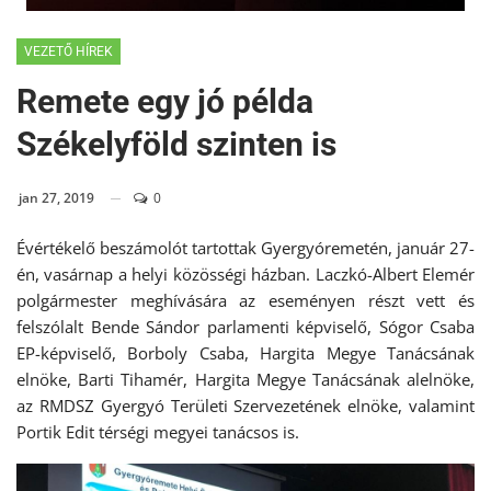
VEZETŐ HÍREK
Remete egy jó példa
Székelyföld szinten is
jan 27, 2019
0
Évértékelő beszámolót tartottak Gyergyóremetén, január 27-
én, vasárnap a helyi közösségi házban. Laczkó-Albert Elemér
polgármester meghívására az eseményen részt vett és
felszólalt Bende Sándor parlamenti képviselő, Sógor Csaba
EP-képviselő, Borboly Csaba, Hargita Megye Tanácsának
elnöke, Barti Tihamér, Hargita Megye Tanácsának alelnöke,
az RMDSZ Gyergyó Területi Szervezetének elnöke, valamint
Portik Edit térségi megyei tanácsos is.