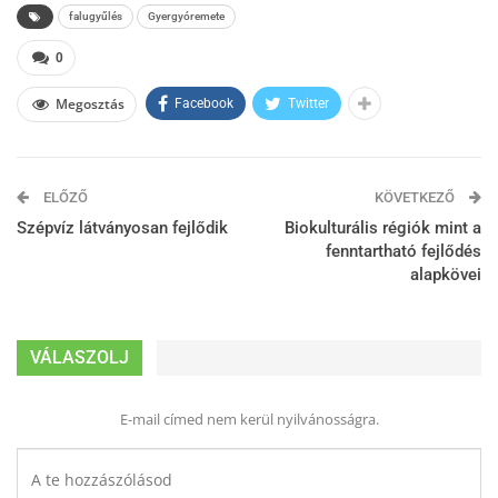
falugyűlés
Gyergyóremete
0
Megosztás
Facebook
Twitter
ELŐZŐ
KÖVETKEZŐ
Szépvíz látványosan fejlődik
Biokulturális régiók mint a
fenntartható fejlődés
alapkövei
VÁLASZOLJ
E-mail címed nem kerül nyilvánosságra.