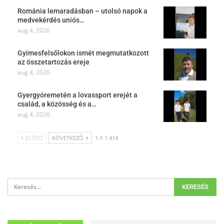
Románia lemaradásban – utolsó napok a
medvekérdés uniós…
aug 4, 2026
Gyimesfelsőlokon ismét megmutatkozott
az összetartozás ereje
aug 4, 2026
Gyergyóremetén a lovassport erejét a
család, a közösség és a…
aug 4, 2026
ELŐZŐ
KÖVETKEZŐ
1 A 1 414