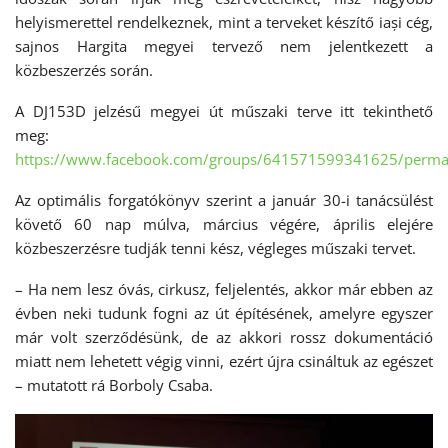
helyismerettel rendelkeznek, mint a terveket készítő iași cég,
sajnos Hargita megyei tervező nem jelentkezett a
közbeszerzés során.
A DJ153D jelzésű megyei út műszaki terve itt tekinthető
meg:
https://www.facebook.com/groups/641571599341625/perm
Az optimális forgatókönyv szerint a január 30-i tanácsülést
követő 60 nap múlva, március végére, április elejére
közbeszerzésre tudják tenni kész, végleges műszaki tervet.
– Ha nem lesz óvás, cirkusz, feljelentés, akkor már ebben az
évben neki tudunk fogni az út építésének, amelyre egyszer
már volt szerződésünk, de az akkori rossz dokumentáció
miatt nem lehetett végig vinni, ezért újra csináltuk az egészet
– mutatott rá Borboly Csaba.