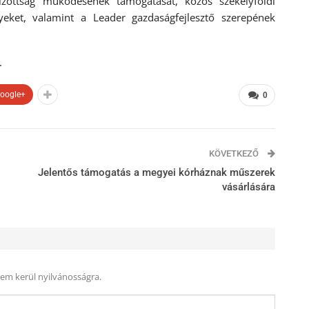
bizottság működésének támogatását, közös székelyföldi
yeket, valamint a Leader gazdaságfejlesztő szerepének
.
oogle+
0
KÖVETKEZŐ
Jelentős támogatás a megyei kórháznak műszerek
vásárlására
nem kerül nyilvánosságra.