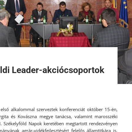
öldi Leader-akciócsoportok
lső alkalommal szerveztek konferenciát október 15-én,
rgita és Kovászna megye tanácsa, valamint marosszéki
. Székelyföld Napok keretében megtartott rendezvényen
nyának agrár-vidékfejlesztésért felelős államtitkára is.