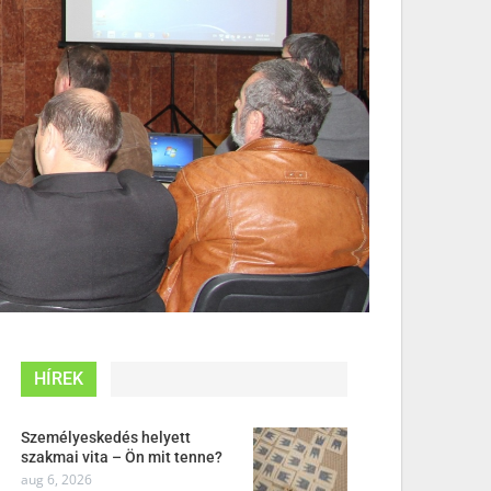
HÍREK
Személyeskedés helyett
szakmai vita – Ön mit tenne?
aug 6, 2026