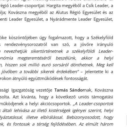
égió Leader-csoportjai: Hargita megyéből a Csík Leader, a
lja; Kovászna megyéből az Alutus Régió Egyesület és az
nti Leader Egyesület, a Nyárádmente Leader Egyesület,
ke köszöntőjében úgy fogalmazott, hogy a Székelyföld
s rendezvénysorozatról van szó, a jövőre irányuló
 nevezhetjük sikertörténetnek a székelyföldi Leader-
onómia megteremtéséről beszélünk, akkor a helyi
, hiszen sok millió euró sorsáról dönthetnek. Meg kell
 jövőben a további sikerek érdekében”
– jelentette ki a
rokon átnyúló együttműködések fontosságát.
ági Igazgatóság vezetője
Tamás Sándor
nak, Kovászna
olta. Azt kívánta, hogy a következő uniós támogatási
 működjenek a helyi akciócsoportok.
„A Leader-csoportok
ltali lehívása az illető kistérségek igényei szerint, helyi
lyáztatással, illetve elbírálással. Bebizonyosodott, hogy
k, és fontosak a térség fejlődésében. Az elmúlt három