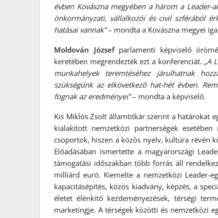
évben Kovászna megyében a három a Leader-akci
önkormányzati, vállalkozói és civil szférából é
hatásai vannak”
– mondta a Kovászna megyei iga
Moldován József
parlamenti képviselő örömét
keretében megrendezték ezt a konferenciát.
„A 
munkahelyek teremtéséhez járulhatnak hozz
szükségünk az elkövetkező hat-hét évben. Rem
fognak az eredményei”
– mondta a képviselő.
Kis Miklós Zsolt államtitkár szerint a határokat
kialakított nemzetközi partnerségek esetében
csoportok, hiszen a közös nyelv, kultúra révén
Előadásában ismertette a magyarországi Lead
támogatási időszakban több forrás áll rendelke
milliárd euró. Kiemelte a nemzetközi Leader-
kapacitásépítés, közös kiadvány, képzés, a speciá
életet élénkítő kezdeményezések, térségi termé
marketingje. A térségek közötti és nemzetközi e