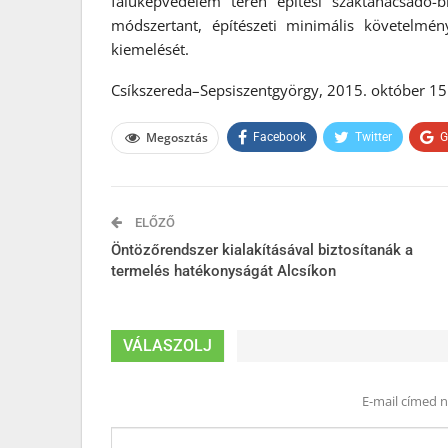
faluképvédelem terén építési szaktanácsadó-
módszertant, építészeti minimális követelmén
kiemelését.
Csíkszereda–Sepsiszentgyörgy, 2015. október 15
Megosztás
Facebook
Twitter
G
ELŐZŐ
Öntözőrendszer kialakításával biztosítanák a
termelés hatékonyságát Alcsíkon
VÁLASZOLJ
E-mail címed 