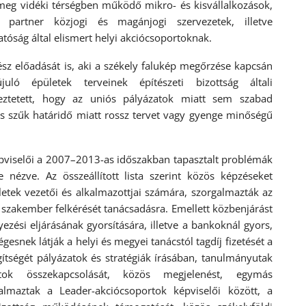
 meg vidéki térségben működő mikro- és kisvállalkozások,
an partner közjogi és magánjogi szervezetek, illetve
óság által elismert helyi akciócsoportoknak.
sz előadását is, aki a székely falukép megőrzése kapcsán
uló épületek terveinek építészeti bizottság általi
eztetett, hogy az uniós pályázatok miatt sem szabad
 és szűk határidő miatt rossz tervet vagy gyenge minőségű
pviselői a 2007–2013-as időszakban tapasztalt problémák
 nézve. Az összeállított lista szerint közös képzéseket
letek vezetői és alkalmazottjai számára, szorgalmazták az
, szakember felkérését tanácsadásra. Emellett közbenjárást
ezési eljárásának gyorsítására, illetve a bankoknál gyors,
snek látják a helyi és megyei tanácstól tagdíj fizetését a
gítségét pályázatok és stratégiák írásában, tanulmányutak
atok összekapcsolását, közös megjelenést, egymás
galmaztak a Leader-akciócsoportok képviselői között, a