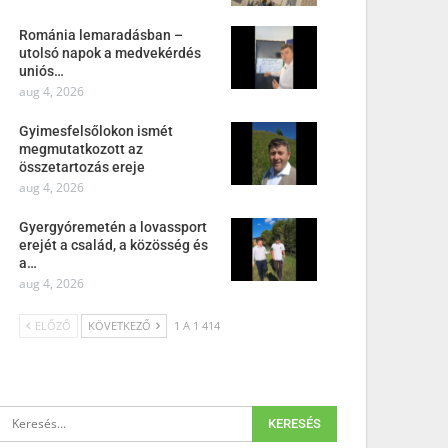
Románia lemaradásban –
utolsó napok a medvekérdés
uniós…
aug 4, 2026
Gyimesfelsőlokon ismét
megmutatkozott az
összetartozás ereje
aug 4, 2026
Gyergyóremetén a lovassport
erejét a család, a közösség és
a…
aug 4, 2026
ELŐZŐ
KÖVETKEZŐ
1 A 1 414