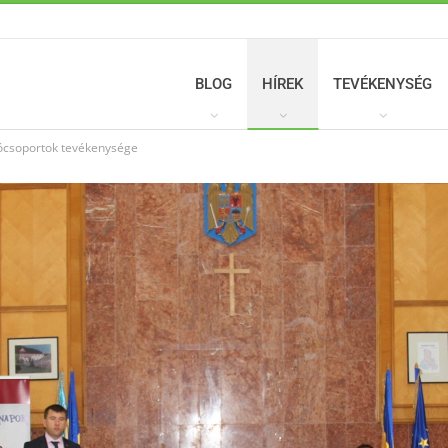
BLOG
HÍREK
TEVÉKENYSÉG
ciócsoportok tevékenysége