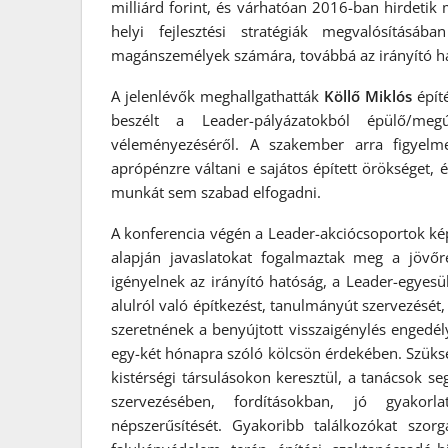
milliárd forint, és várhatóan 2016-ban hirdetik
helyi fejlesztési stratégiák megvalósításáb
magánszemélyek számára, továbbá az irányító hat
A jelenlévők meghallgathatták
Köllő Miklós
építé
beszélt a Leader-pályázatokból épülő/megúj
véleményezéséről. A szakember arra figyelm
aprópénzre váltani e sajátos épített örökséget,
munkát sem szabad elfogadni.
A konferencia végén a Leader-akciócsoportok ké
alapján javaslatokat fogalmaztak meg a jövőre
igényelnek az irányító hatóság, a Leader-egyesü
alulról való építkezést, tanulmányút szervezését
szeretnének a benyújtott visszaigénylés engedély
egy-két hónapra szóló kölcsön érdekében. Szüksége
kistérségi társulásokon keresztül, a tanácsok se
szervezésében, fordításokban, jó gyakorl
népszerűsítését. Gyakoribb találkozókat szor