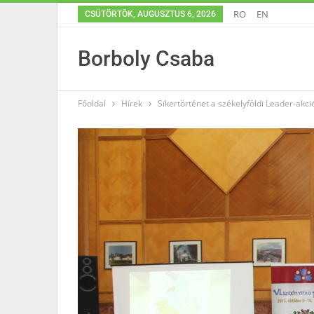
RO
EN
CSÜTÖRTÖK, AUGUSZTUS 6, 2026
Borboly Csaba
Főoldal
Hírek
Sikertörténet a székelyföldi Leader-ak