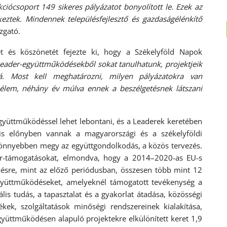
ócsoport 149 sikeres pályázatot bonyolított le. Ezek az
rkeztek. Mindennek településfejlesztő és gazdaságélénkítő
zgató.
 és köszönetét fejezte ki, hogy a Székelyföld Napok
Leader-együttműködésekből sokat tanulhatunk, projektjeik
á. Most kell meghatározni, milyen pályázatokra van
élem, néhány év múlva ennek a beszélgetésnek látszani
 együttműködéssel lehet lebontani, és a Leaderek keretében
 is előnyben vannak a magyarországi és a székelyföldi
 könnyebben megy az együttgondolkodás, a közös tervezés.
er-támogatásokat, elmondva, hogy a 2014–2020-as EU-s
zésre, mint az előző periódusban, összesen több mint 12
együttműködéseket, amelyeknél támogatott tevékenység a
lis tudás, a tapasztalat és a gyakorlat átadása, közösségi
kek, szolgáltatások minőségi rendszereinek kialakítása,
gyüttműködésen alapuló projektekre elkülönített keret 1,9