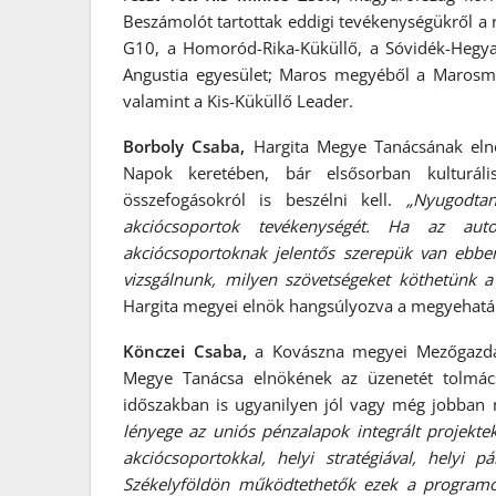
Beszámolót tartottak eddigi tevékenységükről a r
G10, a Homoród-Rika-Küküllő, a Sóvidék-Hegya
Angustia egyesület; Maros megyéből a Marosme
valamint a Kis-Küküllő Leader.
Borboly Csaba,
Hargita Megye Tanácsának elnö
Napok keretében, bár elsősorban kulturáli
összefogásokról is beszélni kell.
„Nyugodtan
akciócsoportok tevékenységét. Ha az aut
akciócsoportoknak jelentős szerepük van ebben
vizsgálnunk, milyen szövetségeket köthetünk a
Hargita megyei elnök hangsúlyozva a megyehatá
Könczei Csaba,
a Kovászna megyei Mezőgazdas
Megye Tanácsa elnökének az üzenetét tolmács
időszakban is ugyanilyen jól vagy még jobban
lényege az uniós pénzalapok integrált projektek á
akciócsoportokkal, helyi stratégiával, helyi pá
Székelyföldön működtethetők ezek a programo