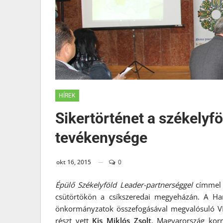
HÍREK
Sikertörténet a székelyf
tevékenysége
okt 16, 2015
0
Épülő Székelyföld Leader-partnerséggel
címmel e
csütörtökön a csíkszeredai megyeházán. A Ha
önkormányzatok összefogásával megvalósuló VI
részt vett
Kis Miklós Zsolt
, Magyarország kormá