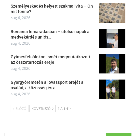
Személyeskedés helyett szakmai vita – Ön
mit tenne?
aug 6, 2026
Románia lemaradásban – utolsó napok a
medvekérdés uniós…
aug 4, 2026
Gyimesfelsőlokon ismét megmutatkozott
az összetartozás ereje
aug 4, 2026
Gyergyóremetén a lovassport erejét a
család, a közösség és a…
aug 4, 2026
ELŐZŐ
KÖVETKEZŐ
1 A 1 414