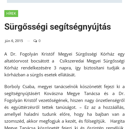
HÍREK
Sürgősségi segítségnyújtás
jún 6, 2015
0
A Dr. Fogolyán Kristóf Megyei Sürgősségi Kórház egy
altatóorvost bocsátott a Csíkszeredai Megyei Sürgősségi
Kórház rendelkezésére 3 napra, így biztosítani tudják a
kórházban a sürgős esetek ellátását.
Borboly Csaba, megyei tanácselnök köszönetét fejezi ki a
segítségnyújtásért Kovászna Megye Tanácsa és a Dr.
Fogolyán Kristóf vezetőségének, hiszen nagy önzetlenségről
és együttérzésről tettek tanúságot. – Ez az a hozzáállás,
amellyel haladni tudunk előre, hogy ha bajban van a
szomszéd, akkor megfogjuk a kezét, és fölsegítjük. Hargita
Megye Tanácsa köszönetét fejezi ki és őszintén reméljük,