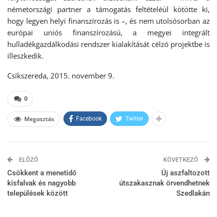
németországi partner a támogatás feltételéül kötötte ki,
hogy legyen helyi finanszírozás is –, és nem utolsósorban az
európai uniós finanszírozású, a megyei integrált
hulladékgazdálkodási rendszer kialakítását célzó projektbe is
illeszkedik.
Csíkszereda, 2015. november 9.
0
Megosztás
Facebook
Twitter
ELŐZŐ
KÖVETKEZŐ
Csökkent a menetidő
Új aszfaltozott
kisfalvak és nagyobb
útszakasznak örvendhetnek
települések között
Szedlakán