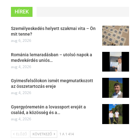
HÍREK
Személyeskedés helyett szakmai vita – Ön
mit tenne?
aug 6, 2026
Románia lemaradásban – utolsó napok a
medvekérdés uniós…
aug 4, 2026
Gyimesfelsőlokon ismét megmutatkozott
az összetartozás ereje
aug 4, 2026
Gyergyóremetén a lovassport erejét a
család, a közösség és a…
aug 4, 2026
ELŐZŐ
KÖVETKEZŐ
1 A 1 414