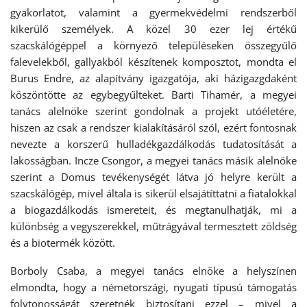
gyakorlatot, valamint a gyermekvédelmi rendszerből
kikerülő személyek. A közel 30 ezer lej értékű
szacskálógéppel a környező településeken összegyűlő
falevelekből, gallyakból készítenek komposztot, mondta el
Burus Endre, az alapítvány igazgatója, aki házigazgdaként
köszöntötte az egybegyűlteket. Barti Tihamér, a megyei
tanács alelnöke szerint gondolnak a projekt utóéletére,
hiszen az csak a rendszer kialakításáról szól, ezért fontosnak
nevezte a korszerű hulladékgazdálkodás tudatosítását a
lakosságban. Incze Csongor, a megyei tanács másik alelnöke
szerint a Domus tevékenységét látva jó helyre került a
szacskálógép, mivel általa is sikerül elsajátíttatni a fiatalokkal
a biogazdálkodás ismereteit, és megtanulhatják, mi a
különbség a vegyszerekkel, műtrágyával termesztett zöldség
és a biotermék között.
Borboly Csaba, a megyei tanács elnöke a helyszínen
elmondta, hogy a németországi, nyugati típusú támogatás
folytonosságát szeretnék biztosítani ezzel – mivel a