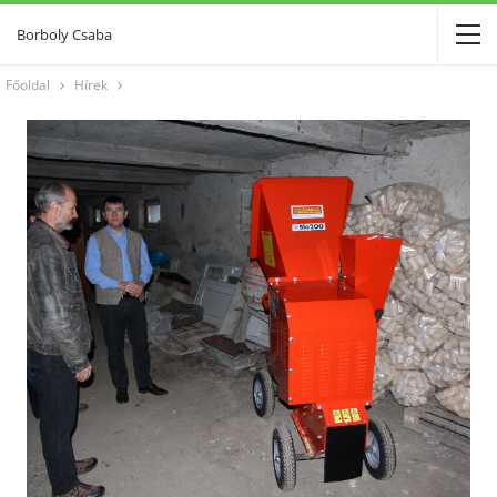
Borboly Csaba
Főoldal
Hírek