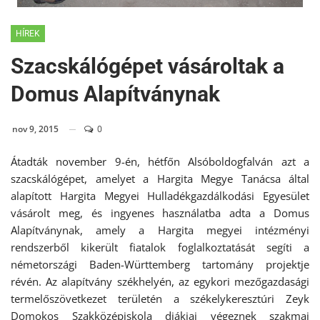
HÍREK
Szacskálógépet vásároltak a
Domus Alapítványnak
nov 9, 2015
0
Átadták november 9-én, hétfőn Alsóboldogfalván azt a
szacskálógépet, amelyet a Hargita Megye Tanácsa által
alapított Hargita Megyei Hulladékgazdálkodási Egyesület
vásárolt meg, és ingyenes használatba adta a Domus
Alapítványnak, amely a Hargita megyei intézményi
rendszerből kikerült fiatalok foglalkoztatását segíti a
németországi Baden-Württemberg tartomány projektje
révén. Az alapítvány székhelyén, az egykori mezőgazdasági
termelőszövetkezet területén a székelykeresztúri Zeyk
Domokos Szakközépiskola diákjai végeznek szakmai