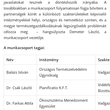
javaslatokat tesznek a döntéshozók irányába. A
továbbiakban a munkacsoport folyamatosan fogja bővíteni a
partnerségek körét a különböző szakterületeket képviselő
intézményekkel helyi, országos és nemzetközi szinten, és a
megye természetgazdálkodásának legsürgősebb problémáit
célozza meg – hangsúlyozta Demeter László, a
munkacsoport vezetője.
A munkacsoport tagjai:
Név
Intézmény
Szakte
Országos Természetvédelmi
Balázs István
Vadgaz
Ügynökség
Vidékfe
Dr. Csák László
Planificatio K.F.T.
Bizott
Ökoszisztéma Menedzsment
Dr. Farkas Attila
Vadgaz
Egyesület