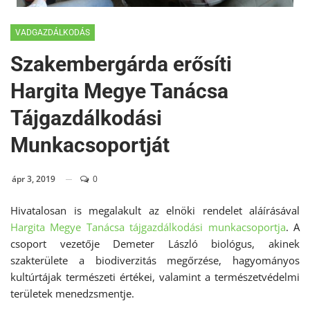
VADGAZDÁLKODÁS
Szakembergárda erősíti
Hargita Megye Tanácsa
Tájgazdálkodási
Munkacsoportját
ápr 3, 2019
0
Hivatalosan is megalakult az elnöki rendelet aláírásával
Hargita Megye Tanácsa tájgazdálkodási munkacsoportja
. A
csoport vezetője Demeter László biológus, akinek
szakterülete a biodiverzitás megőrzése, hagyományos
kultúrtájak természeti értékei, valamint a természetvédelmi
területek menedzsmentje.