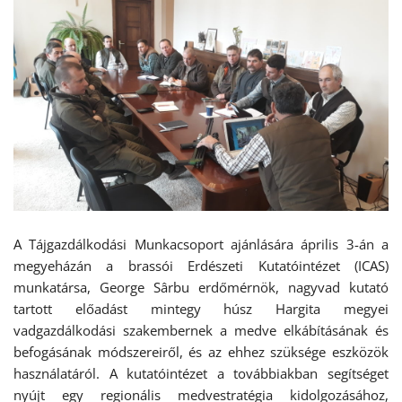
A Tájgazdálkodási Munkacsoport ajánlására április 3-án a
megyeházán a brassói Erdészeti Kutatóintézet (ICAS)
munkatársa, George Sârbu erdőmérnök, nagyvad kutató
tartott előadást mintegy húsz Hargita megyei
vadgazdálkodási szakembernek a medve elkábításának és
befogásának módszereiről, és az ehhez szüksége eszközök
használatáról. A kutatóintézet a továbbiakban segítséget
nyújt egy regionális medvestratégia kidolgozásához,