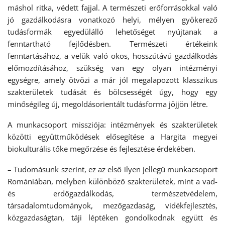
máshol ritka, védett fajjal. A természeti erőforrásokkal való
jó gazdálkodásra vonatkozó helyi, mélyen gyökerező
tudásformák egyedülálló lehetőséget nyújtanak a
fenntartható fejlődésben. Természeti értékeink
fenntartásához, a velük való okos, hosszútávú gazdálkodás
előmozdításához, szükség van egy olyan intézményi
egységre, amely ötvözi a már jól megalapozott klasszikus
szakterületek tudását és bölcsességét úgy, hogy egy
minőségileg új, megoldásorientált tudásforma jöjjön létre.
A munkacsoport missziója: intézmények és szakterületek
közötti együttműködések elősegítése a Hargita megyei
biokulturális tőke megőrzése és fejlesztése érdekében.
– Tudomásunk szerint, ez az első ilyen jellegű munkacsoport
Romániában, melyben különböző szakterületek, mint a vad-
és erdőgazdálkodás, természetvédelem,
társadalomtudományok, mezőgazdaság, vidékfejlesztés,
közgazdaságtan, táji léptéken gondolkodnak együtt és