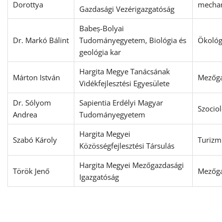
Dorottya
mecha
Gazdasági Vezérigazgatóság
Babeș-Bolyai
Dr. Markó Bálint
Tudományegyetem, Biológia és
Ökológ
geológia kar
Hargita Megye Tanácsának
Márton István
Mezőga
Vidékfejlesztési Egyesülete
Dr. Sólyom
Sapientia Erdélyi Magyar
Szociol
Andrea
Tudományegyetem
Hargita Megyei
Szabó Károly
Turizm
Közösségfejlesztési Társulás
Hargita Megyei Mezőgazdasági
Török Jenő
Mezőga
Igazgatóság