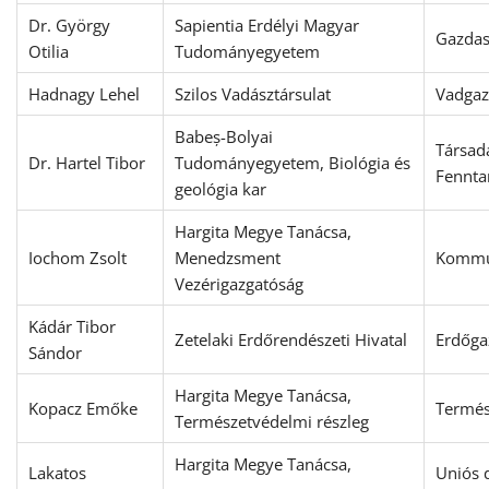
Dr. György
Sapientia Erdélyi Magyar
Gazda
Otilia
Tudományegyetem
Hadnagy Lehel
Szilos Vadásztársulat
Vadgaz
Babeș-Bolyai
Társad
Dr. Hartel Tibor
Tudományegyetem, Biológia és
Fennta
geológia kar
Hargita Megye Tanácsa,
Iochom Zsolt
Menedzsment
Kommu
Vezérigazgatóság
Kádár Tibor
Zetelaki Erdőrendészeti Hivatal
Erdőga
Sándor
Hargita Megye Tanácsa,
Kopacz Emőke
Termés
Természetvédelmi részleg
Hargita Megye Tanácsa,
Lakatos
Uniós 