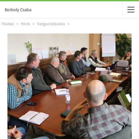
Borboly Csaba
Főoldal
Hírek
Vadgazdálkodás