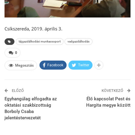
Csíkszereda, 2019. április 3.
tájgazdálkodási munkacsoport
vadgazdálkodás
0
Megosztás
Facebook
Twitter
ELŐZŐ
KÖVETKEZŐ
Egyhangúlag elfogadta az
Élő kapcsolat Pest és
oktatási szakbizottság
Hargita megye között
Borboly Csaba
jelentéstervezetét