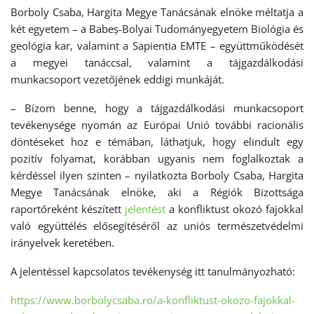
Borboly Csaba, Hargita Megye Tanácsának elnöke méltatja a
két egyetem – a Babeș-Bolyai Tudományegyetem Biológia és
geológia kar, valamint a Sapientia EMTE – együttműködését
a megyei tanáccsal, valamint a tájgazdálkodási
munkacsoport vezetőjének eddigi munkáját.
– Bízom benne, hogy a tájgazdálkodási munkacsoport
tevékenysége nyomán az Európai Unió további racionális
döntéseket hoz e témában, láthatjuk, hogy elindult egy
pozitív folyamat, korábban ugyanis nem foglalkoztak a
kérdéssel ilyen szinten – nyilatkozta Borboly Csaba, Hargita
Megye Tanácsának elnöke, aki a Régiók Bizottsága
raportőreként készített
jelentést
a konfliktust okozó fajokkal
való együttélés elősegítéséről az uniós természetvédelmi
irányelvek keretében.
A jelentéssel kapcsolatos tevékenység itt tanulmányozható:
https://www.borbolycsaba.ro/a-konfliktust-okozo-fajokkal-