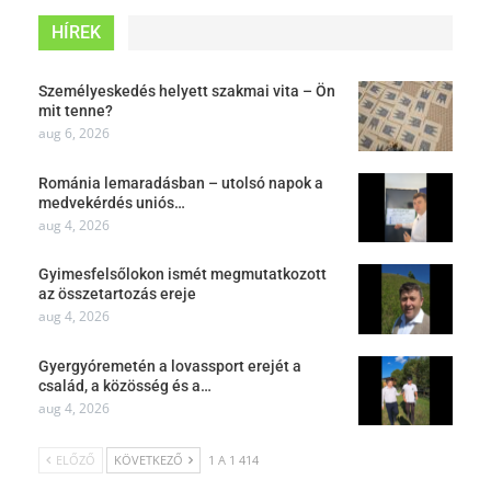
HÍREK
Személyeskedés helyett szakmai vita – Ön
mit tenne?
aug 6, 2026
Románia lemaradásban – utolsó napok a
medvekérdés uniós…
aug 4, 2026
Gyimesfelsőlokon ismét megmutatkozott
az összetartozás ereje
aug 4, 2026
Gyergyóremetén a lovassport erejét a
család, a közösség és a…
aug 4, 2026
ELŐZŐ
KÖVETKEZŐ
1 A 1 414