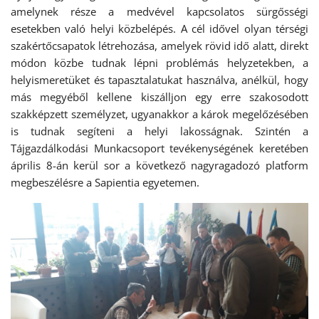
amelynek része a medvével kapcsolatos sürgősségi
esetekben való helyi közbelépés. A cél idővel olyan térségi
szakértőcsapatok létrehozása, amelyek rövid idő alatt, direkt
módon közbe tudnak lépni problémás helyzetekben, a
helyismeretüket és tapasztalatukat használva, anélkül, hogy
más megyéből kellene kiszálljon egy erre szakosodott
szakképzett személyzet, ugyanakkor a károk megelőzésében
is tudnak segíteni a helyi lakosságnak. Szintén a
Tájgazdálkodási Munkacsoport tevékenységének keretében
április 8-án kerül sor a következő nagyragadozó platform
megbeszélésre a Sapientia egyetemen.