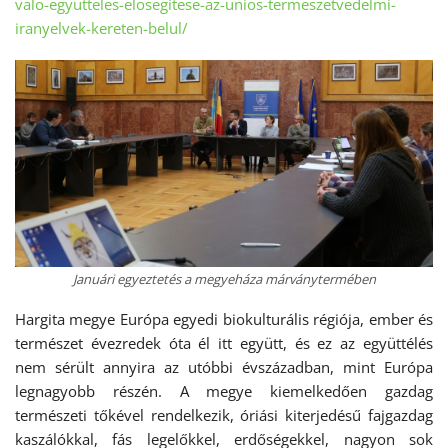
valo-egyutteles-elosegitese-az-unios-termeszetvedelmi-
iranyelvek-kereten-belul/
Januári egyeztetés a megyeháza márványtermében
Hargita megye Európa egyedi biokulturális régiója, ember és
természet évezredek óta él itt együtt, és ez az együttélés
nem sérült annyira az utóbbi évszázadban, mint Európa
legnagyobb részén. A megye kiemelkedően gazdag
természeti tőkével rendelkezik, óriási kiterjedésű fajgazdag
kaszálókkal, fás legelőkkel, erdőségekkel, nagyon sok