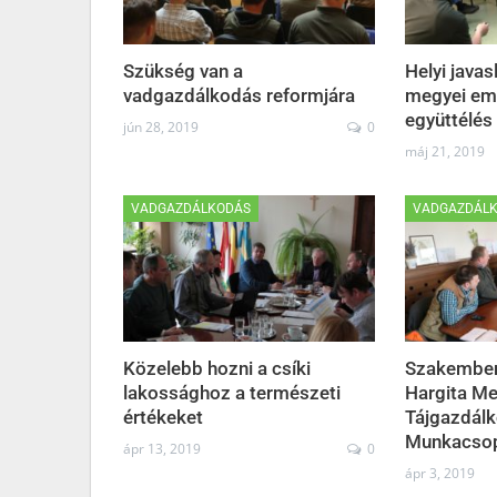
Szükség van a
Helyi javas
vadgazdálkodás reformjára
megyei em
együttélés
jún 28, 2019
0
máj 21, 2019
VADGAZDÁLKODÁS
VADGAZDÁL
Közelebb hozni a csíki
Szakember
lakossághoz a természeti
Hargita M
értékeket
Tájgazdálk
Munkacsop
ápr 13, 2019
0
ápr 3, 2019