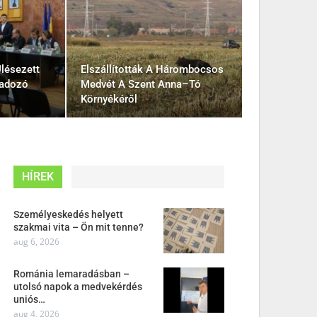
lésezett
Elszállították A Hárombocsos
gadozó
Medvét A Szent Anna–Tó
Környékéről
HÍREK
Személyeskedés helyett
szakmai vita – Ön mit tenne?
aug 6, 2026
Románia lemaradásban –
utolsó napok a medvekérdés
uniós…
aug 4, 2026