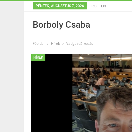
RO
EN
PÉNTEK, AUGUSZTUS 7, 2026
Borboly Csaba
Főoldal
Hírek
Vadgazdálkodás
HÍREK