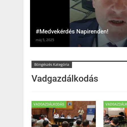
#Medvekérdés Napirenden!
máj 5, 2025
Böngészés Kategória
Vadgazdálkodás
VADGAZDÁLKODÁS
VADGAZDÁL