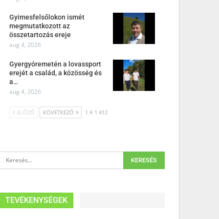
Gyimesfelsőlokon ismét
megmutatkozott az
összetartozás ereje
aug 4, 2026
Gyergyóremetén a lovassport
erejét a család, a közösség és
a…
aug 4, 2026
ELŐZŐ
KÖVETKEZŐ
1 A 1 412
TEVÉKENYSÉGEK