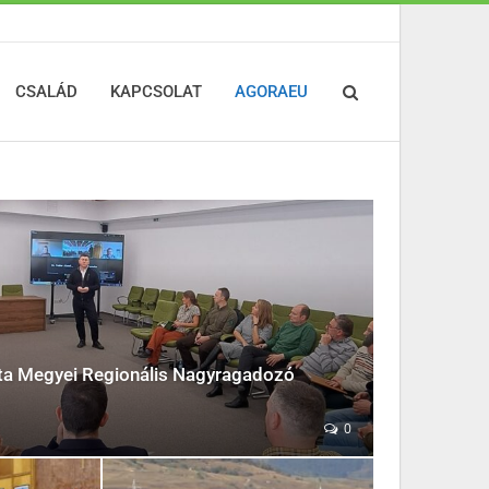
CSALÁD
KAPCSOLAT
AGORAEU
ita Megyei Regionális Nagyragadozó
0