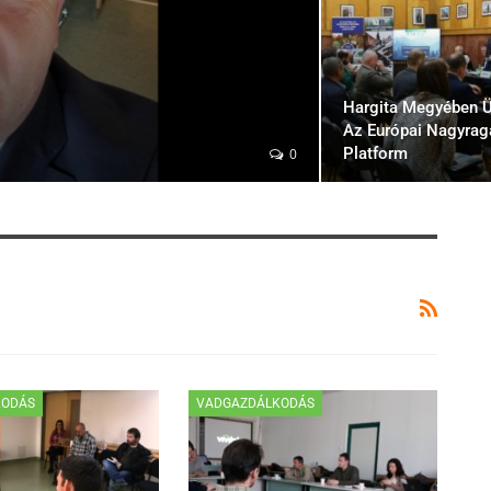
Hargita Megyében Ü
Az Európai Nagyra
Platform
0
KODÁS
VADGAZDÁLKODÁS