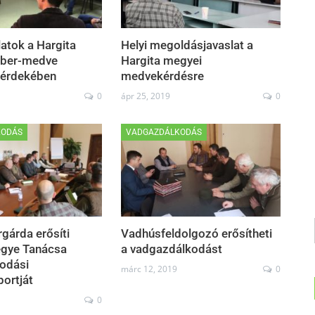
latok a Hargita
Helyi megoldásjavaslat a
ber-medve
Hargita megyei
 érdekében
medvekérdésre
0
ápr 25, 2019
0
KODÁS
VADGAZDÁLKODÁS
gárda erősíti
Vadhúsfeldolgozó erősítheti
egye Tanácsa
a vadgazdálkodást
odási
márc 12, 2019
0
ortját
0