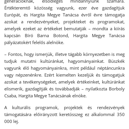
generációknak, elsődleges mindannyiunk számára.
Értékteremtő közösség vagyunk, ezer éve gazdagítjuk
Európát, és Hargita Megye Tanácsa évről évre támogatja
azokat a rendezvényeket, projekteket és programokat,
amelyek ezeket az értékeket bemutatják – mondta a kiírás
kapcsán Bíró Barna Botond, Hargita Megye Tanácsa
pályázatokért felelős alelnöke.
– Fontos, hogy ismerjük, illetve tágabb környezetben is meg
tudjuk mutatni kultúránkat, hagyományainkat. Büszkék
vagyunk élő hagyományainkra, mint például néptáncunkra
vagy népzenénkre. Ezért kiemelten kezeljük és támogatjuk
azokat a tevékenységeket, amelyek értékeinket, kultúránkat
elismerik, gazdagítják és továbbadják – nyilatkozta Borboly
Csaba, Hargita Megye Tanácsának elnöke.
A kulturális programok, projektek és rendezvények
támogatására előirányzott keretösszeg ez alkalommal 350
000 lej.