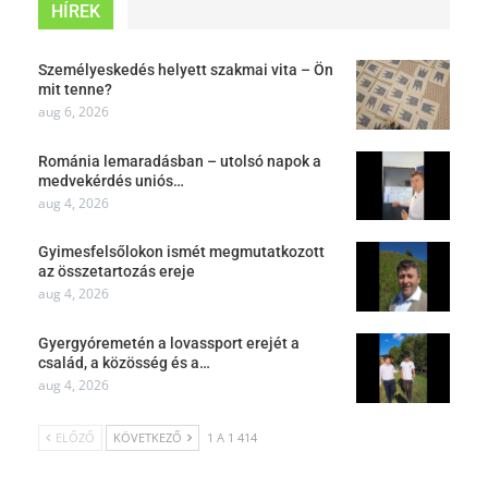
HÍREK
Személyeskedés helyett szakmai vita – Ön
mit tenne?
aug 6, 2026
Románia lemaradásban – utolsó napok a
medvekérdés uniós…
aug 4, 2026
Gyimesfelsőlokon ismét megmutatkozott
az összetartozás ereje
aug 4, 2026
Gyergyóremetén a lovassport erejét a
család, a közösség és a…
aug 4, 2026
ELŐZŐ
KÖVETKEZŐ
1 A 1 414