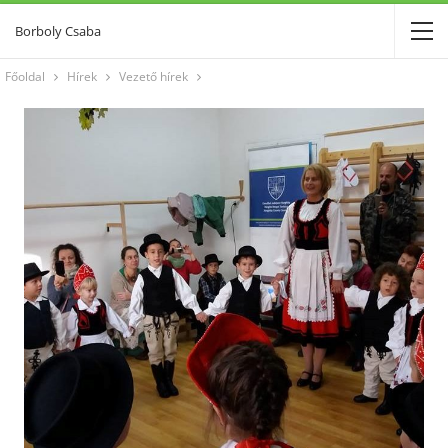
Borboly Csaba
Főoldal
Hírek
Vezető hírek