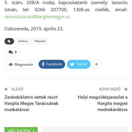
5. szám, 208/A iroda), kapcsolattartó személy: Ianovits
István, tel: 0266 207700, 1308-as mellék, email:
ianovitsistvan@hargitamegye.ro
.
Csíkszereda, 2019. április 23.
kultúra
Pályázat
0
Megosztás
Facebook
Twitter
ELŐZŐ
KÖVETKEZŐ
Zarándoklaton vettek részt
Helyi megoldásjavaslat a
Hargita Megye Tanácsának
Hargita megyei
munkatársai
medvekérdésre
VÁLASZOLJ