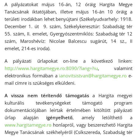
A pályázatokat május 16-án, 12 óráig Hargita Megye
Tanácsának iktatójában, illetve május 16-án 10 óráig a
területi irodákban lehet benyújtani (Székelyudvarhely: 1918.
December 1. út 9. szám, Székelykeresztúr: Szabadság tér
55. szám, II. emelet, Gyergyószentmiklós: Szabadság tér 12
szám, Maroshévíz: Nicolae Balcescu sugárút, 14 sz., II
emelet, 214-es iroda).
A pályázati űrlapokat on-line a következő linken:
http://www.hargitamegye.ro:8090/?lang=hu
, valamint
elektronikus formában a
ianovitsistvan@hargitamegye.ro
e-
mail címre is szükséges elküldeni.
A vissza nem térítendő támogatás
a Hargita megyei
kulturális tevékenységeket támogató program
dokumentációjában leírtak értelmében kitöltött pályázati
űrlap alapján
igényelhető
, amely letölthető a
www.hargitamegye.ro
honlapról, vagy beszerezhető Hargita
Megye Tanácsának székhelyéről (Csíkszereda, Szabadság tér