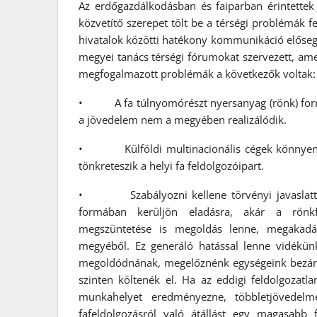
Az erdőgazdálkodásban és faiparban érintettek
közvetítő szerepet tölt be a térségi problémák f
hivatalok közötti hatékony kommunikáció elősegí
megyei tanács térségi fórumokat szervezett, ame
megfogalmazott problémák a következők voltak:
• A fa túlnyomórészt nyersanyag (rönk) formájá
a jövedelem nem a megyében realizálódik.
• Külföldi multinacionális cégek könnyen, o
tönkreteszik a helyi fa feldolgozóipart.
• Szabályozni kellene törvényi javaslattal a
formában kerüljön eladásra, akár a rönkfo
megszüntetése is megoldás lenne, megakadál
megyéből. Ez generáló hatással lenne vidékünk
megoldódnának, megelőznénk egységeink bezárásá
szinten költenék el. Ha az eddigi feldolgozatla
munkahelyet eredményezne, többletjövedel
fafeldolgozásról való átállást egy magasabb 