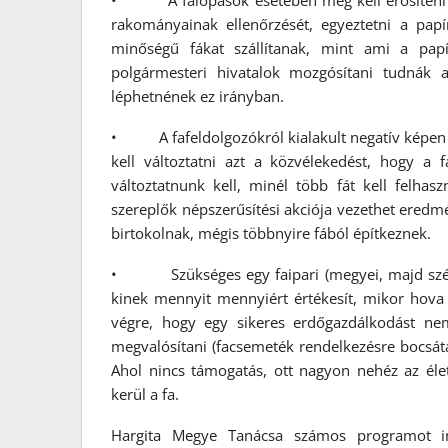
• A falopások esetében meg kell erősíteni a he
rakományainak ellenőrzését, egyeztetni a pap
minőségű fákat szállítanak, mint ami a papí
polgármesteri hivatalok mozgósítani tudnák a
léphetnének ez irányban.
• A fafeldolgozókról kialakult negatív képen is 
kell változtatni azt a közvélekedést, hogy a 
változtatnunk kell, minél több fát kell felhas
szereplők népszerűsítési akciója vezethet ered
birtokolnak, mégis többnyire fából építkeznek.
• Szükséges egy faipari (megyei, majd székelyf
kinek mennyit mennyiért értékesít, mikor hova 
végre, hogy egy sikeres erdőgazdálkodást ne
megvalósítani (facsemeték rendelkezésre bocsátás
Ahol nincs támogatás, ott nagyon nehéz az éle
kerül a fa.
Hargita Megye Tanácsa számos programot indí