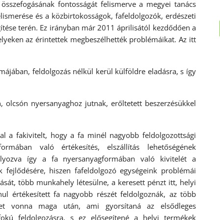
 összefogásának fontosságát felismerve a megyei tanács
elismerése és a közbirtokosságok, fafeldolgozók, erdészeti
tése terén. Ez irányban már 2011 áprilisától kezdődően a
lyeken az érintettek megbeszélhették problémáikat. Az itt
ban, feldolgozás nélkül kerül külföldre eladásra, s így
lcsón nyersanyaghoz jutnak, erőltetett beszerzésükkel
 fakivitelt, hogy a fa minél nagyobb feldolgozottsági
rmában való értékesítés, elszállítás lehetőségének
yozva így a fa nyersanyagformában való kivitelét a
 fejlődésére, hiszen fafeldolgozó egységeink problémái
t, több munkahely létesülne, a keresett pénzt itt, helyi
nul értékesített fa nagyobb részét feldolgoznák, az több
met vonna maga után, ami gyorsítaná az elsődleges
fokú feldolgozásra, s ez elősegítené a helyi termékek