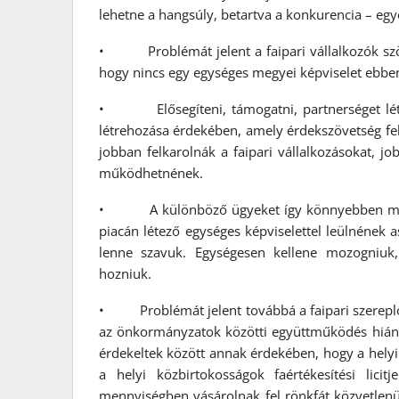
lehetne a hangsúly, betartva a konkurencia – egy
• Problémát jelent a faipari vállalkozók szöv
hogy nincs egy egységes megyei képviselet ebbe
• Elősegíteni, támogatni, partnerséget létr
létrehozása érdekében, amely érdekszövetség fe
jobban felkarolnák a faipari vállalkozásokat, j
működhetnének.
• A különböző ügyeket így könnyebben meg leh
piacán létező egységes képviselettel leülnének 
lenne szavuk. Egységesen kellene mozogniuk,
hozniuk.
• Problémát jelent továbbá a faipari szereplők,
az önkormányzatok közötti együttműködés hiánya.
érdekeltek között annak érdekében, hogy a helyi
a helyi közbirtokosságok faértékesítési lici
mennyiségben vásárolnak fel rönkfát közvetlenül