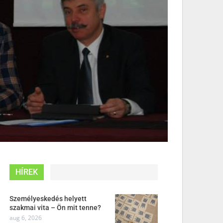
HÍREK
Személyeskedés helyett
szakmai vita – Ön mit tenne?
aug 6, 2026