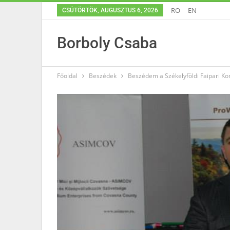
RO
EN
CSÜTÖRTÖK, AUGUSZTUS 6, 2026
Borboly Csaba
Főoldal
Beszédek
Beszédem a Székelyföldi Faipari Ko