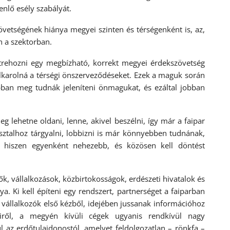
enlő esély szabályát.
etségének hiánya megyei szinten és térségenként is, az,
n a szektorban.
ehozni egy megbízható, korrekt megyei érdekszövetség
lkarolná a térségi önszerveződéseket. Ezek a maguk során
obban meg tudnák jeleníteni önmagukat, és ezáltal jobban
etne oldani, lenne, akivel beszélni, így már a faipar
asztalhoz tárgyalni, lobbizni is már könnyebben tudnának,
 hiszen egyenként nehezebb, és közösen kell döntést
 vállalkozások, közbirtokosságok, erdészeti hivatalok és
 Ki kell építeni egy rendszert, partnerséget a faiparban
 vállalkozók első kézből, idejében jussanak információhoz
tjeiről, a megyén kívüli cégek ugyanis rendkívül nagy
 az erdőtulajdonostól, amelyet feldolgozatlan – rönkfa –