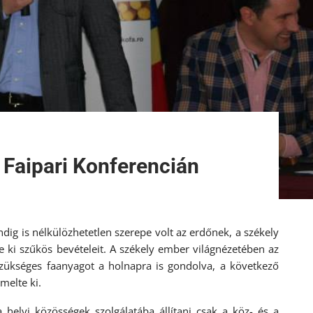
 Faipari Konferencián
dig is nélkülözhetetlen szerepe volt az erdőnek, a székely
e ki szűkös bevételeit. A székely ember világnézetében az
 szükséges faanyagot a holnapra is gondolva, a következő
melte ki.
 helyi közösségek szolgálatába állítani csak a köz- és a