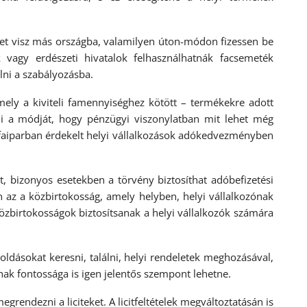
t visz más országba, valamilyen úton-módon fizessen be
 vagy erdészeti hivatalok felhasználhatnák facsemeték
alni a szabályozásba.
y a kiviteli famennyiséghez kötött – termékekre adott
i a módját, hogy pénzügyi viszonylatban mit lehet még
 faiparban érdekelt helyi vállalkozások adókedvezményben
izonyos esetekben a törvény biztosíthat adóbefizetési
 az a közbirtokosság, amely helyben, helyi vállalkozónak
közbirtokosságok biztosítsanak a helyi vállalkozók számára
okat keresni, találni, helyi rendeletek meghozásával,
nak fontossága is igen jelentős szempont lehetne.
dezni a liciteket. A licitfeltételek megváltoztatásán is