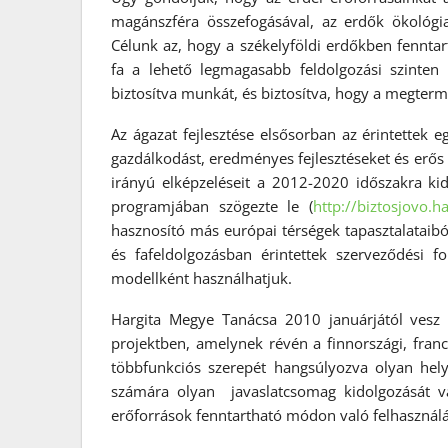
magánszféra összefogásával, az erdők ökológia
Célunk az, hogy a székelyföldi erdőkben fenntar
fa a lehető legmagasabb feldolgozási szinten
biztosítva munkát, és biztosítva, hogy a megterm
Az ágazat fejlesztése elsősorban az érintettek
gazdálkodást, eredményes fejlesztéseket és erős 
irányú elképzeléseit a 2012-2020 időszakra kido
programjában szögezte le (
http://biztosjovo.
ha
hasznosító más európai térségek tapasztalataib
és fafeldolgozásban érintettek szerveződési 
modellként használhatjuk.
Hargita Megye Tanácsa 2010 januárjától vesz 
projektben, amelynek révén a finnországi, franc
többfunkciós szerepét hangsúlyozva olyan hely
számára olyan javaslatcsomag kidolgozását v
erőforrások fenntartható módon való felhasználás