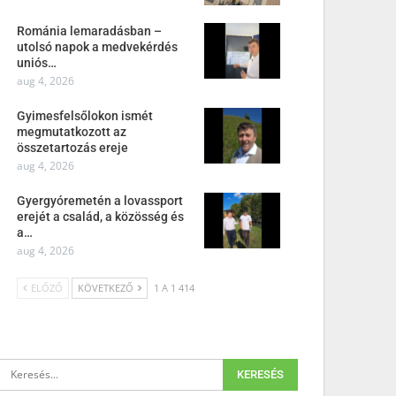
Románia lemaradásban –
utolsó napok a medvekérdés
uniós…
aug 4, 2026
Gyimesfelsőlokon ismét
megmutatkozott az
összetartozás ereje
aug 4, 2026
Gyergyóremetén a lovassport
erejét a család, a közösség és
a…
aug 4, 2026
ELŐZŐ
KÖVETKEZŐ
1 A 1 414