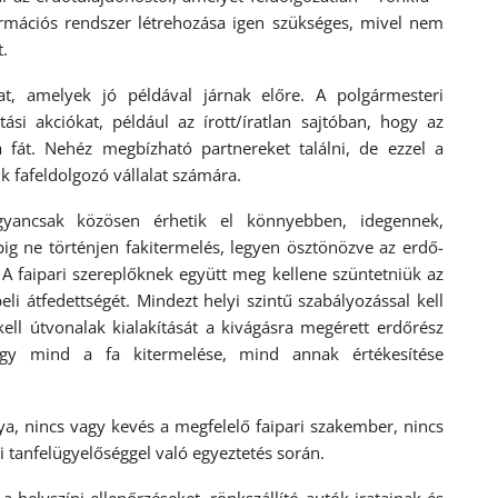
ormációs rendszer létrehozása igen szükséges, mivel nem
t.
at, amelyek jó példával járnak előre. A polgármesteri
tási akciókat, például az írott/íratlan sajtóban, hogy az
a fát. Nehéz megbízható partnereket találni, de ezzel a
k fafeldolgozó vállalat számára.
gyancsak közösen érhetik el könnyebben, idegennek,
pig ne történjen fakitermelés, legyen ösztönözve az erdő-
 A faipari szereplőknek együtt meg kellene szüntetniük az
li átfedettségét. Mindezt helyi szintű szabályozással kell
ell útvonalak kialakítását a kivágásra megérett erdőrész
gy mind a fa kitermelése, mind annak értékesítése
 nincs vagy kevés a megfelelő faipari szakember, nincs
ei tanfelügyelőséggel való egyeztetés során.