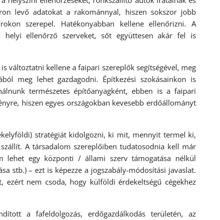
lyszíni ellenőrzéseket, rönkszállító autók iratainak és
íron levő adatokat a rakománnyal, hiszen sokszor jobb
rokon szerepel. Hatékonyabban kellene ellenőrizni. A
 helyi ellenőrző szerveket, sőt együttesen akár fel is
változtatni kellene a faipari szereplők segítségével, meg
fából meg lehet gazdagodni. Építkezési szokásainkon is
ználnunk természetes építőanyagként, ebben is a faipari
ményre, hiszen egyes országokban kevesebb erdőállományt
öldi) stratégiát kidolgozni, ki mit, mennyit termel ki,
szállít. A társadalom szereplőiben tudatosodnia kell már
m lehet egy központi / állami szerv támogatása nélkül
a stb.) – ezt is képezze a jogszabály-módosítási javaslat.
t, ezért nem csoda, hogy külföldi érdekeltségű cégekhez
tott a fafeldolgozás, erdőgazdálkodás területén, az