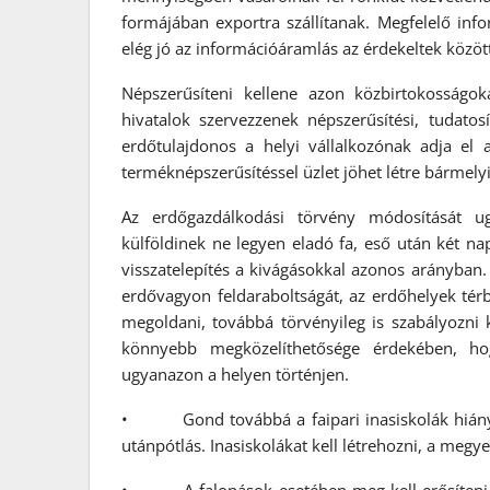
formájában exportra szállítanak. Megfelelő inf
elég jó az információáramlás az érdekeltek közöt
Népszerűsíteni kellene azon közbirtokosságok
hivatalok szervezzenek népszerűsítési, tudatosí
erdőtulajdonos a helyi vállalkozónak adja el 
terméknépszerűsítéssel üzlet jöhet létre bármelyi
Az erdőgazdálkodási törvény módosítását u
külföldinek ne legyen eladó fa, eső után két na
visszatelepítés a kivágásokkal azonos arányban.
erdővagyon feldaraboltságát, az erdőhelyek térbe
megoldani, továbbá törvényileg is szabályozni k
könnyebb megközelíthetősége érdekében, ho
ugyanazon a helyen történjen.
• Gond továbbá a faipari inasiskolák hiánya,
utánpótlás. Inasiskolákat kell létrehozni, a megy