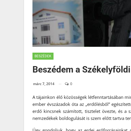
BESZÉDEK
Beszédem a Székelyföldi
márc 7, 2014
0
A tájainkon élő közösségek létfenntartásában min
ember évszázadok óta az „erdőlésből” egészített
erdő kincsnek számított, tisztelet övezte, és a
nemzedékek boldogulását is szem előtt tartva ter
Úgy gondoljuk, hogy az erdei erőforrásainkat a