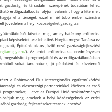
i, gazdasági és társadalmi szerepének tudatában lehet.
tható erdőgazdálkodás folyjon, valamint hogy a kitermelt
 hagyja el a térséget, ezzel minél több ember számára
elt jövedelem a helyi közösségeket gazdagítsa.
 együttműködését követeli meg, amely hatékony erőforrás-
piaci képviseletet tesz lehetővé. Hargita megye Tanácsa ez
lgozott, Építsünk biztos jövőt! nevű gazdaságfejlesztési
rgitamegye.ro/
). Az erdei erőforrásaikat eredményesen
ól, megvalósított programjaiból és az erdőgazdálkodásban
formáiból sokat tanulhatunk, jó példaként és követendő
részt a Robinwood Plus interregionális együttműködési
iaországi és olaszországi partnereinkkel közösen az erdő
i programokat, illetve az Európai Unió szakintézményei
alósítjuk meg, amelyek a helyi közösségeknek az erdei
ából gazdasági fejlesztéseket tesznek lehetővé.