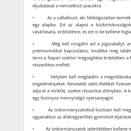
eljuttatását a nemzetközi piacokra.
• Az a vállalkozó, aki feldolgozatlan terméke
egy alapba. Ezt az alapot a közbirtokosságok
vásárlására, erdősítésre, és ezt is be kellene fogl
• Meg kell vizsgálni azt a jogszabályt, amel
prémiumokkal kapcsolatos, továbbá meg találn
tenni a faipari szektor megsegítése érdekében a
részesítése mellett.
• Helyben kell megtalálni a megoldásokat, b
engedményeket. Kevesebb adót-illetéket fizessen
adja el a rönkfát, ezeket részesítse előnyben. A 
egy bizonyos mennyiségű nyersanyagot.
• Az önkormányzatokkal közösen kell megoldás
ugyanakkor az áfakiegyenlítés gyorsított eljárásá
• Az önkormányzatok jelenlétében kellene megren