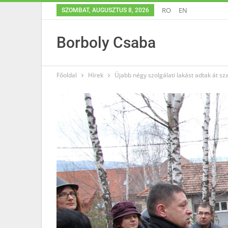
RO
EN
SZOMBAT, AUGUSZTUS 8, 2026
Borboly Csaba
Főoldal
Hírek
Újabb négy szolgálati lakást adtak át 