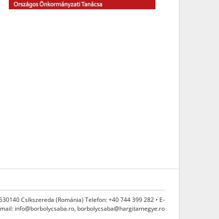
 530140 Csíkszereda (Románia) Telefon: +40 744 399 282 • E-
mail:
info@borbolycsaba.ro
,
borbolycsaba@hargitamegye.ro