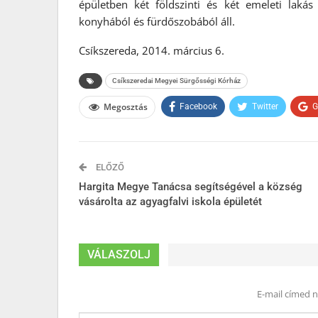
épületben két földszinti és két emeleti lakás
konyhából és fürdőszobából áll.
Csíkszereda, 2014. március 6.
Csíkszeredai Megyei Sürgősségi Kórház
Megosztás
Facebook
Twitter
G
ELŐZŐ
Hargita Megye Tanácsa segítségével a község
vásárolta az agyagfalvi iskola épületét
VÁLASZOLJ
E-mail címed 