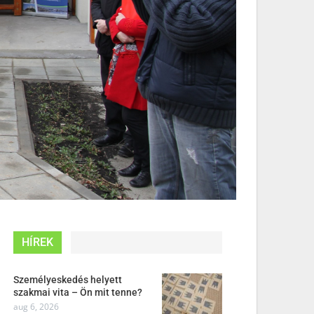
HÍREK
Személyeskedés helyett
szakmai vita – Ön mit tenne?
aug 6, 2026