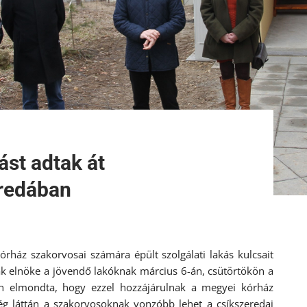
ást adtak át
redában
rház szakorvosai számára épült szolgálati lakás kulcsait
k elnöke a jövendő lakóknak március 6-án, csütörtökön a
an elmondta, hogy ezzel hozzájárulnak a megyei kórház
ég láttán a szakorvosoknak vonzóbb lehet a csíkszeredai