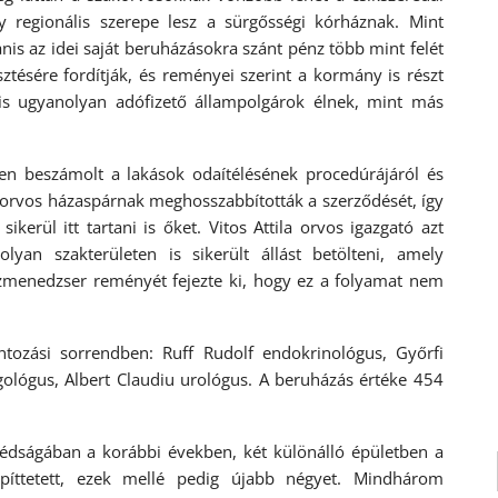
y regionális szerepe lesz a sürgősségi kórháznak. Mint
anis az idei saját beruházásokra szánt pénz több mint felét
sztésére fordítják, és reményei szerint a kormány is részt
 is ugyanolyan adófizető állampolgárok élnek, mint más
den beszámolt a lakások odaítélésének procedúrájáról és
t orvos házaspárnak meghosszabbították a szerződését, így
rül itt tartani is őket. Vitos Attila orvos igazgató azt
lyan szakterületen is sikerült állást betölteni, amely
menedzser reményét fejezte ki, hogy ez a folyamat nem
ntozási sorrendben: Ruff Rudolf endokrinológus, Győrfi
gológus, Albert Claudiu urológus. A beruházás értéke 454
édságában a korábbi években, két különálló épületben a
píttetett, ezek mellé pedig újabb négyet. Mindhárom