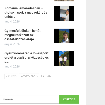
Románia lemaradásban –
utolsó napok a medvekérdés
uniós…
aug 4, 2026
Gyimesfelsőlokon ismét
megmutatkozott az
összetartozás ereje
aug 4, 2026
Gyergyóremetén a lovassport
erejét a család, a közösség és
a…
aug 4, 2026
ELŐZŐ
KÖVETKEZŐ
1 A 1 414