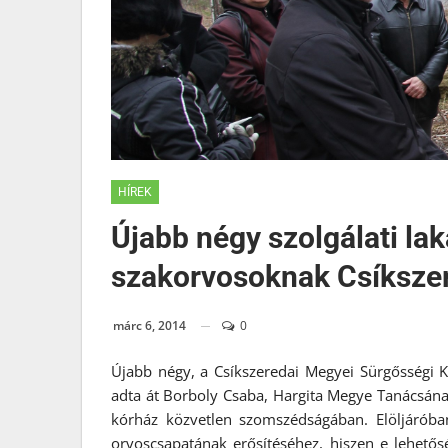
HÍREK
Újabb négy szolgálati lak
szakorvosoknak Csíksze
márc 6, 2014
0
Újabb négy, a Csíkszeredai Megyei Sürgősségi Kó
adta át Borboly Csaba, Hargita Megye Tanácsána
kórház közvetlen szomszédságában. Elöljárób
orvoscsapatának erősítéséhez, hiszen e lehetős