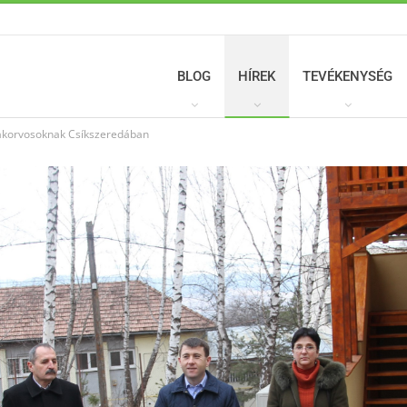
BLOG
HÍREK
TEVÉKENYSÉG
szakorvosoknak Csíkszeredában