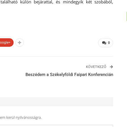
 található külön bejárattal, és mindegyik két szobából,
oogle+
0
KÖVETKEZŐ
Beszédem a Székelyföldi Faipari Konferencián
nem kerül nyilvánosságra.