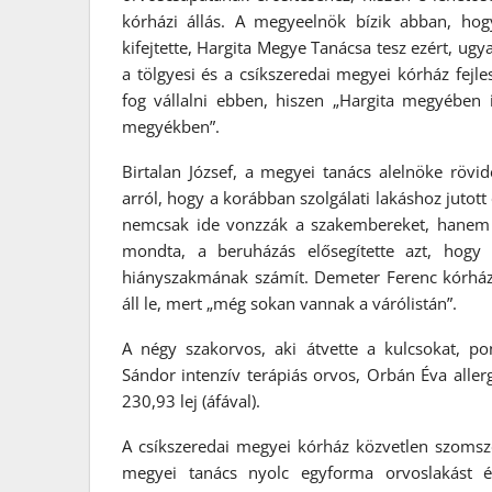
kórházi állás. A megyeelnök bízik abban, hog
kifejtette, Hargita Megye Tanácsa tesz ezért, ugy
a tölgyesi és a csíkszeredai megyei kórház fejle
fog vállalni ebben, hiszen „Hargita megyében
megyékben”.
Birtalan József, a megyei tanács alelnöke rövi
arról, hogy a korábban szolgálati lakáshoz jutot
nemcsak ide vonzzák a szakembereket, hanem sike
mondta, a beruházás elősegítette azt, hogy o
hiányszakmának számít. Demeter Ferenc kórház
áll le, mert „még sokan vannak a várólistán”.
A négy szakorvos, aki átvette a kulcsokat, po
Sándor intenzív terápiás orvos, Orbán Éva aller
230,93 lej (áfával).
A csíkszeredai megyei kórház közvetlen szomsz
megyei tanács nyolc egyforma orvoslakást é