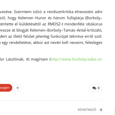
ezése. Szerintem túlzó a rendszerkritika elnevezést adni
szól, hogy Kelemen Hunor és három fullajtárja (Borboly–
térítette el küldetésétől az RMDSZ-t mindenféle obskúrus
 nevezze át blogját Kelemen–Borboly–Tamás–Antal-
kritizáló,
 az illető felület jelenleg funkcióját tekintve erről szól.
gy rendeltetése, akkor azt nevén kell nevezni, felesleges
r Lászlónak, itt megírtam (
http://www.borbolycsaba.ro/
oogle+
0
KÖVETKEZŐ