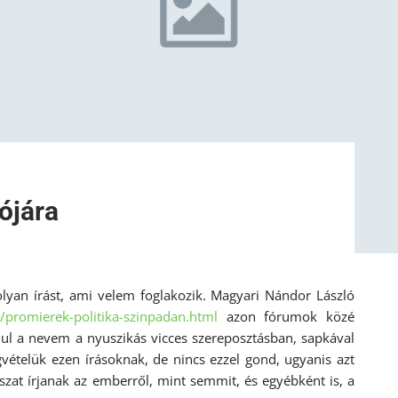
ójára
yan írást, ami velem foglakozik. Magyari Nándor László
/promierek-politika-
szinpadan.html
azon fórumok közé
ul a nevem a nyuszikás vicces szereposztásban, sapkával
vételük ezen írásoknak, de nincs ezzel gond, ugyanis azt
zat írjanak az emberről, mint semmit, és egyébként is, a