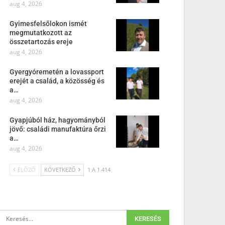
aug 4, 2026
Gyimesfelsőlokon ismét
megmutatkozott az
összetartozás ereje
aug 4, 2026
Gyergyóremetén a lovassport
erejét a család, a közösség és
a…
aug 4, 2026
Gyapjúból ház, hagyományból
jövő: családi manufaktúra őrzi
a…
aug 4, 2026
ELŐZŐ
KÖVETKEZŐ
1 A 1 414