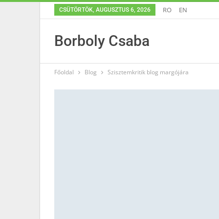
RO
EN
CSÜTÖRTÖK, AUGUSZTUS 6, 2026
Borboly Csaba
Főoldal
Blog
Szisztemkritik blog margójára