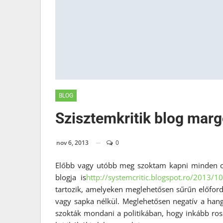
BLOG
Szisztemkritik blog marg
nov 6, 2013
0
Előbb vagy utóbb meg szoktam kapni minden ol
blogja is
http://systemcritic.blogspot.
ro/2013/10
tartozik, amelyeken meglehetősen sűrűn előford
vagy sapka nélkül. Meglehetősen negatív a hang
szokták mondani a politikában, hogy inkább ross