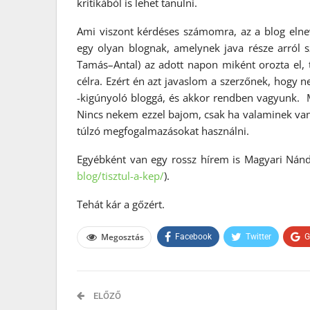
kritikából is lehet tanulni.
Ami viszont kérdéses számomra, az a blog elnev
egy olyan blognak, amelynek java része arról 
Tamás–Antal) az adott napon miként orozta el, 
célra. Ezért én azt javaslom a szerzőnek, hogy
-kigúnyoló bloggá, és akkor rendben vagyunk. Mert
Nincs nekem ezzel bajom, csak ha valaminek van e
túlzó megfogalmazásokat használni.
Egyébként van egy rossz hírem is Magyari Nándo
blog/tisztul-a-kep/
).
Tehát kár a gőzért.
Megosztás
Facebook
Twitter
G
ELŐZŐ