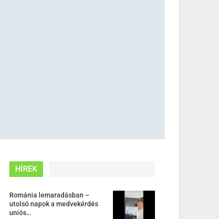
HÍREK
Románia lemaradásban –
utolsó napok a medvekérdés
uniós…