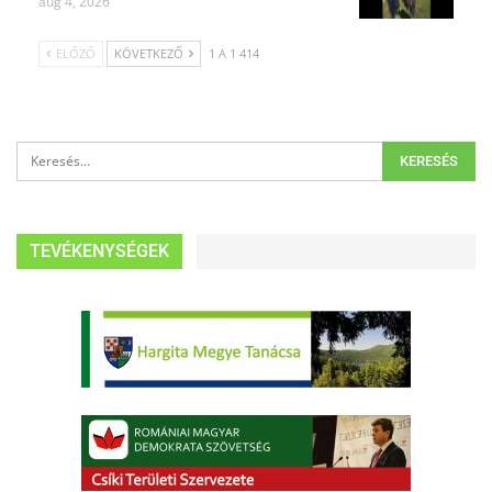
aug 4, 2026
ELŐZŐ
KÖVETKEZŐ
1 A 1 414
TEVÉKENYSÉGEK