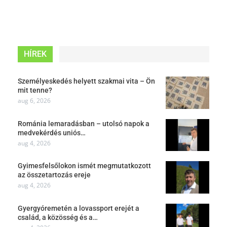
HÍREK
Személyeskedés helyett szakmai vita – Ön
mit tenne?
aug 6, 2026
Románia lemaradásban – utolsó napok a
medvekérdés uniós…
aug 4, 2026
Gyimesfelsőlokon ismét megmutatkozott
az összetartozás ereje
aug 4, 2026
Gyergyóremetén a lovassport erejét a
család, a közösség és a…