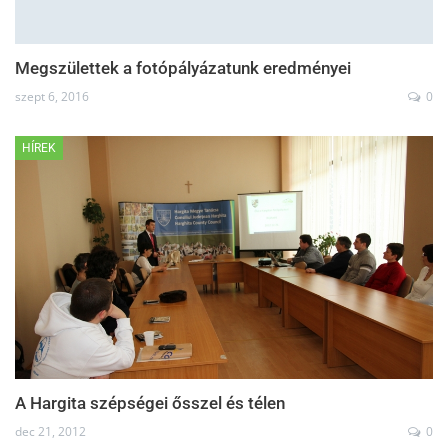
Megszülettek a fotópályázatunk eredményei
szept 6, 2016
0
HÍREK
A Hargita szépségei ősszel és télen
dec 21, 2012
0