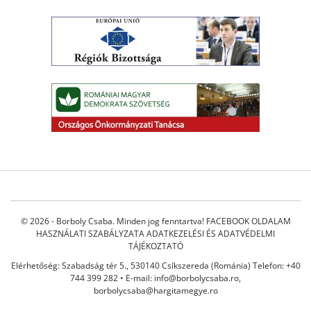
© 2026 - Borboly Csaba. Minden jog fenntartva!
FACEBOOK OLDALAM
HASZNÁLATI SZABÁLYZATA
ADATKEZELÉSI ÉS ADATVÉDELMI
TÁJÉKOZTATÓ
Elérhetőség: Szabadság tér 5., 530140 Csíkszereda (Románia) Telefon: +40
744 399 282 • E-mail:
info@borbolycsaba.ro
,
borbolycsaba@hargitamegye.ro