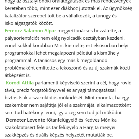
hogy az osztályfőnöki óralátogatások és más rendezvények
keretében több, mint ezer diákhoz jutottak el. Az ügynökség
katalizátor szerepet tölt be a vállalkozók, a tanügy és
iskolaigazgatók között.
Ferencz-Salamon Alpar
megyei tanácsos hozzátette, a
pályaorientációt nem elég nyolcadik osztályban kezdeni,
ennél sokkal korábban Mint kiemelte, ezt elsősorban helyi
programokkal lehet megalapozni például a kisműhely
programmal. A tanácsos egy másik megoldandó
problémaként említette a leköszönő és az új szakmák közti
átképzést is.
Korodi Attila
parlamenti képviselő szerint a cél, hogy rövid
távú, precíz forgatókönyvvel és anyagi támogatással
biztosítsuk a szakoktatás működését. Mint mondta, ha egy
szakember nem sajátítja jól el a szakmáját, alkalmazottként
sem tud hatékony lenni, így a cég sem tud jól működni.
Demeter Levente
főtanfelügyelő és Kedves Mónika
szakoktatásért felelős tanfelügyelő a Hargita megyei
szakképzés és duális képzés helyzetét mutatták be.