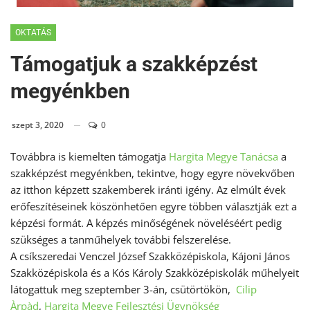
OKTATÁS
Támogatjuk a szakképzést
megyénkben
szept 3, 2020
0
Továbbra is kiemelten támogatja
Hargita Megye Tanácsa
a
szakképzést megyénkben, tekintve, hogy egyre növekvőben
az itthon képzett szakemberek iránti igény. Az elmúlt évek
erőfeszítéseinek köszönhetően egyre többen választják ezt a
képzési formát. A képzés minőségének növeléséért pedig
szükséges a tanműhelyek további felszerelése.
A csíkszeredai Venczel József Szakközépiskola, Kájoni János
Szakközépiskola és a Kós Károly Szakközépiskolák műhelyeit
látogattuk meg szeptember 3-án, csütörtökön,
Cilip
Àrpàd
,
Hargita Megye Fejlesztési Ügynökség