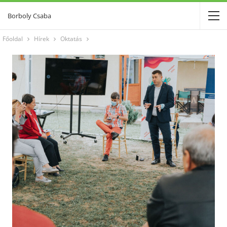
Borboly Csaba
Főoldal
Hírek
Oktatás