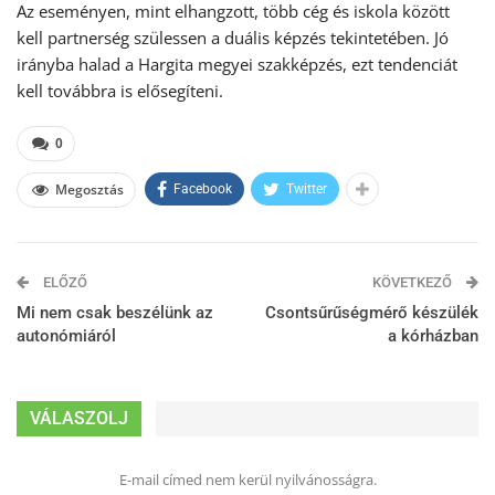
Az eseményen, mint elhangzott, több cég és iskola között
kell partnerség szülessen a duális képzés tekintetében. Jó
irányba halad a Hargita megyei szakképzés, ezt tendenciát
kell továbbra is elősegíteni.
0
Megosztás
Facebook
Twitter
ELŐZŐ
KÖVETKEZŐ
Mi nem csak beszélünk az
Csontsűrűségmérő készülék
autonómiáról
a kórházban
VÁLASZOLJ
E-mail címed nem kerül nyilvánosságra.