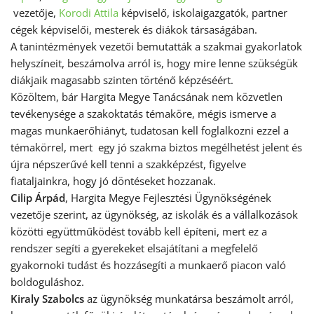
vezetője,
Korodi Attila
képviselő, iskolaigazgatók, partner
cégek képviselői, mesterek és diákok társaságában.
A tanintézmények vezetői bemutatták a szakmai gyakorlatok
helyszíneit, beszámolva arról is, hogy mire lenne szükségük
diákjaik magasabb szinten történő képzéséért.
Közöltem, bár Hargita Megye Tanácsának nem közvetlen
tevékenysége a szakoktatás témaköre, mégis ismerve a
magas munkaerőhiányt, tudatosan kell foglalkozni ezzel a
témakörrel, mert egy jó szakma biztos megélhetést jelent és
újra népszerűvé kell tenni a szakképzést, figyelve
fiataljainkra, hogy jó döntéseket hozzanak.
Cilip Árpád
, Hargita Megye Fejlesztési Ügynökségének
vezetője szerint, az ügynökség, az iskolák és a vállalkozások
közötti együttműködést tovább kell építeni, mert ez a
rendszer segíti a gyerekeket elsajátítani a megfelelő
gyakornoki tudást és hozzásegíti a munkaerő piacon való
boldoguláshoz.
Kiraly Szabolcs
az ügynökség munkatársa beszámolt arról,