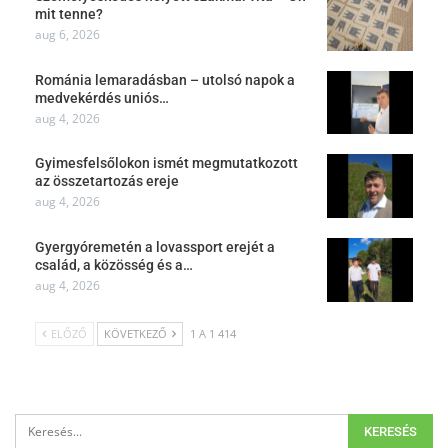
mit tenne?
aug 6, 2026
Románia lemaradásban – utolsó napok a
medvekérdés uniós…
aug 4, 2026
Gyimesfelsőlokon ismét megmutatkozott
az összetartozás ereje
aug 4, 2026
Gyergyóremetén a lovassport erejét a
család, a közösség és a…
aug 4, 2026
ELŐZŐ
KÖVETKEZŐ
1 A 1 414