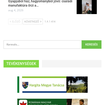
Gyapjúból ház, hagyományból jövő: családi
manufaktúra őrzi a…
aug 4, 2026
ELŐZŐ
KÖVETKEZŐ
1 A 1 414
TEVÉKENYSÉGEK