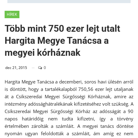
HÍREK
Több mint 750 ezer lejt utalt
Hargita Megye Tanácsa a
megyei kórháznak
dec 21, 2015
0
Hargita Megye Tanácsa a decemberi, soros havi ülésén arról
is döntött, hogy a tartalékalapból 750,56 ezer lejt utaljanak
át a Csíkszeredai Megyei Sürgősségi Kórháznak, amire az
intézmény adóssághátralékának kifizetéséhez volt szükség. A
Csíkszeredai Megyei Sürgősségi Kórház az adósságát a 90
napos határidőig nem tudta kifizetni, így a törvény
értelmében zárolták a számláit. A megyei tanács döntése
nyomán ugyan feloldották a számláit, ám amíg ez nem