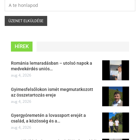
HÍREK
Románia lemaradásban – utolsó napok a
medvekérdés uniós…
aug 4, 2026
Gyimesfelsőlokon ismét megmutatkozott
az összetartozás ereje
aug 4, 2026
Gyergyóremetén a lovassport erejét a
család, a közösség és a…
aug 4, 2026