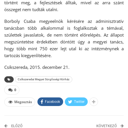
történt meg, a fejlesztések álltak, mivel az arra szánt
összeget nem tudták utalni.
Borboly Csaba megyeelnök kérésére az adminisztratív
tanácsban több alkalommal is foglalkoztak a témával,
születtek javaslatok, de nem történt előrelépés. Az állapot
megszüntetése érdekében döntött úgy a megyei tanács,
hogy több mint 750 ezer lejt utal ki az intézménynek a
tartozás kiegyenlítésére.
Csíkszereda, 2015. december 21.
Csíkszeredai Megyei Sürgősségi Kórház
0
Megosztás
Facebook
Twitter
ELŐZŐ
KÖVETKEZŐ