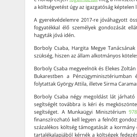
a költségvetést úgy az igazgatóság képtelen 
A gyerekvédelemre 2017-re jóváhagyott össz
fogyatékkal élő személyek gondozását ellá
hagyták jóvá idén.
Borboly Csaba, Hargita Megye Tanácsának 
szükség, hiszen az állam alkotmányos köteless
Borboly Csaba megyeelnök és Elekes Zoltán
Bukarestben a Pénzügyminisztériumban é
folytattak György Attila, illetve Sirma Carama
Borboly Csaba négy megoldást lát járható
segítségét továbbra is kéri és megköszönt
segítséget. A Munkaügyi Minisztérium
978
finanszírozható kell legyen a felnőtt gond
százalékos költség támogatását a kormány
tartalékalapjából kérnék a költségek fedezés