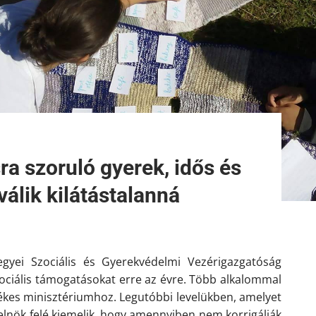
a szoruló gyerek, idős és
válik kilátástalanná
egyei Szociális és Gyerekvédelmi Vezérigazgatóság
ciális támogatásokat erre az évre.
T
öbb
alkalommal
tékes minisztériumhoz. Legutóbbi levelükben, amelyet
lnök felé kiemelik, hogy amennyiben nem korrigálják