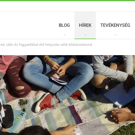
BLOG
HÍREK
TEVÉKENYSÉG
, idős és fogyatékkal élő helyzete válik kilátástalanná