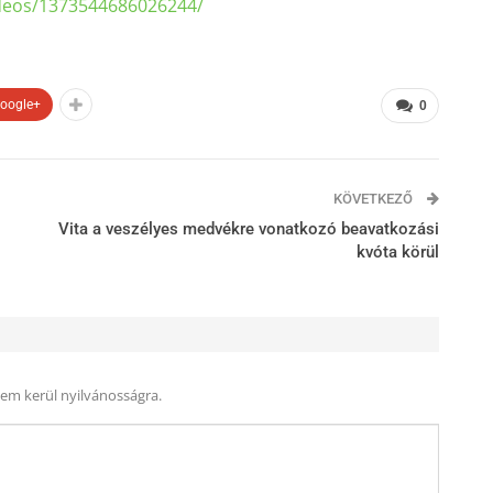
deos/
1373544686026244/
oogle+
0
KÖVETKEZŐ
Vita a veszélyes medvékre vonatkozó beavatkozási
kvóta körül
nem kerül nyilvánosságra.