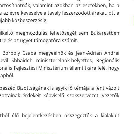
tosíthatnák, valamint azokban az esetekben, ha a
az évre keveselve a tavaly leszerződött árakat, ott a
jabb közbeszerzésig.
felkeltő megmozdulás lehetőségét sem Bukarestben
re és az ügyet támogatóra számít.
 Borboly Csaba megyeelnök és Jean-Adrian Andrei
vil Shhaideh miniszterelnök-helyettes, Regionális
nális Fejlesztési Minisztérium államtitkára felé, hogy
lapból.
beszéd Bizottságának is egyik fő témája a fent vázolt
ottainak érdekeit képviselő szakszervezeti vezetők
tből élő bejelentkezésben összegezték a kialakult