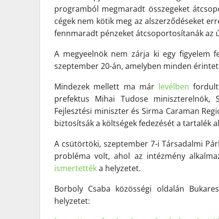
programból megmaradt összegeket átcsopor
cégek nem kötik meg az alszerződéseket erre 
fennmaradt pénzeket átcsoportosítanák az ú
A megyeelnök nem zárja ki egy figyelem 
szeptember 20-án, amelyben minden érintett
Mindezek mellett ma már
levélben
fordult
prefektus Mihai Tudose miniszterelnök, Se
Fejlesztési miniszter és Sirma Caraman Regio
biztosítsák a költségek fedezését a tartalék a
A cs
ütörtöki, szeptember 7-i Társadalmi Pár
probléma volt, ahol a
z intézmény alkalmaz
ismertették
a helyzetet.
Borboly Csaba k
özösségi oldalán Bukares
helyzetet: