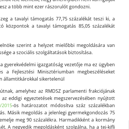
lesz a több
mint
ezer rászorulót gondozni.
eg a tavalyi támogatás 77,75 százalékát teszi ki, a
tó központok a tavalyi támogatás 85,05 százalékát
elnöke szerint a helyzet mielőbbi megoldására van
ége a szociális szolgáltatások biztosítása.
 a gyerekvédelmi igazgatóság vezetője ma ez ügyben
s a Fejlesztési Minisztériumban megbeszéléseket
n államtitkárokkal sikertelenül
 útnak, amelyhez
az RMDSZ parlamenti frakci
ójának
e az eddigi egyeztetések megszervezésében nyújtott
/
2015
-ös
hat
ározatot módosítva száz százalékban
ozás. Másik megoldás a jelenlegi gyermekgondozás 75
 emelje meg 90 százalékra. Harmadikként a kormány
ét. A negyedik megoldásként szolgálna, ha a tej-kifli