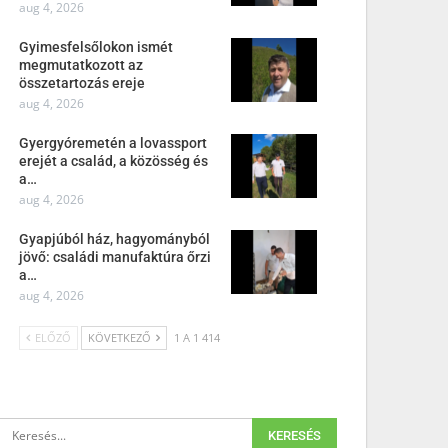
aug 4, 2026
Gyimesfelsőlokon ismét
megmutatkozott az
összetartozás ereje
aug 4, 2026
Gyergyóremetén a lovassport
erejét a család, a közösség és
a…
aug 4, 2026
Gyapjúból ház, hagyományból
jövő: családi manufaktúra őrzi
a…
aug 4, 2026
ELŐZŐ
KÖVETKEZŐ
1 A 1 414