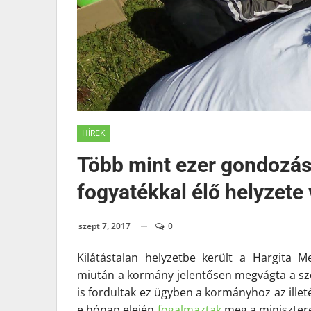
HÍREK
Több mint ezer gondozásr
fogyatékkal élő helyzete 
szept 7, 2017
0
Kilátástalan helyzetbe került a Hargita M
miután a kormány jelentősen megvágta a szo
is fordultak ez ügyben a
kormányhoz
az ille
e hónap elején
fogalmaztak
meg a minisztere