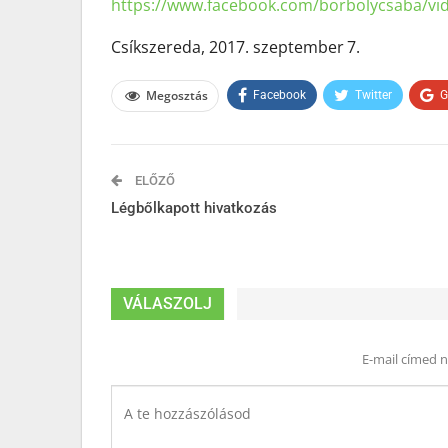
https://www.facebook.com/
borbolycsaba/vi
Csíkszereda, 2017.
szeptember
7
.
Megosztás
Facebook
Twitter
G
ELŐZŐ
Légbőlkapott hivatkozás
VÁLASZOLJ
E-mail címed 