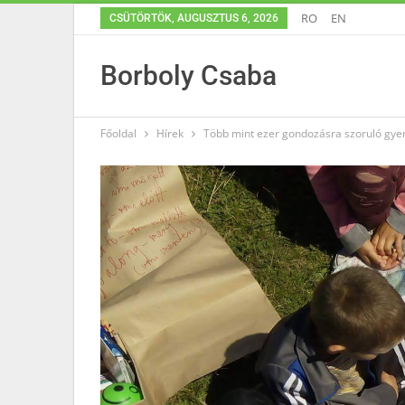
RO
EN
CSÜTÖRTÖK, AUGUSZTUS 6, 2026
Borboly Csaba
Főoldal
Hírek
Több mint ezer gondozásra szoruló gyerek