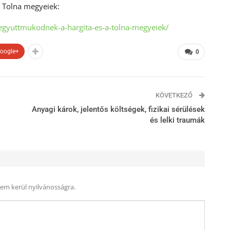
 Tolna megyeiek:
egyuttmukodnek-a-hargita-es-a-tolna-megyeiek/
oogle+
0
KÖVETKEZŐ
Anyagi károk, jelentős költségek, fizikai sérülések
és lelki traumák
nem kerül nyilvánosságra.