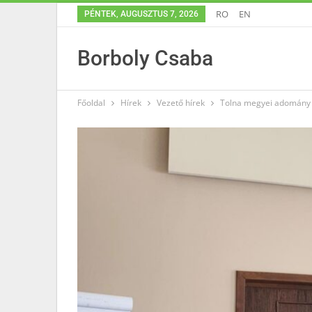
RO
EN
PÉNTEK, AUGUSZTUS 7, 2026
Borboly Csaba
Főoldal
Hírek
Vezető hírek
Tolna megyei adomány 