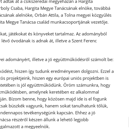
adtak át a csíkszeredai megyeházán a Hargita
orboly Csaba, Hargita Megye Tanácsának elnöke, továbbá
ácsának alelnöke, Orbán Attila, a Tolna megyei közgyűlés
gita Megye Tanácsa család munkacsoportjának vezetője.
at, játékokat és könyveket tartalmaz. Az adományból
évő óvodának is adnak át, illetve a Szent Ferenc
yei adományért, illetve a jó együttműködésről számolt be:
dést, hiszen így tudunk eredményesen dolgozni. Ezzel a
s projektjeink, hiszen egy európai uniós projektben is
kintetében is jól együttműködünk. Öröm számunkra, hogy
üttműködésben, amelynek keretében ez alkalommal
pján. Bízom benne, hogy közösen majd ide is el fogunk
mcsak büszkék vagyunk, hanem sokat tanulhatunk tőlük,
a mindennapos tevékenységünk kapcsán. Ehhez a jó
nácsa részéről készen állunk a lehető legjobb
fogalmazott a megyeelnök.