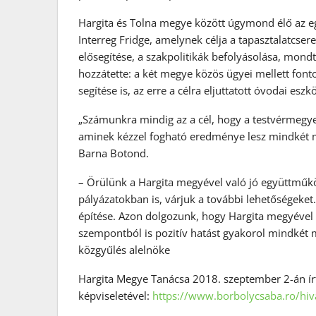
Hargita és Tolna megye között úgymond élő az eg
Interreg Fridge, amelynek célja a tapasztalatcser
elősegítése, a szakpolitikák befolyásolása, mon
hozzátette: a két megye közös ügyei mellett fon
segítése is, az erre a célra eljuttatott óvodai esz
„Számunkra mindig az a cél, hogy a testvérmegyei
aminek kézzel fogható eredménye lesz mindkét 
Barna Botond.
– Örülünk a Hargita megyével való jó együttműk
pályázatokban is, várjuk a további lehetőségeket
építése. Azon dolgozunk, hogy Hargita megyéve
szempontból is pozitív hatást gyakorol mindkét 
közgyűlés alelnöke
Hargita Megye Tanácsa 2018. szeptember 2-án ír
képviseletével:
https://www.borbolycsaba.ro/hiva