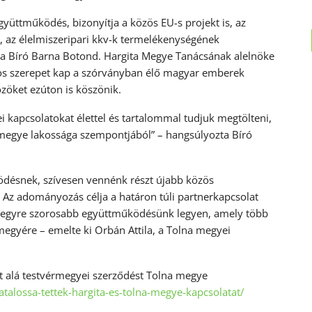
yüttműködés, bizonyítja a közös EU-s projekt is, az
e, az élelmiszeripari kkv-k termelékenységének
dta Bíró Barna Botond. Hargita Megye Tanácsának alelnöke
tos szerepet kap a szórványban élő magyar emberek
közöket ezúton is köszönik.
 kapcsolatokat élettel és tartalommal tudjuk megtölteni,
megye lakossága szempontjából” – hangsúlyozta Bíró
ödésnek, szívesen vennénk részt újabb közös
. Az adományozás célja a határon túli partnerkapcsolat
l egyre szorosabb együttműködésünk legyen, amely több
megyére – emelte ki Orbán Attila, a Tolna megyei
t alá testvérmegyei szerződést Tolna megye
talossa-tettek-hargita-es-tolna-megye-kapcsolatat/