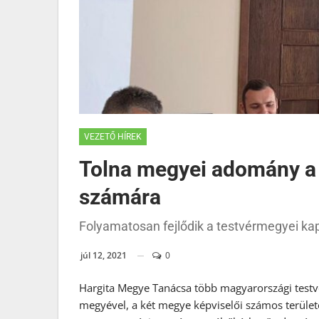
VEZETŐ HÍREK
Tolna megyei adomány a
számára
Folyamatosan fejlődik a testvérmegyei ka
júl 12, 2021
0
Hargita Megye Tanácsa több magyarországi testvé
megyével, a két megye képviselői számos terület