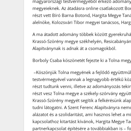
magyarországi testvérmegyéből érkező adományt 
megyeieknek. Az átadásra online csatlakozott B
részt vett Bíró Barna Botond, Hargita Megye Tan
alelnöke, Kolozsvári Tibor megyei tanácsos, Har
A ma átadott adomány többek között gyerekruhák
Krassó-Szörény megye székhelyén, Resicabányán l
Alapítványnak is adnak át a csomagokból.
Borboly Csaba köszönetét fejezte ki a Tolna meg
–Köszönjük Tolna megyének a fejlődő együttműkö
testvérmegyével vannak a legnagyobb értékű közö
részt tudtunk venni, illetve az adományozás te
részt vesz Tolna megye a székely-szórvány egy
Krassó-Szörény megyét segítik a felkérésünk ala
tudni látogatni. A Szent Ferenc Alapítványra ne
alázatot és a szolidaritást, ami hasznos lehet 
kapcsolathoz kitartást kívánok, Hargita Megye Ta
partnerkapcsolat építésére a továbbiakban is – 