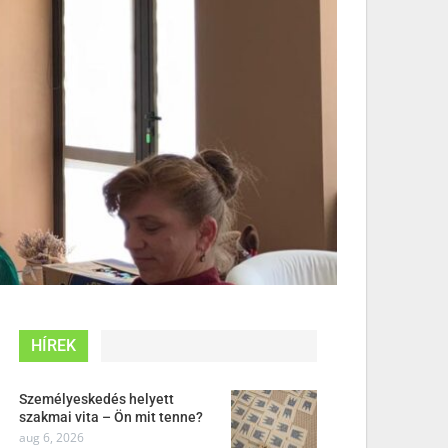
HÍREK
Személyeskedés helyett
szakmai vita – Ön mit tenne?
aug 6, 2026