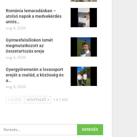
Románia lemaradásban –
utolsó napok a medvekérdés
uniós…
aug 4, 2026
Gyimesfelsőlokon ismét
megmutatkozott az
összetartozás ereje
aug 4, 2026
Gyergyóremetén a lovassport
erejét a család, a közösség és
a…
aug 4, 2026
ELŐZŐ
KÖVETKEZŐ
1 A 1 414