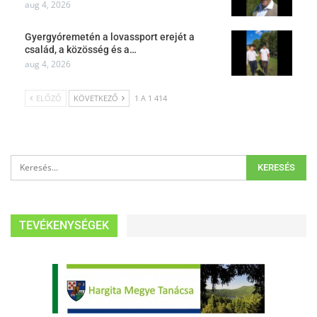
aug 4, 2026
Gyergyóremetén a lovassport erejét a
család, a közösség és a…
aug 4, 2026
ELŐZŐ
KÖVETKEZŐ
1 A 1 414
TEVÉKENYSÉGEK