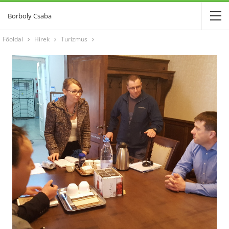
Borboly Csaba
Főoldal
Hírek
Turizmus