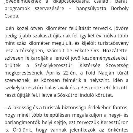
jövedelműeknek a kikapcsolódásra, családi, baráti
programok szervezésére – hangsúlyozta Borboly
Csaba.
Idén közel ötven kilométer felújítását tervezik, jövő
re
pedig újabb szakaszt újítanak fel, így két év múlva több
mint száz kilométer megújult, és kijelölt turistaösvény
lesz a térségben, számolt be Fekete Örs. Hozzátette:
szívesen felkarolják a lentről jövő kezdeményezéseket,
örültek a Székelykeresztúri Kistérség Szövetség
megkeresésének. Április 22-én, a Föld Napján túrát
szerveznek, és közösen felmérik a helyszínt. Idén a
székelykeresztúri halastavak és a Peszente-tető közötti
részt újítják fel, illetve a Sóskútról induló körutat.
A lakosság és a turisták biztonsága érdekében fontos,
–
hogy minél több településen megalakulj
on
a hegyi- és
barlangimentők helyi sejtje, ezt tervezzük Keresztúron
is. Örülünk, hogy vannak jelentkezők az önkéntes