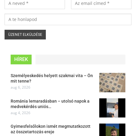
HÍREK
Személyeskedés helyett szakmai vita – Ön
mit tenne?
aug 6, 2026
Románia lemaradásban – utolsó napok a
medvekérdés uniós…
aug 4, 2026
Gyimesfelsőlokon ismét megmutatkozott
az összetartozás ereje