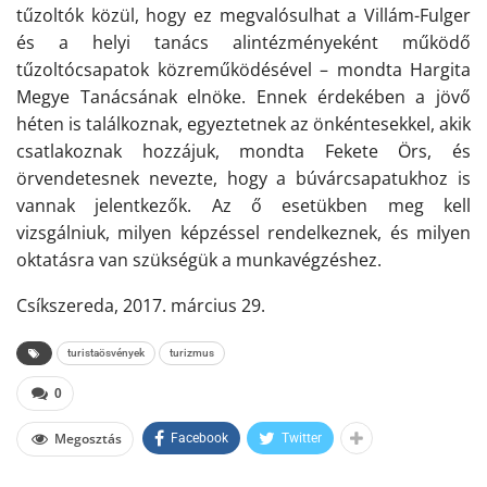
tűzoltók közül, hogy ez megvalósulhat a Villám-Fulger
és a helyi tanács alintézményeként működő
tűzoltócsapatok közreműködésével – mondta Hargita
Megye Tanácsának elnöke. Ennek érdekében
a
jövő
héten is találkoznak, egyeztetnek az önkéntesekkel, akik
csatlakoznak hozz
áj
uk, mondta Fekete Örs, és
örvendetesnek nevezte, hogy a búvárcsapatukhoz is
vannak jelen
t
kezők. Az ő esetükben meg kell
vizsgálniuk
, milyen képzéssel rendelkeznek, és milyen
oktatásra van szükségük a munkavégzéshez.
Csíkszereda, 2017. március 29.
turistaösvények
turizmus
0
Megosztás
Facebook
Twitter