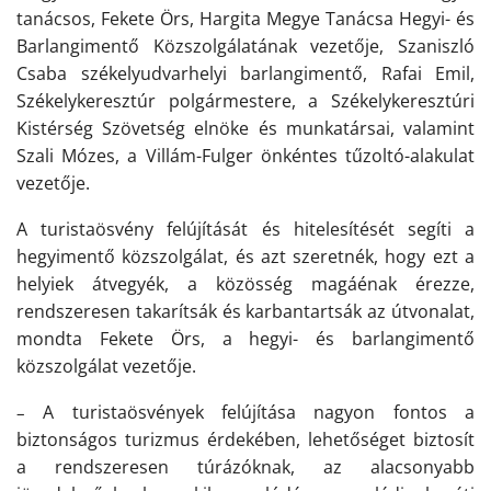
tanácsos, Fekete Örs, Hargita Megye Tanácsa Hegyi- és
Barlangimentő Közszolgálatának vezetője, Szaniszló
Csaba székelyudvarhelyi barlangimentő, Rafai Emil,
Székelykeresztúr polgármestere, a Székelykeresztúri
Kistérség Szövetség elnöke és munkatársai, valamint
Szali Mózes, a Villám-Fulger önkéntes tűzoltó-alakulat
vezetője.
A turistaösvény felújítását és hitelesítését segíti a
hegyimentő közszolgálat, és azt szeretnék, hogy ezt a
helyiek átvegyék, a közösség magáénak érezze,
rendszeresen takarítsák és karbantartsák az útvonalat,
mondta Fekete Örs, a hegyi- és barlangimentő
közszolgálat vezetője.
A turistaösvények felújítása nagyon fontos a
–
biztonságos turizmus érdekében, lehetőséget biztosít
a rendszeresen túrázóknak, az alacsonyabb