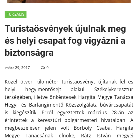
TURIZMUS
Turistaösvények újulnak meg
és helyi csapat fog vigyázni a
biztonságra
márc 29, 2017
0
Közel ötven kilométer turistaösvényt újítanak fel és
helyi hegyimentősejt alakul
Székelyk
eresztúr
térségében, illetve önkéntesek Hargita Megye Tanácsa
Hegyi- és Barlangimentő Közszolgálata búvárcsapatát
is kiegészítik. Erről egyeztettek március 28-án az
érintettek a keresztúri polgármesteri hivatalban. A
megbeszélésen jelen volt Borboly Csaba, Hargita
Megye Tanácsának elnöke, Rá
t
z István megyei