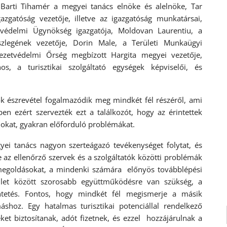
Barti Tihamér a megyei tanács elnöke és alelnöke, Tar
zgatóság vezetője, illetve az igazgatóság munkatársai,
védelmi Ügynökség igazgatója, Moldovan Laurentiu, a
zlegének vezetője, Dorin Male, a Területi Munkaügyi
nyezetvédelmi Őrség megbízott Hargita megyei vezetője,
s, a turisztikai szolgáltató egységek képviselői, és
k észrevétel fogalmazódik meg mindkét fél részéről, ami
n ezért szervezték ezt a találkozót, hogy az érintettek
dokat, gyakran előforduló problémákat.
ei tanács nagyon szerteágazó tevékenységet folytat, és
 az ellenőrző szervek és a szolgáltatók közötti problémák
megoldásokat, a mindenki számára előnyös továbblépési
ület között szorosabb együttműködésre van szükség, a
etés. Fontos, hogy mindkét fél megismerje a másik
shoz. Egy hatalmas turisztikai potenciállal rendelkező
t biztosítanak, adót fizetnek, és ezzel hozzájárulnak a