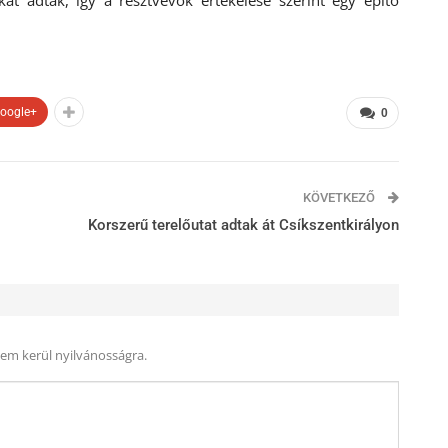
at adtak, így a résztvevők értékelése szerint egy építő
oogle+
0
KÖVETKEZŐ
Korszerű terelőutat adtak át Csíkszentkirályon
nem kerül nyilvánosságra.