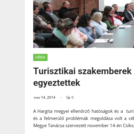
HÍREK
Turisztikai szakemberek 
egyeztettek
nov 14, 2014
0
A Hargita megyei ellenőrző hatóságok és a turis
és a felmerülő problémák megoldása volt a cél
Megye Tanácsa szervezett november 14-én Csíks