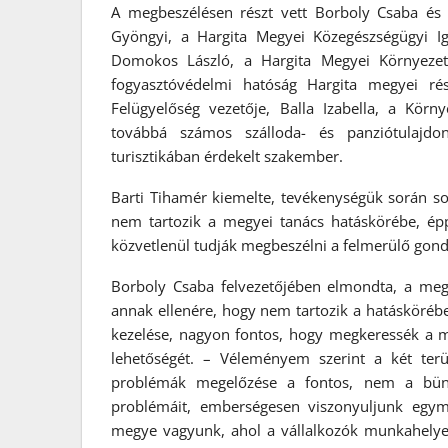
A megbeszélésen részt vett Borboly Csaba és 
Gyöngyi, a Hargita Megyei Közegészségügyi Iga
Domokos László, a Hargita Megyei Környezet
fogyasztóvédelmi hatóság Hargita megyei rés
Felügyelőség vezetője, Balla Izabella, a Kör
továbbá számos szálloda- és panziótulajdono
turisztikában érdekelt szakember.
Barti Tihamér kiemelte, tevékenységük során so
nem tartozik a megyei tanács hatáskörébe, éppe
közvetlenül tudják megbeszélni a felmerülő gon
Borboly Csaba felvezetőjében elmondta, a megy
annak ellenére, hogy nem tartozik a hatáskörébe
kezelése, nagyon fontos, hogy megkeressék a 
lehetőségét. – Véleményem szerint a két ter
problémák megelőzése a fontos, nem a bünt
problémáit, emberségesen viszonyuljunk egymá
megye vagyunk, ahol a vállalkozók munkahelyeke