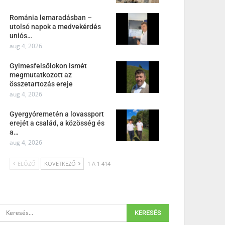
Románia lemaradásban –
utolsó napok a medvekérdés
uniós…
aug 4, 2026
Gyimesfelsőlokon ismét
megmutatkozott az
összetartozás ereje
aug 4, 2026
Gyergyóremetén a lovassport
erejét a család, a közösség és
a…
aug 4, 2026
ELŐZŐ
KÖVETKEZŐ
1 A 1 414