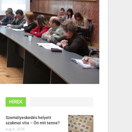
HÍREK
Személyeskedés helyett
szakmai vita – Ön mit tenne?
aug 6, 2026