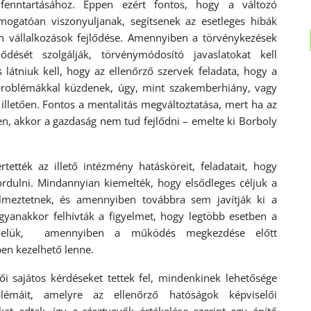
fenntartásához. Éppen ezért fontos, hogy a változó
mogatóan viszonyuljanak, segítsenek az esetleges hibák
n vállalkozások fejlődése. Amennyiben a törvénykezések
dését szolgálják, törvénymódosító javaslatokat kell
látniuk kell, hogy az ellenőrző szervek feladata, hogy a
s problémákkal küzdenek, úgy, mint szakemberhiány, vagy
lletően. Fontos a mentalitás megváltoztatása, mert ha az
en, akkor a gazdaság nem tud fejlődni – emelte ki Borboly
ették az illető intézmény hatásköreit, feladatait, hogy
ordulni. Mindannyian kiemelték, hogy elsődleges céljuk a
yelmeztetnek, és amennyiben továbbra sem javítják ki a
gyanakkor felhívták a figyelmet, hogy legtöbb esetben a
k velük, amennyiben a működés megkezdése előtt
en kezelhető lenne.
lői sajátos kérdéseket tettek fel, mindenkinek lehetősége
blémáit, amelyre az ellenőrző hatóságok képviselői