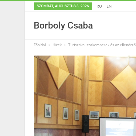
RO
EN
SZOMBAT, AUGUSZTUS 8, 2026
Borboly Csaba
Főoldal
Hírek
Turisztikai szakemberek és az ellenőrző