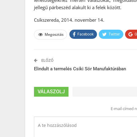
lehetőségeikhez mérten válaszokat, megoldások
jellegű párbeszéd alakult ki a felek között.
Csíkszereda, 2014. november 14.
Megosztás
Facebook
Twitter
G
ELŐZŐ
Elindult a termelés Csíki Sör Manufaktúrában
VÁLASZOLJ
E-mail címed 