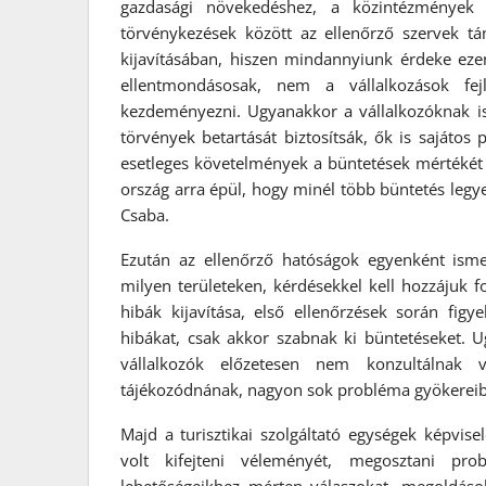
gazdasági növekedéshez, a közintézmények 
törvénykezések között az ellenőrző szervek tá
kijavításában, hiszen mindannyiunk érdeke eze
ellentmondásosak, nem a vállalkozások fejlő
kezdeményezni. Ugyanakkor a vállalkozóknak is 
törvények betartását biztosítsák, ők is sajáto
esetleges követelmények a büntetések mértékét i
ország arra épül, hogy minél több büntetés legy
Csaba.
Ezután az ellenőrző hatóságok egyenként ismert
milyen területeken, kérdésekkel kell hozzájuk f
hibák kijavítása, első ellenőrzések során fig
hibákat, csak akkor szabnak ki büntetéseket. U
vállalkozók előzetesen nem konzultálna
tájékozódnának, nagyon sok probléma gyökereib
Majd a turisztikai szolgáltató egységek képvise
volt kifejteni véleményét, megosztani pro