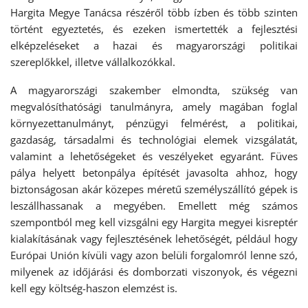
Hargita Megye Tanácsa részéről több ízben és több szinten
történt egyeztetés, és ezeken ismertették a fejlesztési
elképzeléseket a hazai és magyarországi politikai
szereplőkkel, illetve vállalkozókkal.
A magyarországi szakember elmondta, szükség van
megvalósíthatósági tanulmányra, amely magában foglal
környezettanulmányt, pénzügyi felmérést, a politikai,
gazdaság, társadalmi és technológiai elemek vizsgálatát,
valamint a lehetőségeket és veszélyeket egyaránt. Füves
pálya helyett betonpálya építését javasolta ahhoz, hogy
biztonságosan akár közepes méretű személyszállító gépek is
leszállhassanak a megyében. Emellett még számos
szempontból meg kell vizsgálni egy Hargita megyei kisreptér
kialakításának vagy fejlesztésének lehetőségét, például hogy
Európai Unión kívüli vagy azon belüli forgalomról lenne szó,
milyenek az időjárási és domborzati viszonyok, és végezni
kell egy költség-haszon elemzést is.