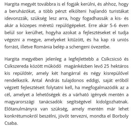
Hargita megyét továbbra is el fogják kerülni, és ahhoz, hogy
a beruházókat, a több pénzt elkölteni hajlandó turistákat
idevonzzák, szükség lesz arra, hogy fogadhassák a kis- és
akár a közepes méretű repülőgépeket. Erre akár 5-6 éven
belül sor kerülhet, hogyha azokat a fejlesztéseket el tudja
végezni a megye, amelyeket kitűzött, és ha kap rá uniós
forrást, illetve Románia belép a schengeni övezetbe.
Hargita megyében jelenleg a legfejlettebb a Csíkcsicsó és
Csíkszereda között működő magánkézben levő 25 hektáros
kis repülőtér, amely két hangárral és négy kisrepülővel
rendelkezik. Antal András tulajdonos eddigi, saját erőből
végzett fejlesztéseit folytatni kell, ha megfogalmazódik az a
cél, amelyet a lehetőségek és a várható igények mentén a
magyarországi tanácsadók segítségével kidolgozhatnak.
Előtanulmányra van szükség, amely mentén már lehet
konkrétumokról beszélni, jövőt tervezni, mondta el Borboly
Csaba.