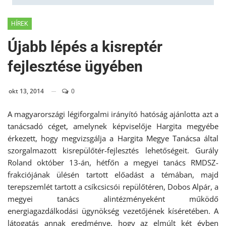
HÍREK
Újabb lépés a kisreptér
fejlesztése ügyében
okt 13, 2014
0
A magyarországi légiforgalmi irányító hatóság ajánlotta azt a
tanácsadó céget, amelynek képviselője Hargita megyébe
érkezett, hogy megvizsgálja a Hargita Megye Tanácsa által
szorgalmazott kisrepülőtér-fejlesztés lehetőségeit. Gurály
Roland október 13-án, hétfőn a megyei tanács RMDSZ-
frakciójának ülésén tartott előadást a témában, majd
terepszemlét tartott a csíkcsicsói repülőtéren, Dobos Alpár, a
megyei tanács alintézményeként működő
energiagazdálkodási ügynökség vezetőjének kíséretében. A
látogatás annak eredménye, hogy az elmúlt két évben