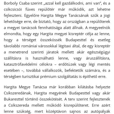
Borboly Csaba szerint „azzal kell gazdálkodni, ami van”, és a
csíkcsicsói füves repülőtér már működik, azt lehetne
fejleszteni. Egyelőre Hargita Megye Tanácsának szűk a jogi
lehetősége erre, de biztató, hogy az országban a repülőterek
a megyei tanácsok fennhatósága alatt állnak. A megyeelnök
elmondta, hogy egy Hargita megyei kisreptér célja az lenne,
hogy a térséget összekössék Budapesttel és esetleg
távolabbi romániai városokkal légitaxi által, de egy kisreptér
a menetrend szerinti járatok mellett akár egészségügyi
szállításra is használható lenne, vagy áruszállításra,
katasztrófavédelmi célokra – erdőtüzek vagy légi mentés
esetében –, továbbá vállalkozók, befektetők számára, és a
térségben turisztikai prémium szolgáltatás is építhető erre.
Hargita Megye Tanácsa már korábban kilátásba helyezte
Csíkszeredának, Hargita megyének Budapesttel vagy akár
Bukaresttel történő összekötését. A terv szerint fejlesztenék
a Csíkszereda mellett működő kisrepülőteret. Erre azért
lenne szükség, mert középtávon sajnos az autópályák