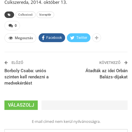
Csíkszereda, 2014. október 13.
Csíkcsicsó
kisreptér
0
Megosztás
Facebook
Twitter
ELŐZŐ
KÖVETKEZŐ
Borboly Csaba: uniós
Átadták az idei Orbán
szinten kell rendezni a
Balázs-díjakat
medvekérdést
VÁLASZOLJ
E-mail címed nem kerül nyilvánosságra.