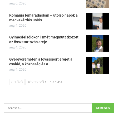
aug 6, 2026
Románia lemaradásban – utolsó napok a
medvekérdés uniós…
aug 4, 2026
Gyimesfelsőlokon ismét megmutatkozott
az összetartozás ereje
aug 4, 2026
Gyergyóremetén a lovassport erejét a
család, a közösség és a…
aug 4, 2026
ELŐZŐ
KÖVETKEZŐ
1 A 1 414