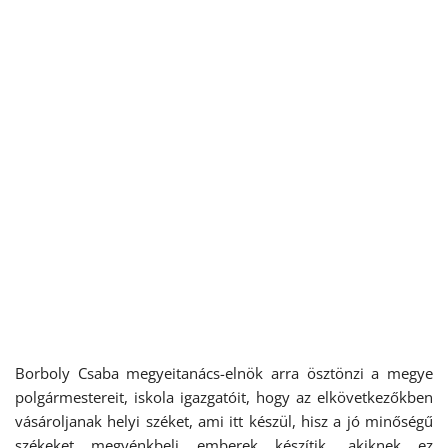
Borboly Csaba megyeitanács-elnök arra ösztönzi a megye
polgármestereit, iskola igazgatóit, hogy az elkövetkezőkben
vásároljanak helyi széket, ami itt készül, hisz a jó minőségű
székeket megyénkbeli emberek készítik, akiknek ez