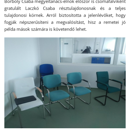
Borboly Csaba megyeitanács-elnök először is csomafalviként
gratulált Laczkó Csaba résztulajdonosnak és a teljes
tulajdonosi körnek. Arról biztosította a jelenlévőket, hogy
fogják népszerűsíteni a megvalósítást, hisz a remetei jó
példa mások számára is követendő lehet.