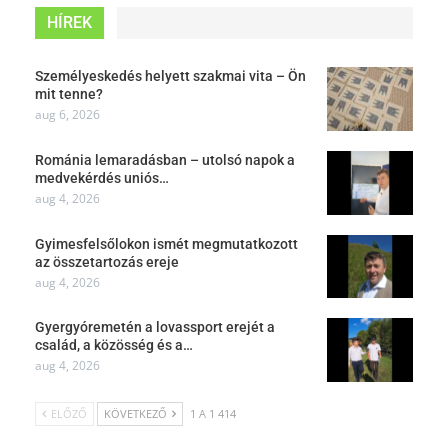
HÍREK
Személyeskedés helyett szakmai vita – Ön
mit tenne?
aug 6, 2026
Románia lemaradásban – utolsó napok a
medvekérdés uniós…
aug 4, 2026
Gyimesfelsőlokon ismét megmutatkozott
az összetartozás ereje
aug 4, 2026
Gyergyóremetén a lovassport erejét a
család, a közösség és a…
aug 4, 2026
ELŐZŐ
KÖVETKEZŐ
1 A 1 414