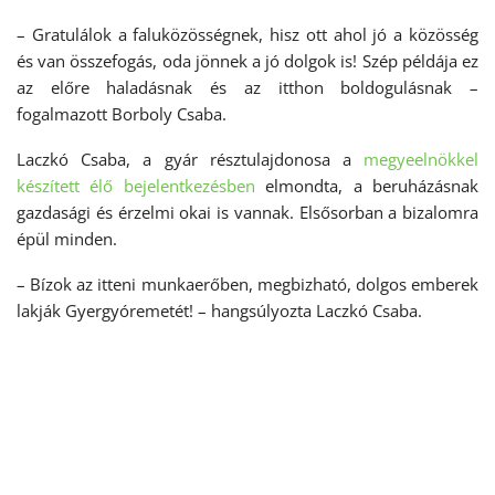
– Gratulálok a faluközösségnek, hisz ott ahol jó a közösség
és van összefogás, oda jönnek a jó dolgok is! Szép példája ez
az előre haladásnak és az itthon boldogulásnak –
fogalmazott Borboly Csaba.
Laczkó Csaba, a gyár résztulajdonosa a
megyeelnökkel
készített élő bejelentkezésben
elmondta, a beruházásnak
gazdasági és érzelmi okai is vannak. Elsősorban a bizalomra
épül minden.
– Bízok az itteni munkaerőben, megbizható, dolgos emberek
lakják Gyergyóremetét! – hangsúlyozta Laczkó Csaba.