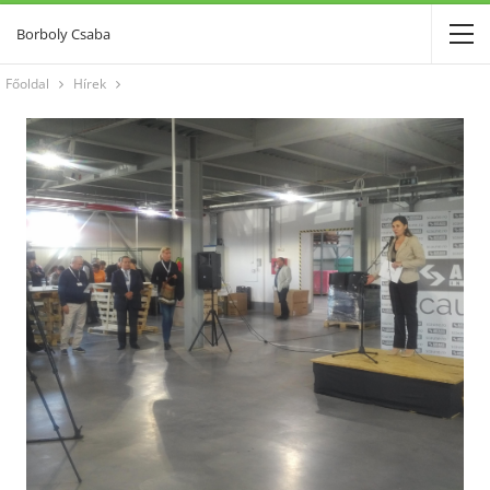
Borboly Csaba
Főoldal
Hírek