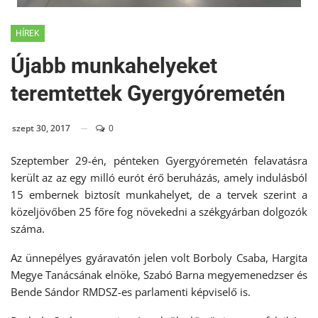
HÍREK
Újabb munkahelyeket
teremtettek Gyergyóremetén
szept 30, 2017
0
Szeptember 29-én, pénteken Gyergyóremetén felavatásra
került az az egy milló eurót érő beruházás, amely indulásból
15 embernek biztosít munkahelyet, de a tervek szerint a
közeljövőben 25 főre fog növekedni a székgyárban dolgozók
száma.
Az ünnepélyes gyáravatón jelen volt Borboly Csaba, Hargita
Megye Tanácsának elnöke, Szabó Barna megyemenedzser és
Bende Sándor RMDSZ-es parlamenti képviselő is.