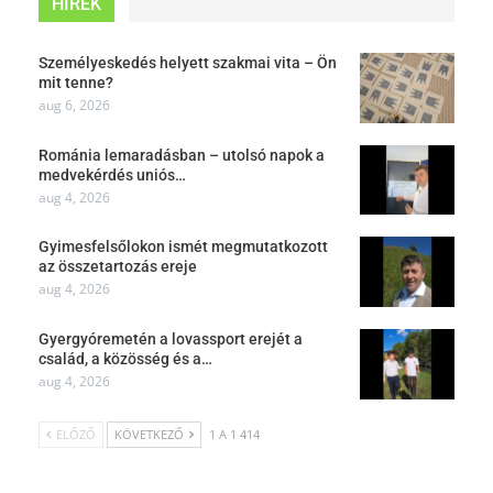
HÍREK
Személyeskedés helyett szakmai vita – Ön
mit tenne?
aug 6, 2026
Románia lemaradásban – utolsó napok a
medvekérdés uniós…
aug 4, 2026
Gyimesfelsőlokon ismét megmutatkozott
az összetartozás ereje
aug 4, 2026
Gyergyóremetén a lovassport erejét a
család, a közösség és a…
aug 4, 2026
ELŐZŐ
KÖVETKEZŐ
1 A 1 414