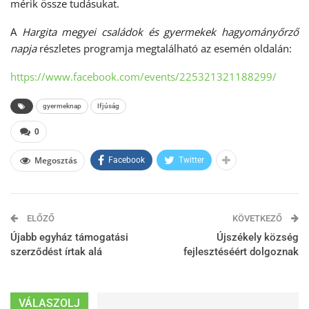
mérik össze tudásukat.
A
Hargita megyei családok és gyermekek hagyományőrző
napja
részletes programja megtalálható az esemén oldalán:
https://www.facebook.com/events/225321321188299/
gyermeknap
Ifjúság
0
Megosztás
Facebook
Twitter
ELŐZŐ
KÖVETKEZŐ
Újabb egyház támogatási
Újszékely község
szerződést írtak alá
fejlesztéséért dolgoznak
VÁLASZOLJ