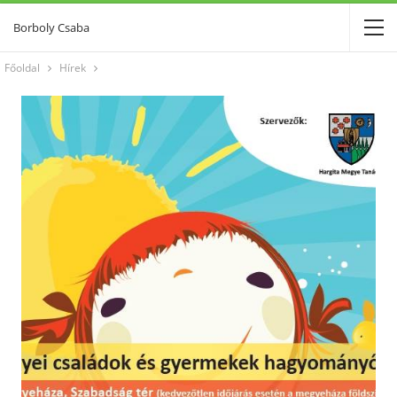
Borboly Csaba
Főoldal
Hírek