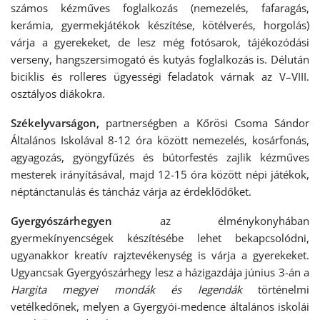
számos kézműves foglalkozás (nemezelés, fafaragás,
kerámia, gyermekjátékok készítése, kötélverés, horgolás)
várja a gyerekeket, de lesz még fotósarok, tájékozódási
verseny, hangszersimogató és kutyás foglalkozás is. Délután
biciklis és rolleres ügyességi feladatok várnak az V–VIII.
osztályos diákokra.
Székelyvarságon,
partnerségben a Kőrösi Csoma Sándor
Általános Iskolával 8-12 óra között nemezelés, kosárfonás,
agyagozás, gyöngyfűzés és bútorfestés zajlik kézműves
mesterek irányításával, majd 12-15 óra között népi játékok,
néptánctanulás és táncház várja az érdeklődőket.
Gyergyószárhegyen
az élménykonyhában
gyermekínyencségek készítésébe lehet bekapcsolódni,
ugyanakkor kreatív rajztevékenység is várja a gyerekeket.
Ugyancsak Gyergyószárhegy lesz a házigazdája június 3-án a
Hargita megyei mondák és legendák
történelmi
vetélkedőnek, melyen a Gyergyói-medence általános iskolái