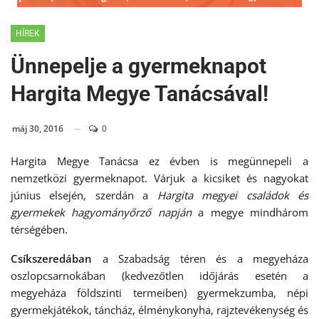
HÍREK
Ünnepelje a gyermeknapot
Hargita Megye Tanácsával!
máj 30, 2016
0
Hargita Megye Tanácsa ez évben is megünnepeli a
nemzetközi gyermeknapot. Várjuk a kicsiket és nagyokat
június elsején, szerdán a
Hargita megyei családok és
gyermekek hagyományőrző napján
a megye mindhárom
térségében.
Csíkszeredában
a Szabadság téren és a megyeháza
oszlopcsarnokában (kedvezőtlen időjárás esetén a
megyeháza földszinti termeiben) gyermekzumba, népi
gyermekjátékok, táncház, élménykonyha, rajztevékenység és