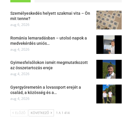
Személyeskedés helyett szakmai vita – Ön
mit tenne?
aug 6, 2026
Románia lemaradásban – utolsó napok a
medvekérdés uniós…
aug 4, 2026
Gyimesfelsőlokon ismét megmutatkozott
az összetartozás ereje
aug 4, 2026
Gyergyóremetén a lovassport erejét a
család, a közösség és a…
aug 4, 2026
ELŐZŐ
KÖVETKEZŐ
1 A 1 414