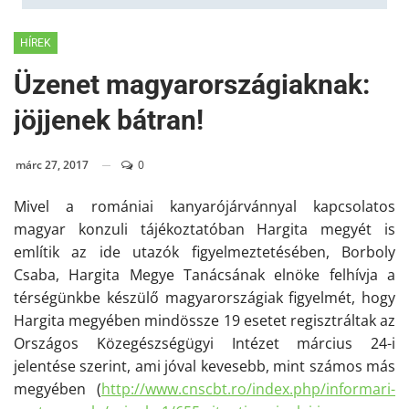
HÍREK
Üzenet magyarországiaknak:
jöjjenek bátran!
márc 27, 2017
0
Mivel a romániai kanyarójárvánnyal kapcsolatos
magyar konzuli tájékoztatóban Hargita megyét is
említik az ide utazók figyelmeztetésében, Borboly
Csaba, Hargita Megye Tanácsának elnöke felhívja a
térségünkbe készülő magyarországiak figyelmét, hogy
Hargita megyében mindössze 19 esetet regisztráltak az
Országos Közegészségügyi Intézet március 24-i
jelentés
e szerint
, ami jóval kevesebb, mint számos más
megyében (
http://www.cnscbt.ro/index.
php/informari-