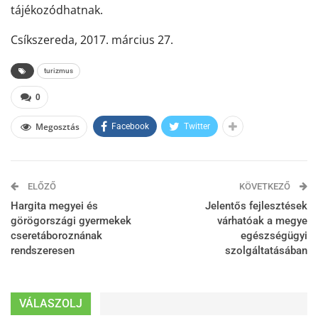
tájékozódhatnak.
Csíkszereda, 2017. március 27.
turizmus
0
Megosztás
Facebook
Twitter
ELŐZŐ
KÖVETKEZŐ
Hargita megyei és
Jelentős fejlesztések
görögországi gyermekek
várhatóak a megye
cseretáboroznának
egészségügyi
rendszeresen
szolgáltatásában
VÁLASZOLJ