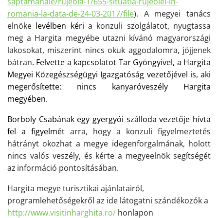
saptamanale/
rujeola-1/655-situatia-
rujeolei-in-
romania-la-data-
de-24-03-2017/file
). A megyei tanács
elnöke
levélben kéri
a konzuli szolgálatot, nyugtassa
meg a Hargita megyébe utazni kívánó magyarországi
lakosokat,
miszerint
nincs
okuk aggodalomra
, jöjjenek
bátran
. Felvette a kapcsolatot Tar Gyöngyivel, a Hargita
Megyei Közegészségügyi Igazgatóság vezetőjével is, aki
megerősítette: nincs kanyaróveszély Hargita
megyében.
Borboly Csabának egy gyergyói szálloda vezetője hívta
fel a figyelmét
arra, hogy a konzuli figyelmeztetés
hátrányt
okozhat a megye idegenforgalmának, holott
nincs valós veszély, és kérte a megyeelnök segítségét
a
z
információ
pontosításában.
Hargita megye turisztikai ajánlatairól,
programlehetőségekről az ide látogatni szándékozók a
http://www.visitinharghita.ro/
honlapon