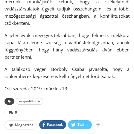
mérnök munkájáról: célunk, hogy a székelyföldi
vadásztársulatok ügyeit tudjuk összehangolni, és a többi
mezőgazdasági ágazattal összhangban, a konfliktusokat
csökkenteni.
A jelenlévők megegyeztek abban, hogy felmérik mekkora
kapacitásra lenne szükség a vadhúsfeldolgozóban, annak
függvényében, hogy hány vadásztársulás kíván ebben
partner lenni.
A találkozó végén Borboly Csaba javasolta, hogy a
szakemberek képzésére is kellő figyelmet fordítsanak.
Csíkszereda, 2019. március 13.
vadgazdálkodás
0
Megosztás
Facebook
Twitter