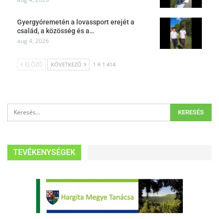
Gyergyóremetén a lovassport erejét a
család, a közösség és a…
aug 4, 2026
ELŐZŐ
KÖVETKEZŐ
1 A 1 414
TEVÉKENYSÉGEK