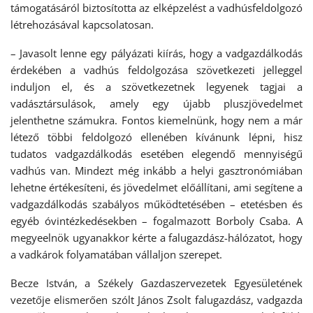
támogatásáról biztosította az elképzelést a vadhúsfeldolgozó
létrehozásával kapcsolatosan.
– Javasolt lenne egy pályázati kiírás, hogy a vadgazdálkodás
érdekében a vadhús feldolgozása szövetkezeti jelleggel
induljon el, és a szövetkezetnek legyenek tagjai a
vadásztársulások, amely egy újabb pluszjövedelmet
jelenthetne számukra. Fontos kiemelnünk, hogy nem a már
létező többi feldolgozó ellenében kívánunk lépni, hisz
tudatos vadgazdálkodás esetében elegendő mennyiségű
vadhús van. Mindezt még inkább a helyi gasztronómiában
lehetne értékesíteni, és jövedelmet előállítani, ami segítene a
vadgazdálkodás szabályos működtetésében – etetésben és
egyéb óvintézkedésekben – fogalmazott Borboly Csaba. A
megyeelnök ugyanakkor kérte a falugazdász-hálózatot, hogy
a vadkárok folyamatában vállaljon szerepet.
Becze István, a Székely Gazdaszervezetek Egyesületének
vezetője elismerően szólt János Zsolt falugazdász, vadgazda