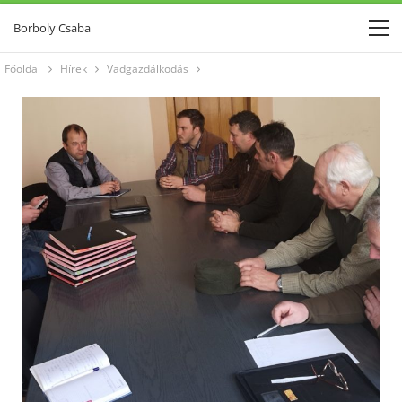
Borboly Csaba
Főoldal
Hírek
Vadgazdálkodás