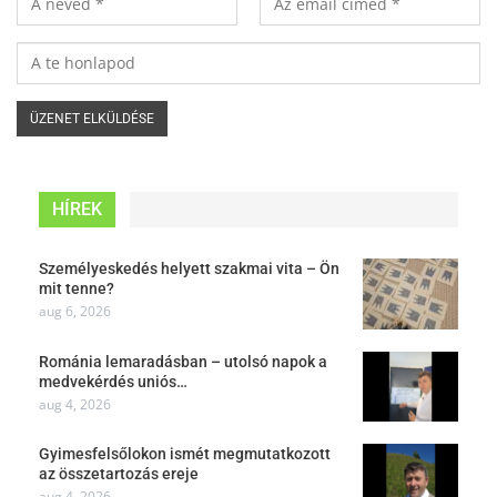
HÍREK
Személyeskedés helyett szakmai vita – Ön
mit tenne?
aug 6, 2026
Románia lemaradásban – utolsó napok a
medvekérdés uniós…
aug 4, 2026
Gyimesfelsőlokon ismét megmutatkozott
az összetartozás ereje
aug 4, 2026