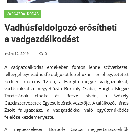
VADGAZDÁLKODÁS
Vadhúsfeldolgozó erősítheti
a vadgazdálkodást
márc 12, 2019
0
A vadgazdálkodás érdekében fontos lenne szövetkezeti
jelleggel egy vadhúsfeldolgozót létrehozni – erről egyeztetett
kedden, március 12-én, a Hargita megyei vadgazdákkal,
vadászokkal a megyeházán Borboly Csaba, Hargita Megye
Tanácsának elnöke és Becze István, a Székely
Gazdaszervezetek Egyesületének vezetője. A találkozót János
Zsolt falugazdász, a vadgazdákkal való együttműködés
felelőse kezdeményezte.
A megbeszélésen Borboly Csaba megyeitanács-elnök