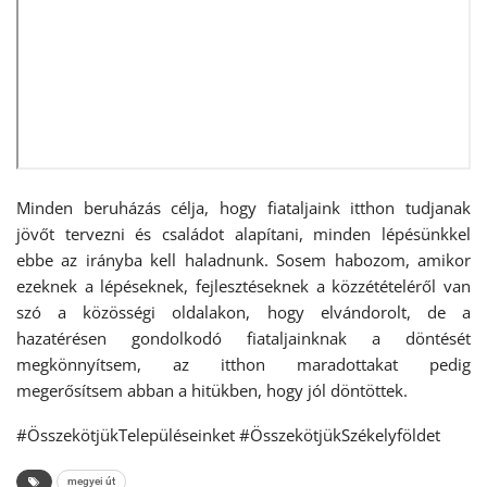
Minden beruházás célja, hogy fiataljaink itthon tudjanak
jövőt tervezni és családot alapítani, minden lépésünkkel
ebbe az irányba kell haladnunk. Sosem habozom, amikor
ezeknek a lépéseknek, fejlesztéseknek a közzétételéről van
szó a közösségi oldalakon, hogy elvándorolt, de a
hazatérésen gondolkodó fiataljainknak a döntését
megkönnyítsem, az itthon maradottakat pedig
megerősítsem abban a hitükben, hogy jól döntöttek.
#ÖsszekötjükTelepüléseinket #ÖsszekötjükSzékelyföldet
megyei út