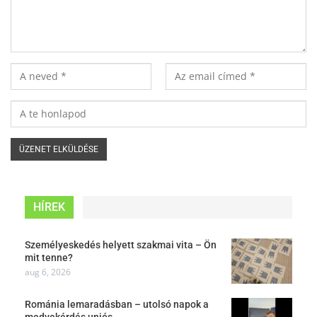
HÍREK
Személyeskedés helyett szakmai vita – Ön
mit tenne?
aug 6, 2026
Románia lemaradásban – utolsó napok a
medvekérdés uniós…