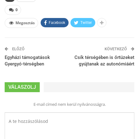
0
Megosztás
Facebook
Twitter
ELŐZŐ
KÖVETKEZŐ
Egyházi támogatások
Csík térségében is őrtüzeket
Gyergyó-térségben
gyújtanak az autonómiáért
VÁLASZOLJ
E-mail címed nem kerül nyilvánosságra.