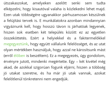
útszakaszokat, amelyeken azelőtt senki sem tudta
elképzelni, hogy kisautóval valaha is közlekedni lehet majd.
Ezen utak többségére ugyanakkor párhuzamosan készülnek
a felújítási tervek is. E munkálatokra azonban mindannyian
vigyáznunk kell, hogy hosszú távon is járhatóak legyenek,
hiszen sok esetben két település között ez az egyetlen
összeköttetés. Ezért a helyiekkel és a fakitermelőkkel
megegyeztünk
, hogy együtt vállalunk felelősséget, és az utat
olyan mértékben használjuk, hogy azzal ne károsítsunk mást
(erről
élőben
is beszéltem). Ez a megegyezés, úgy gondolom,
érvényre jutott, mindenki megértette. Egy – két kivétel még
akad, de azokkal szigorúan fogunk eljárni, hiszen a többség
jó utakat szeretne, és ha már jó utak vannak, azokat
felelőtlenül tönkretenni nem engedjük.