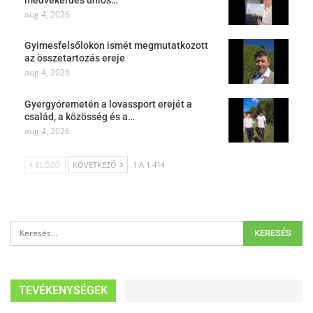
aug 4, 2026
Gyimesfelsőlokon ismét megmutatkozott
az összetartozás ereje
aug 4, 2026
Gyergyóremetén a lovassport erejét a
család, a közösség és a…
aug 4, 2026
ELŐZŐ
KÖVETKEZŐ
1 A 1 414
TEVÉKENYSÉGEK