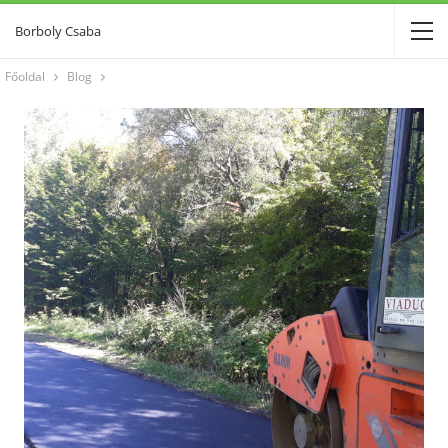
Borboly Csaba
Főoldal
Blog