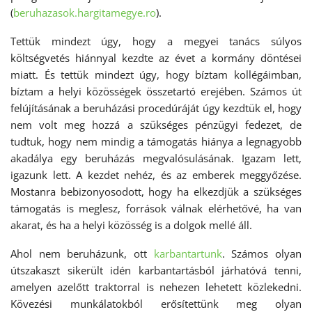
(
beruhazasok.hargitamegye.ro
).
Tettük mindezt úgy, hogy a megyei tanács súlyos
költségvetés hiánnyal kezdte az évet a kormány döntései
miatt. És tettük mindezt úgy, hogy bíztam kollégáimban,
bíztam a helyi közösségek összetartó erejében. Számos út
felújításának a beruházási procedúráját úgy kezdtük el, hogy
nem volt meg hozzá a szükséges pénzügyi fedezet, de
tudtuk, hogy nem mindig a támogatás hiánya a legnagyobb
akadálya egy beruházás megvalósulásának. Igazam lett,
igazunk lett. A kezdet nehéz, és az emberek meggyőzése.
Mostanra bebizonyosodott, hogy ha elkezdjük a szükséges
támogatás is meglesz, források válnak elérhetővé, ha van
akarat, és ha a helyi közösség is a dolgok mellé áll.
Ahol nem beruházunk, ott
karbantartunk
. Számos olyan
útszakaszt sikerült idén karbantartásból járhatóvá tenni,
amelyen azelőtt traktorral is nehezen lehetett közlekedni.
Kövezési munkálatokból erősítettünk meg olyan