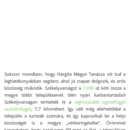
Sokszor mondtam, hogy Hargita Megye Tanácsa ott tud a
leghatékonyabban segíteni, ahol jó csapat dolgozik, és erős
közösség működik. Székelyvarságot a
138B
út köti össze a
megye többi településeivel. Idén nyári karbantartásból
Székelyvarságon terítették le a
leghosszabb egybefüggő
aszfaltréteget
, 7,7 kilométert. Így vált még elérhetőbbé a
település a turisták számára, és így kapcsoltuk be a helyi
közösséget is a megye „vérkeringésébe“. Örömmel
tapasztalom, hogy ezzel nem állt meg az élet, a településen