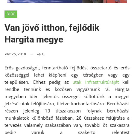
BLOG
Van jövő itthon, fejlődik
Hargita megye
okt 25, 2018
0
Erős gazdaságot, fenntartható fejlődést összetartó és erős
közösséggel lehet kiépíteni egy térségben vagy egy
településen. Ehhez pedig az
utak infrastruktúráját
kell
rendbe tennünk és közösen vigyáznunk rá. Hargita
megyében idén jelentős összeget költöttünk a megyei
jelzésű utak felújítására, illetve karbantartására. Beruházási
részen jelenleg 13 útszakaszon folynak beruházási
munkálatok különböző fázisban, 28 útszakasz felújítása a
tervezés valamely szakaszában van, további öt szakaszra
pedig várjuk a szakértői jelentést