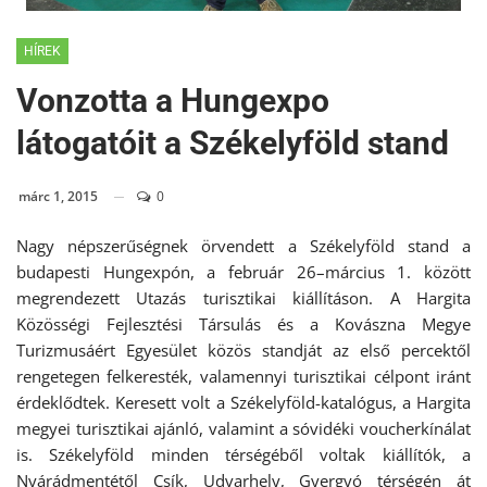
HÍREK
Vonzotta a Hungexpo
látogatóit a Székelyföld stand
márc 1, 2015
0
Nagy népszerűségnek örvendett a Székelyföld stand a
budapesti Hungexpón, a február 26–március 1. között
megrendezett Utazás turisztikai kiállításon. A Hargita
Közösségi Fejlesztési Társulás és a Kovászna Megye
Turizmusáért Egyesület közös standját az első percektől
rengetegen felkeresték, valamennyi turisztikai célpont iránt
érdeklődtek. Keresett volt a Székelyföld-katalógus, a Hargita
megyei turisztikai ajánló, valamint a sóvidéki voucherkínálat
is. Székelyföld minden térségéből voltak kiállítók, a
Nyárádmentétől Csík, Udvarhely, Gyergyó térségén át