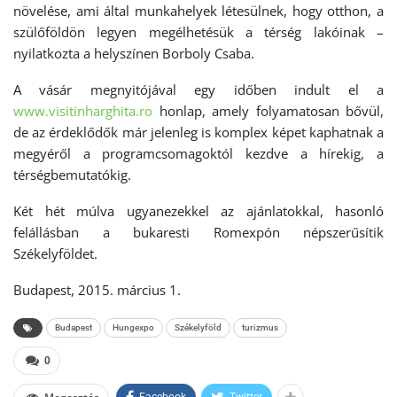
növelése, ami által munkahelyek létesülnek, hogy otthon, a
szülőföldön legyen megélhetésük a térség lakóinak –
nyilatkozta a helyszínen Borboly Csaba.
A vásár megnyitójával egy időben indult el a
www.visitinharghita.ro
honlap, amely folyamatosan bővül,
de az érdeklődők már jelenleg is komplex képet kaphatnak a
megyéről a programcsomagoktól kezdve a hírekig, a
térségbemutatókig.
Két hét múlva ugyanezekkel az ajánlatokkal, hasonló
felállásban a bukaresti Romexpón népszerűsítik
Székelyföldet.
Budapest, 2015. március 1.
Budapest
Hungexpo
Székelyföld
turizmus
0