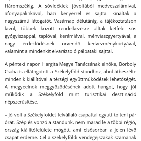
Háromszékig. A sóvidékiek jóvoltából medveszalámival,
áfonyapálinkával, házi kenyérrel és sajttal kínálták a
nagyszámú látogatót. Vasárnap délutánig, a tájékoztatáson
kívül, többek között rendelkezésre álltak kétféle sós
gyógyiszappal, taplóval, kerámiával, méhviaszgyertyával, a
nagy érdeklődésnek örvendő kedvezménykártyával,
valamint a mindenkit elvarázsoló pálpataki sajttal.
A pénteki napon Hargita Megye Tanácsának elnöke, Borboly
Csaba is ellátogatott a Székelyföld standhoz, ahol átbeszélte
mindenik kiállítóval a térségi együttműködések lehetőségét.
A megyeelnök meggyőződésének adott hangot, hogy jól
működik a Székelyföld mint turisztikai desztináció
népszerűsítése.
– Jó volt a Székelyföldet felvállaló csapattal együtt tölteni pár
órát. Szép és vonzó a standunk, nem marad le a többi régió,
ország kiállítófelülete mögött, ami elsősorban a jelen lévő
csapat érdeme. Cél a székelyföldi vendégéjszakák számának