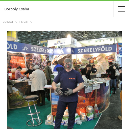
Borboly Csaba
Főoldal
Hírek