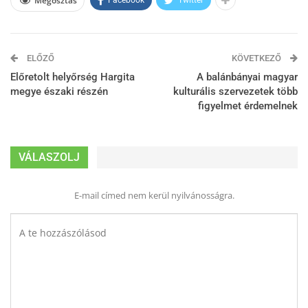
Megosztás
Facebook
Twitter
ELŐZŐ
KÖVETKEZŐ
Előretolt helyőrség Hargita
A balánbányai magyar
megye északi részén
kulturális szervezetek több
figyelmet érdemelnek
VÁLASZOLJ
E-mail címed nem kerül nyilvánosságra.