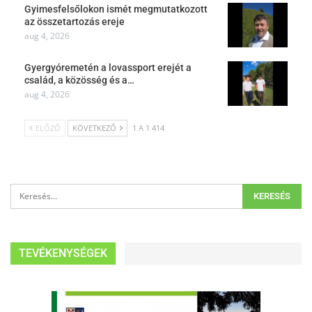
Gyimesfelsőlokon ismét megmutatkozott
az összetartozás ereje
aug 4, 2026
Gyergyóremetén a lovassport erejét a
család, a közösség és a…
aug 4, 2026
ELŐZŐ
KÖVETKEZŐ
1 A 1 414
TEVÉKENYSÉGEK