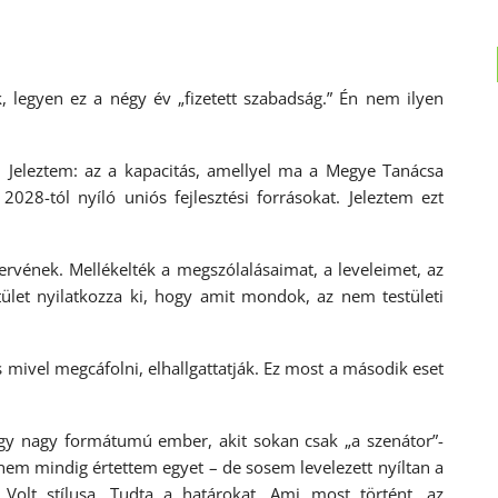
 legyen ez a négy év „fizetett szabadság.” Én nem ilyen
 Jeleztem: az a kapacitás, amellyel ma a Megye Tanácsa
028-tól nyíló uniós fejlesztési forrásokat. Jeleztem ezt
zervének. Mellékelték a megszólalásaimat, a leveleimet, az
tület nyilatkozza ki, hogy amit mondok, az nem testületi
 mivel megcáfolni, elhallgattatják. Ez most a második eset
egy nagy formátumú ember, akit sokan csak „a szenátor”-
 nem mindig értettem egyet – de sosem levelezett nyíltan a
 Volt stílusa. Tudta a határokat. Ami most történt, az