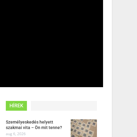
HÍREK
Személyeskedés helyett
szakmai vita – Ön mit tenne?
aug 6, 2026