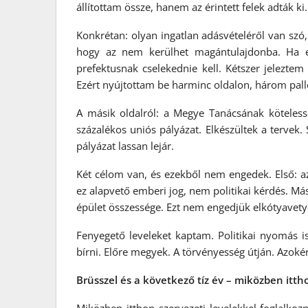
állítottam össze, hanem az érintett felek adták ki
Konkrétan: olyan ingatlan adásvételéről van szó
hogy az nem kerülhet magántulajdonba. Ha e
prefektusnak cselekednie kell. Kétszer jelezte
Ezért nyújtottam be harminc oldalon, három pall
A másik oldalról: a Megye Tanácsának kötelesség
százalékos uniós pályázat. Elkészültek a tervek. 
pályázat lassan lejár.
Két célom van, és ezekből nem engedek. Első: az
ez alapvető emberi jog, nem politikai kérdés. Má
épület összessége. Ezt nem engedjük elkótyavetyé
Fenyegető leveleket kaptam. Politikai nyomás 
bírni. Előre megyek. A törvényesség útján. Azokér
Brüsszel és a következő tíz év – miközben itth