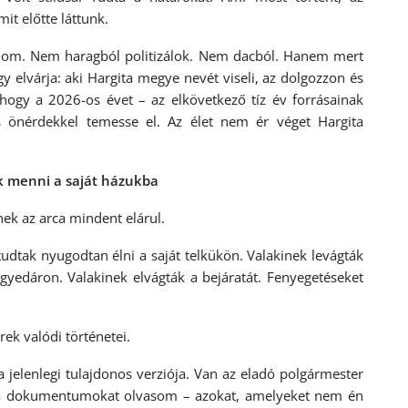
t előtte láttunk.
llalom. Nem haragból politizálok. Nem dacból. Hanem mert
 elvárja: aki Hargita megye nevét viseli, az dolgozzon és
 hogy a 2026-os évet – az elkövetkező tíz év forrásainak
es önérdekkel temesse el. Az élet nem ér véget Hargita
k menni a saját házukba
ek az arca mindent elárul.
tudtak nyugodtan élni a saját telkükön. Valakinek levágták
egyedáron. Valakinek elvágták a bejáratát. Fenyegetéseket
ek valódi történetei.
 jelenlegi tulajdonos verziója. Van az eladó polgármester
n a dokumentumokat olvasom – azokat, amelyeket nem én