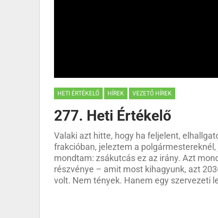
HETI ÉRTÉKELŐ
HÍREK
VEZETŐ HÍREK
277. Heti Értékelő
Valaki azt hitte, hogy ha feljelent, elhall
frakcióban, jeleztem a polgármestereknél,
mondtam: zsákutcás ez az irány. Azt mond
részvénye – amit most kihagyunk, azt 203
volt. Nem tények. Hanem egy szervezeti le