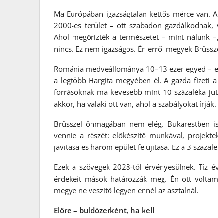
Ma Európában igazságtalan kettős mérce van. Ah
2000-es terület – ott szabadon gazdálkodnak,
Ahol megőrizték a természetet – mint nálunk –,
nincs. Ez nem igazságos. Én erről megyek Brüssz
Románia medveállománya 10–13 ezer egyed – ez
a legtöbb Hargita megyében él. A gazda fizeti a k
forrásoknak ma kevesebb mint 10 százaléka jut 
akkor, ha valaki ott van, ahol a szabályokat írják.
Brüsszel önmagában nem elég. Bukarestben is 
vennie a részét: előkészítő munkával, projekte
javítása és három épület felújítása. Ez a 3 százal
Ezek a szövegek 2028-tól érvényesülnek. Tíz év
érdekeit mások határozzák meg. Én ott volt
megye ne veszítő legyen ennél az asztalnál.
Előre – buldózerként, ha kell