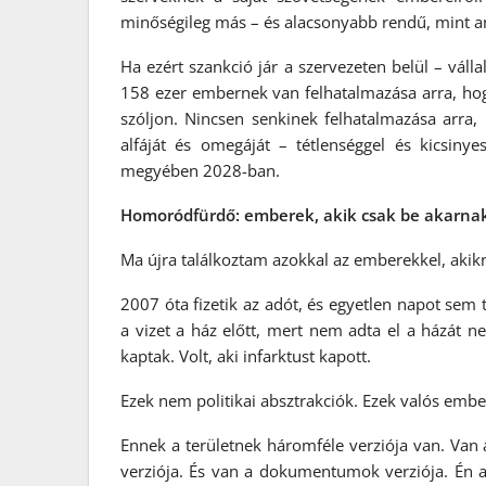
minőségileg más – és alacsonyabb rendű, mint ami
Ha ezért szankció jár a szervezeten belül – vá
158 ezer embernek van felhatalmazása arra, hogy
szóljon. Nincsen senkinek felhatalmazása arra,
alfáját és omegáját – tétlenséggel és kicsiny
megyében 2028-ban.
Homoródfürdő: emberek, akik csak be akarna
Ma újra találkoztam azokkal az emberekkel, akikn
2007 óta fizetik az adót, és egyetlen napot sem 
a vizet a ház előtt, mert nem adta el a házát n
kaptak. Volt, aki infarktust kapott.
Ezek nem politikai absztrakciók. Ezek valós ember
Ennek a területnek háromféle verziója van. Van a
verziója. És van a dokumentumok verziója. É