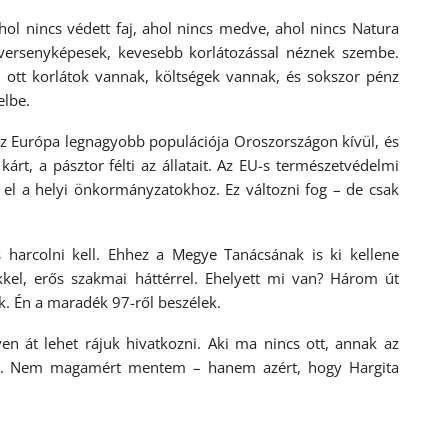
ol nincs védett faj, ahol nincs medve, ahol nincs Natura
 versenyképesek, kevesebb korlátozással néznek szembe.
 ott korlátok vannak, költségek vannak, és sokszor pénz
elbe.
 Európa legnagyobb populációja Oroszországon kívül, és
árt, a pásztor félti az állatait. Az EU-s természetvédelmi
el a helyi önkormányzatokhoz. Ez változni fog – de csak
harcolni kell. Ehhez a Megye Tanácsának is ki kellene
kkel, erős szakmai háttérrel. Ehelyett mi van? Három út
ék. Én a maradék 97-ről beszélek.
en át lehet rájuk hivatkozni. Aki ma nincs ott, annak az
am. Nem magamért mentem – hanem azért, hogy Hargita