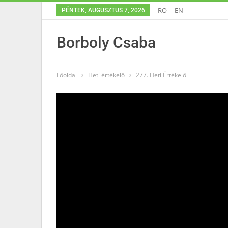
RO
EN
PÉNTEK, AUGUSZTUS 7, 2026
Borboly Csaba
Főoldal
Heti értékelő
277. Heti Értékelő