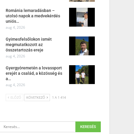
Románia lemaradásban –
utolsó napok a medvekérdés
uniós…
aug 4, 2026
Gyimesfelsőlokon ismét
megmutatkozott az
összetartozás ereje
aug 4, 2026
Gyergyóremetén a lovassport
erejét a család, a közösség és
a…
aug 4, 2026
ELŐZŐ
KÖVETKEZŐ
1 A 1 414