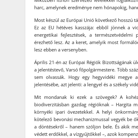
Miközben itthon szervezeti levelekkel foglalkozn
harc, amelynek eredménye nem hónapokig, hanem
Most készül az Európai Unió következő hosszú táv
Ez az EU hétéves kasszája: ebből jönnek a vi
energetikai fejlesztések, a természetvédelm
érezhető lesz. Az a keret, amelyik most formáló
lesz ebben a versenyben.
Április 21-én az Európai Régiók Bizottságának ü
a jelentéstevő, Varsó főpolgármestere. Több száz
sem olvassák. Hogy egy hegyvidéki megye ale
jelentésébe, azt jelenti: a lengyel és a székely vid
Mit mondanak ki ezek a szövegek? A kohézió
biodiverzitásban gazdag régióknak – Hargita m
környéki ipari övezetekkel. A helyi önkormá
kötelező bevonási mechanizmussal vegyék be őke
a döntésekről – hanem szóljon bele. És akik me
védett erdőkkel, a vízgyűjtőkkel –, azok kompenz