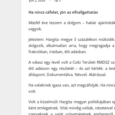
jún 2, 2026
0
Ha nincs cáfolat, jön az elhallgattatás
Másfél éve teszem a dolgom – habár ajánlották,
vagyok.
Jeleztem: Hargita megye 3 százalékon működik.
dolgozik, alkalmatlan arra, hogy megragadja a 2
frakcióban, írásban, élő adásban.
A válasz egy levél volt a Csíki Területi RMDSZ s
élő adásom egy részletét – és azt kérték: a tes
álláspont. Dokumentálva. Névvel. Aláírással.
Ha valakinek igaza van, azt megcáfolják. Ha nincs
volt.
Volt a közelmúlt Hargita megyei politikájában 
ként emlegetnek. Vitái mindig voltak, nézeteivel
szerveknek a saját szövetségének embereiről.