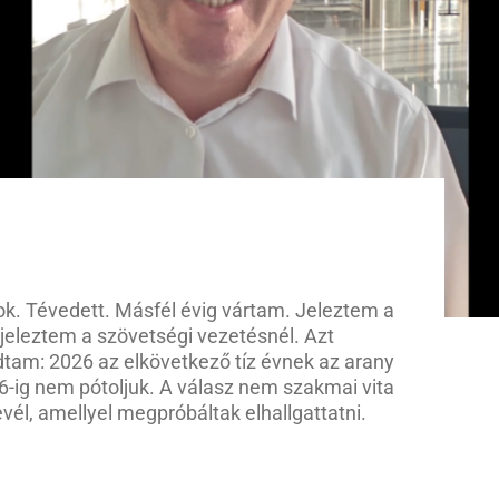
gatok. Tévedett. Másfél évig vártam. Jeleztem a
 jeleztem a szövetségi vezetésnél. Azt
tam: 2026 az elkövetkező tíz évnek az arany
6-ig nem pótoljuk. A válasz nem szakmai vita
vél, amellyel megpróbáltak elhallgattatni.