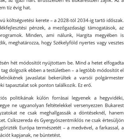
ak, az igazi harc Brüsszelben és Bukarestben zajlik. Az a
 tíz évig hat.
ú költségvetési kerete – a 2028-tól 2034-ig tartó időszak.
dékfejlesztési pénzek, a mezőgazdasági támogatások, az
i programok. Minden, ami nálunk, Hargita megyében is
dik, meghatározza, hogy Székelyföld nyertes vagy vesztes
lésén hét módosítót nyújtottam be. Mind a hetet elfogadta
 tag dolgozik ebben a testületben – a legtöbb módosítót el
lnökének javaslatai bekerültek a varsói polgármester
éki tapasztalat sok ponton találkozik. Ez erő.
s politikának külön forrásai legyenek a hegyvidéki,
egye ne ugyanolyan feltételekkel versenyezzen Bukarest
nyzatokat ne csak meghallgassák a döntéseknél, hanem
t. Csíkszereda és Gyergyószentmiklós ne csak értesüljön
gőrizték Európa természetét – a medvével, a farkassal, a
ációt kapjanak, ne büntetést.