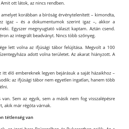
. Amit ott látok, az nincs rendben.
, amelyet korábban a bíróság érvénytelenített – kimondta,
z igaz – és a dokumentumok szerint igaz –, akkor a
m neki. Egyszer megnyugtató választ kaptam. Aztán csend.
éron az integrált beadványt. Nincs több szőnyeg.
e lett volna az ifjúsági tábor felújítása. Megvolt a 100
Szentegyháza adott volna területet. Az akarat hiányzott. A
 itt élő embereknek legyen bejárásuk a saját házaikhoz –
sodik: az ifjúsági tábor nem egyetlen ingatlan, hanem több
lni.
is van. Sem az egyik, sem a másik nem fog visszalépésre
t, akik már régóta várnak.
on tétlenség van