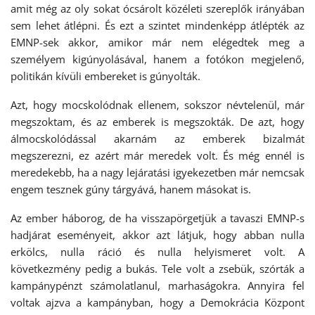
amit még az oly sokat ócsárolt közéleti szereplők irányában
sem lehet átlépni. És ezt a szintet mindenképp átlépték az
EMNP-sek akkor, amikor már nem elégedtek meg a
személyem kigúnyolásával, hanem a fotókon megjelenő,
politikán kívüli embereket is gúnyolták.
Azt, hogy mocskolódnak ellenem, sokszor névtelenül, már
megszoktam, és az emberek is megszokták. De azt, hogy
álmocskolódással akarnám az emberek bizalmát
megszerezni, ez azért már meredek volt. És még ennél is
meredekebb, ha a nagy lejáratási igyekezetben már nemcsak
engem tesznek gúny tárgyává, hanem másokat is.
Az ember háborog, de ha visszapörgetjük a tavaszi EMNP-s
hadjárat eseményeit, akkor azt látjuk, hogy abban nulla
erkölcs, nulla ráció és nulla helyismeret volt. A
következmény pedig a bukás. Tele volt a zsebük, szórták a
kampánypénzt számolatlanul, marhaságokra. Annyira fel
voltak ajzva a kampányban, hogy a Demokrácia Központ