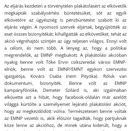
Az eljárás kezdetén a törvénytelen plakátolásért az elkövetők
megkapták szabálysértési büntetésüket, sőt az egyik
elkövetőre az ügyészség is pénzbüntetést szabott ki az
eljárás végén. A nyomozó szervek eljártak, begyűjtötték az
eset összes bizonyítékát, kihallgatták az elkövetőket, tehát az
akció végrehajtói szintjén az ügy teljesen világos. Ennyi volt
a célom, és nem több. A lényeg az, hogy a politikai
megrendelők, az EMNP megbukott. A plakátolási akcióban
nyakig benne volt Tőke Ervin csíkszeredai városi EMNP-
elnök, benne volt az EMNP/EMNT egykori szervezési
igazgatója, Kovács Csaba (nem Pityóka). Róluk van
dokumentum, bizonyíték. Benne volt az EMNP
kampányfőnöke, Demeter Szilárd is, aki izgalmában
elkövette azt a hibát, hogy facebook-oldalán már azelőtt
világgá kürtölte a személyemet lejárató plakátolási akciót,
hogy az megkezdődött volna. Természetesen benne voltak
az EMNP vezetői is, akik először tagadták, hogy pártjuknak
köze lenne az akcióhoz, de minek utána kiderült, hogy a