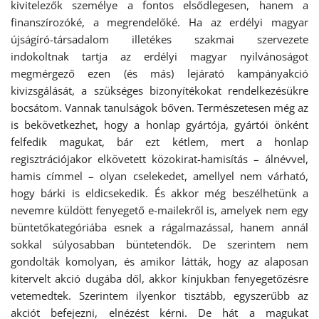
kivitelezők személye a fontos elsődlegesen, hanem a
finanszírozóké, a megrendelőké. Ha az erdélyi magyar
újságíró-társadalom illetékes szakmai szervezete
indokoltnak tartja az erdélyi magyar nyilvánoságot
megmérgező ezen (és más) lejárató kampányakció
kivizsgálását, a szükséges bizonyítékokat rendelkezésükre
bocsátom. Vannak tanulságok bőven. Természetesen még az
is bekövetkezhet, hogy a honlap gyártója, gyártói önként
felfedik magukat, bár ezt kétlem, mert a honlap
regisztrációjakor elkövetett közokirat-hamisítás – álnévvel,
hamis címmel – olyan cselekedet, amellyel nem várható,
hogy bárki is eldicsekedik. És akkor még beszélhetünk a
nevemre küldött fenyegető e-mailekről is, amelyek nem egy
büntetőkategóriába esnek a rágalmazással, hanem annál
sokkal súlyosabban büntetendők. De szerintem nem
gondolták komolyan, és amikor látták, hogy az alaposan
kitervelt akció dugába dől, akkor kínjukban fenyegetőzésre
vetemedtek. Szerintem ilyenkor tisztább, egyszerűbb az
akciót befejezni, elnézést kérni. De hát a magukat