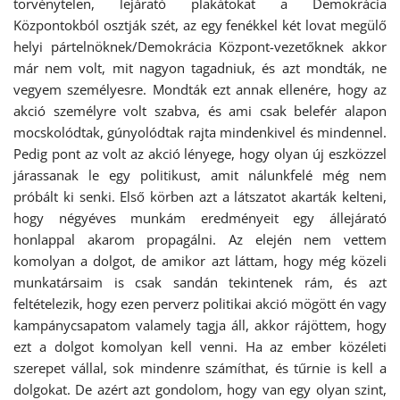
törvénytelen, lejárató plakátokat a Demokrácia
Központokból osztják szét, az egy fenékkel két lovat megülő
helyi pártelnöknek/Demokrácia Központ-vezetőknek akkor
már nem volt, mit nagyon tagadniuk, és azt mondták, ne
vegyem személyesre. Mondták ezt annak ellenére, hogy az
akció személyre volt szabva, és ami csak belefér alapon
mocskolódtak, gúnyolódtak rajta mindenkivel és mindennel.
Pedig pont az volt az akció lényege, hogy olyan új eszközzel
járassanak le egy politikust, amit nálunkfelé még nem
próbált ki senki. Első körben azt a látszatot akarták kelteni,
hogy négyéves munkám eredményeit egy állejárató
honlappal akarom propagálni. Az elején nem vettem
komolyan a dolgot, de amikor azt láttam, hogy még közeli
munkatársaim is csak sandán tekintenek rám, és azt
feltételezik, hogy ezen perverz politikai akció mögött én vagy
kampánycsapatom valamely tagja áll, akkor rájöttem, hogy
ezt a dolgot komolyan kell venni. Ha az ember közéleti
szerepet vállal, sok mindenre számíthat, és tűrnie is kell a
dolgokat. De azért azt gondolom, hogy van egy olyan szint,