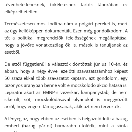
tévedhetetleneknek, tökéletesnek tartók táborában ez
elképzelhetetlen.
Természetesen most indíthatnám a polgári pereket is, mert
az ügy kellőképpen dokumentált. Ezen még gondolkodom. A
tét a politikai megrendelők felelősségének megállapítása,
hogy a jövőre vonatkozólag ők is, mások is tanuljanak az
esetből.
De ettől függetlenül a választók döntöttek június 10-én, és
abban, hogy a négy évvel ezelőtti szavazatszámhoz képest
50 százalékkal több szavazatot kaptam, azt gondolom, egy
bizonyos arányban benne volt e mocskolódó akció hatása is.
Lejáratni akart az EMNP-s vezérkar, kampánystáb, de nem
sikerült, sőt, mocskolódásával olyanokat is meggyőzött
arról, hogy engem támogassanak, akik azt nem tervezték.
A lényeg az, hogy ebben az esetben is beigazolódott: a hazug
embert (hazug pártot) hamarabb utolérik, mint a sánta