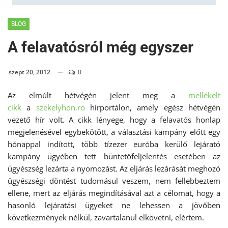
BLOG
A felavatósról még egyszer
szept 20, 2012
0
Az elmúlt hétvégén jelent meg a
mellékelt
cikk
a
szekelyhon.ro
hírportálon, amely egész hétvégén
vezető hír volt. A cikk lényege, hogy a felavatós honlap
megjelenésével egybekötött, a választási kampány előtt egy
hónappal indított, több tízezer euróba kerülő lejárató
kampány ügyében tett büntetőfeljelentés esetében az
ügyészség lezárta a nyomozást. Az eljárás lezárását meghozó
ügyészségi döntést tudomásul veszem, nem fellebbeztem
ellene, mert az eljárás megindításával azt a célomat, hogy a
hasonló lejáratási ügyeket ne lehessen a jövőben
következmények nélkül, zavartalanul elkövetni, elértem.