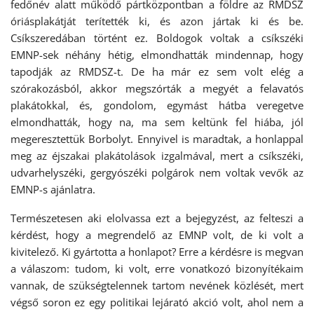
fedőnév alatt működő pártközpontban a földre az RMDSZ
óriásplakátját terítették ki, és azon jártak ki és be.
Csíkszeredában történt ez. Boldogok voltak a csíkszéki
EMNP-sek néhány hétig, elmondhatták mindennap, hogy
tapodják az RMDSZ-t. De ha már ez sem volt elég a
szórakozásból, akkor megszórták a megyét a felavatós
plakátokkal, és, gondolom, egymást hátba veregetve
elmondhatták, hogy na, ma sem keltünk fel hiába, jól
megeresztettük Borbolyt. Ennyivel is maradtak, a honlappal
meg az éjszakai plakátolások izgalmával, mert a csíkszéki,
udvarhelyszéki, gergyószéki polgárok nem voltak vevők az
EMNP-s ajánlatra.
Természetesen aki elolvassa ezt a bejegyzést, az felteszi a
kérdést, hogy a megrendelő az EMNP volt, de ki volt a
kivitelező. Ki gyártotta a honlapot? Erre a kérdésre is megvan
a válaszom: tudom, ki volt, erre vonatkozó bizonyítékaim
vannak, de szükségtelennek tartom nevének közlését, mert
végső soron ez egy politikai lejárató akció volt, ahol nem a