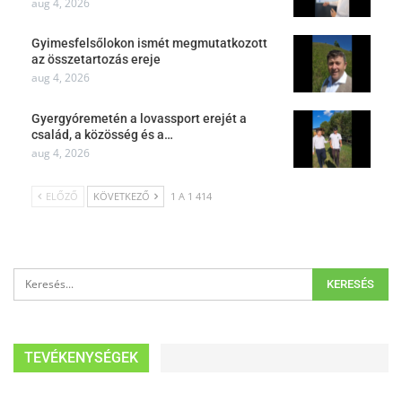
aug 4, 2026
Gyimesfelsőlokon ismét megmutatkozott
az összetartozás ereje
aug 4, 2026
Gyergyóremetén a lovassport erejét a
család, a közösség és a…
aug 4, 2026
ELŐZŐ
KÖVETKEZŐ
1 A 1 414
TEVÉKENYSÉGEK