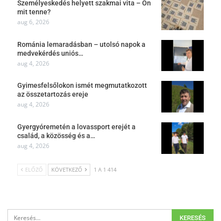
Személyeskedés helyett szakmai vita – Ön
mit tenne?
aug 6, 2026
Románia lemaradásban – utolsó napok a
medvekérdés uniós…
aug 4, 2026
Gyimesfelsőlokon ismét megmutatkozott
az összetartozás ereje
aug 4, 2026
Gyergyóremetén a lovassport erejét a
család, a közösség és a…
aug 4, 2026
ELŐZŐ
KÖVETKEZŐ
1 A 1 414