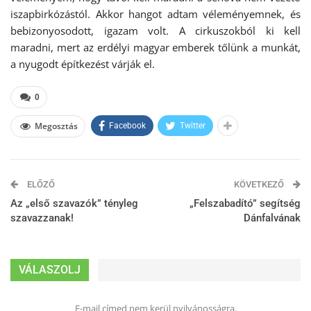
iszapbirkózástól. Akkor hangot adtam véleményemnek, és
bebizonyosodott, igazam volt. A cirkuszokból ki kell
maradni, mert az erdélyi magyar emberek tőlünk a munkát,
a nyugodt építkezést várják el.
0
Megosztás
Facebook
Twitter
ELŐZŐ
KÖVETKEZŐ
Az „első szavazók” tényleg
„Felszabadító” segítség
szavazzanak!
Dánfalvának
VÁLASZOLJ
E-mail címed nem kerül nyilvánosságra.