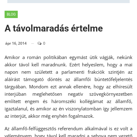
BLOG
A távolmaradás értelme
ápr 16, 2014
0
Amikor a román politikában egymást ütik vágják, nekünk
akkor távol kell maradnunk. Ezért helyeslem, hogy a mai
napon nem született a parlamenti frakciók szintjén az
aláírást támogató döntés az államfői büntetőfeljelentés
tárgyában. Mondom ezt annak ellenére, hogy az elhíresült
interjúban meglehetősen negatív szövegkörnyezetben
említett engem és háromszéki kollégámat az államfő,
igaztalanul, és amikor az én viszonylatomban így jellemzem
az interjút, akkor még enyhén fogalmazok.
Az államfő-felfüggesztős referendum alkalmával is ez volt a
véleményem, hogy távol kell maradni a sehova nem vezető