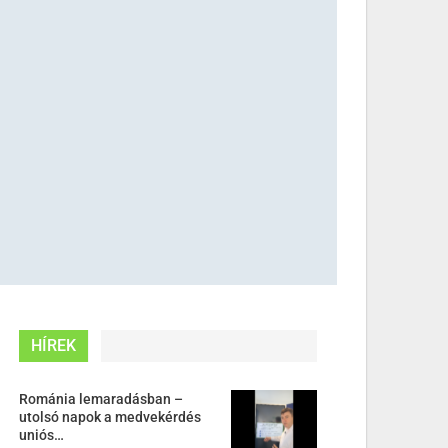
HÍREK
Románia lemaradásban –
utolsó napok a medvekérdés
uniós…