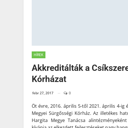
HÍREK
Akkreditálták a Csíksze
Kórházat
febr 27, 2017
0
Öt évre, 2016. április 5-től 2021. április 4-
Megyei Sürgősségi Kórház. Az illetékes hat
Hargita Megye Tanácsa alintézményekén
kívánja az elkezdett fejlesztéseket nagy han