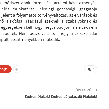
s módszertanok formai és tartalmi követelményét.
lelős munkatársa, jelenlegi gazdasági igazgatója
 jelent a folyamatos törvényváltozás, az elvárások és
nő alakítása, ráadásul ezeknek a szabályoknak és
 egységekben kell hogy megvalósuljon, amelyek nem
 épültek. Nem beszélve arról, hogy a csíkszeredai
 épült létesítményekben működik.
oogle+
0
KÖVETKEZŐ
Kedves Diákok! Kedves pályakezdő Fiatalok!