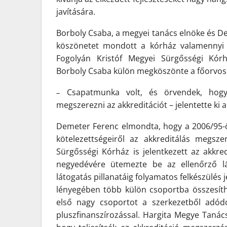
javítására.
Borboly Csaba, a megyei tanács elnöke és D
köszönetet mondott a kórház valamennyi a
Fogolyán Kristóf Megyei Sürgősségi Kórh
Borboly Csaba külön megköszönte a főorvoso
Csapatmunka volt, és
örvendek, ho
–
megszerezni az akkreditációt
– jelentette ki
Demeter Ferenc
elmondta, hogy a 2006/95-ö
kötelezettségeiről az akkreditálás megsze
Sürgősségi Kórház is jelentkezett az akkre
negyedévére ütemezte be az ellenőrző lá
látogatás pillanatáig folyamatos felkészülés
lényegében több külön csoportba összesíth
első nagy csoportot a szerkezetből adód
pluszfinanszírozással. Hargita Megye Tanács