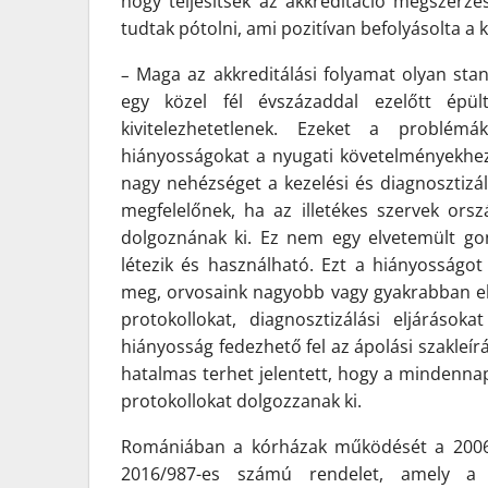
hogy teljesítsék az akkreditáció megszerzé
tudtak pótolni, ami pozitívan befolyásolta a 
Maga az akkreditálási folyamat olyan stan
–
egy közel fél évszázaddal ezelőtt épül
kivitelezhetetlenek. Ezeket a problém
hiányosságokat a nyugati követelményekhez i
nagy nehézséget a kezelési és diagnosztizál
megfelelőnek, ha az illetékes szervek orsz
dolgoznának ki. Ez nem egy elvetemült gon
létezik és használható. Ezt a hiányosságot
meg, orvosaink nagyobb vagy gyakrabban elő
protokollokat, diagnosztizálási eljárások
hiányosság fedezhető fel az ápolási szakleír
hatalmas terhet jelentett, hogy a mindenna
protokollokat dolgozzanak ki.
Romániában a kórházak működését a 2006/9
2016/987-es számú rendelet, amely a k