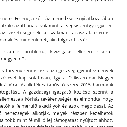
emeter Ferenc, a kórház menedzsere nyilatkozatában
lkalmazottjának, valamint a sepsiszentgyörgyi Dr.
áz vezetőségének a szakmai tapasztalatcseréért.
knak és mindenkinek, aki dolgozott ezért.
gy
számos probléma, kivizsgálás ellenére sikerült
 a megyeelnök.
s törvény rendelkezik az egészségügyi intézmények
rzésével kapcsolatosan, így a Csíkszeredai Megyei
ditációra.
Az illetékes tanúsító szerv 2015 harmadik
togatást. A gazdasági igazgató közlése szerint a
 jellemezte a kórház tevékenységét, és elmondta, hogy
etők a felmerülő akadályok és azok megoldásai. Az
ó nehézségek alkotják, melyek részben kezelhetők
a több mint félmillió lej támogatást nyújtott ahhoz,