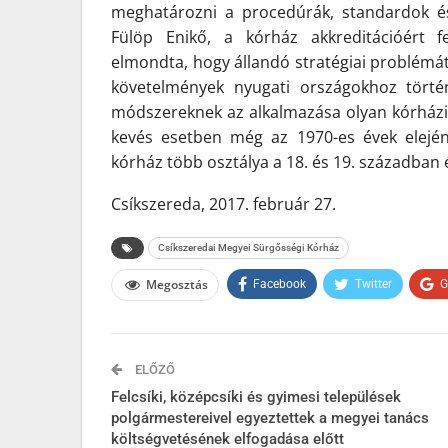
meghatározni a procedúrák, standardok é
Fülöp Enikő, a kórház akkreditációért fe
elmondta, hogy állandó stratégiai problémát
követelmények nyugati országokhoz törté
módszereknek az alkalmazása olyan kórházi
kevés esetben még az 1970-es évek elején
kórház több osztálya a 18. és 19. században
Csíkszereda, 2017. február 27.
Csíkszeredai Megyei Sürgősségi Kórház
Megosztás
Facebook
Twitter
G
ELŐZŐ
Felcsíki, középcsíki és gyimesi települések
polgármestereivel egyeztettek a megyei tanács
költségvetésének elfogadása előtt