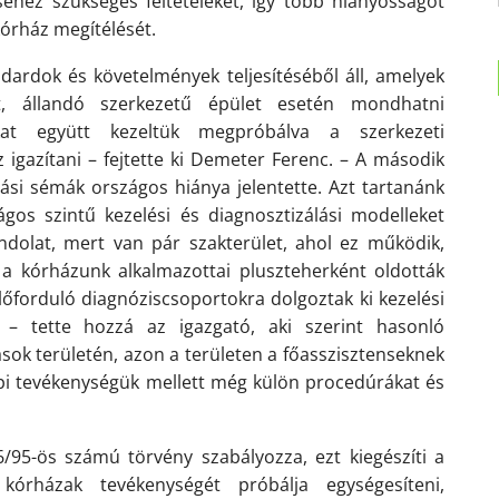
séhez szükséges feltételeket, így több hiányosságot
kórház megítélését.
dardok és követelmények teljesítéséből áll, amelyek
t, állandó szerkezetű épület esetén mondhatni
ákat együtt kezeltük megpróbálva a szerkezeti
gazítani – fejtette ki
Demeter Ferenc
. – A második
ási sémák országos hiánya jelentette. Azt tartanánk
ágos szintű kezelési és diagnosztizálási modelleket
dolat, mert van pár szakterület, ahol ez működik,
 a kórházunk alkalmazottai pluszteherként oldották
forduló diagnóziscsoportokra dolgoztak ki kezelési
at – tette hozzá a
z
igazgató, aki szerint hasonló
ások területén, azon a területen a főasszisztenseknek
pi tevékenységük mellett még külön procedúrákat és
5-ös számú törvény szabályozza, ezt kiegészíti a
órházak tevékenységét próbálja egységesíteni,