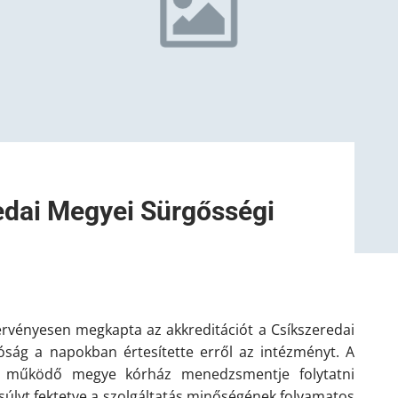
redai Megyei Sürgősségi
ig érvényesen megkapta az akkreditációt a Csíkszeredai
óság a napokban értesítette erről az intézményt. A
t működő megye kórház menedzsmentje folytatni
gsúlyt fektetve a szolgáltatás minőségének folyamatos