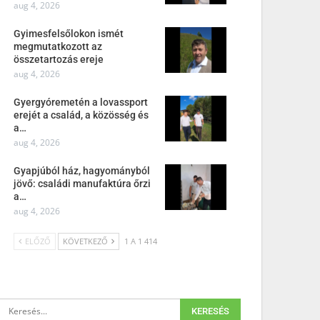
aug 4, 2026
Gyimesfelsőlokon ismét
megmutatkozott az
összetartozás ereje
aug 4, 2026
Gyergyóremetén a lovassport
erejét a család, a közösség és
a…
aug 4, 2026
Gyapjúból ház, hagyományból
jövő: családi manufaktúra őrzi
a…
aug 4, 2026
ELŐZŐ
KÖVETKEZŐ
1 A 1 414