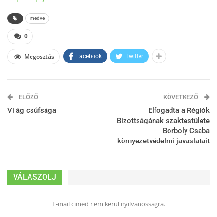
medve
0
Megosztás
Facebook
Twitter
ELŐZŐ
KÖVETKEZŐ
Világ csúfsága
Elfogadta a Régiók
Bizottságának szaktestülete
Borboly Csaba
környezetvédelmi javaslatait
VÁLASZOLJ
E-mail címed nem kerül nyilvánosságra.