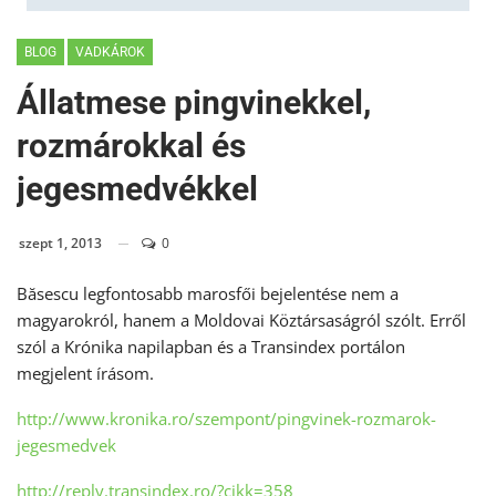
BLOG
VADKÁROK
Állatmese pingvinekkel,
rozmárokkal és
jegesmedvékkel
szept 1, 2013
0
Băsescu legfontosabb marosfői bejelentése nem a
magyarokról, hanem a Moldovai Köztársaságról szólt. Erről
szól a Krónika napilapban és a Transindex portálon
megjelent írásom.
http://www.kronika.ro/
szempont/pingvinek-rozmarok-
jegesmedvek
http://reply.transindex.ro/?
cikk=358