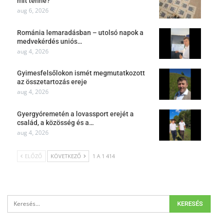
mit tenne?
aug 6, 2026
Románia lemaradásban – utolsó napok a
medvekérdés uniós…
aug 4, 2026
Gyimesfelsőlokon ismét megmutatkozott
az összetartozás ereje
aug 4, 2026
Gyergyóremetén a lovassport erejét a
család, a közösség és a…
aug 4, 2026
ELŐZŐ
KÖVETKEZŐ
1 A 1 414