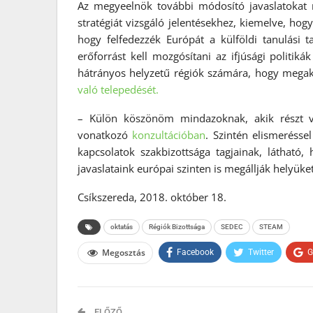
Az megyeelnök további módosító javaslatokat 
stratégiát vizsgáló jelentésekhez, kiemelve, hog
hogy felfedezzék Európát a külföldi tanulási
erőforrást kell mozgósítani az ifjúsági politiká
hátrányos helyzetű régiók számára, hogy mega
való telepedését.
– Külön köszönöm mindazoknak, akik részt ve
vonatkozó
konzultációban
. Szintén elismeréss
kapcsolatok szakbizottsága tagjainak, látható,
javaslataink európai szinten is megállják helyüke
Csíkszereda, 2018. október 18.
oktatás
Régiók Bizottsága
SEDEC
STEAM
Megosztás
Facebook
Twitter
G
ELŐZŐ