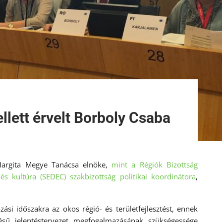
llett érvelt Borboly Csaba
Hargita Megye Tanácsa elnöke,
mint a Régiók Bizottság
s és kultúra (SEDEC) szakbizottság politikai koordinátora
,
si időszakra az okos régió- és területfejlesztést, ennek
ű jelentéstervezet megfogalmazásának szükségessége