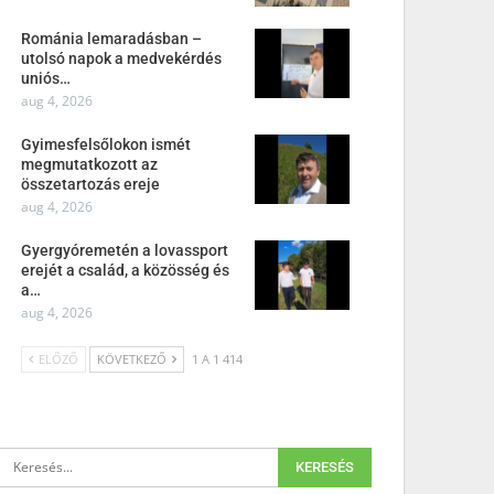
Románia lemaradásban –
utolsó napok a medvekérdés
uniós…
aug 4, 2026
Gyimesfelsőlokon ismét
megmutatkozott az
összetartozás ereje
aug 4, 2026
Gyergyóremetén a lovassport
erejét a család, a közösség és
a…
aug 4, 2026
ELŐZŐ
KÖVETKEZŐ
1 A 1 414