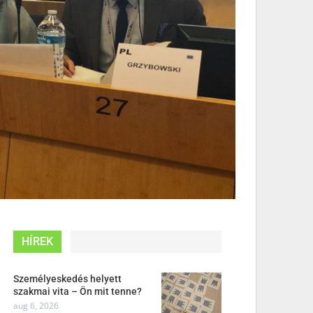
HÍREK
Személyeskedés helyett
szakmai vita – Ön mit tenne?
aug 6, 2026