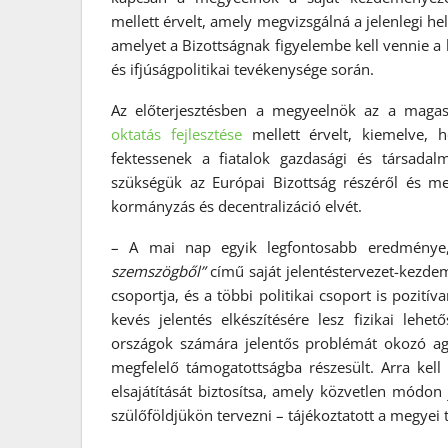
mellett érvelt, amely megvizsgálná a jelenlegi he
amelyet a Bizottságnak figyelembe kell vennie a 
és ifjúságpolitikai tevékenysége során.
Az előterjesztésben a megyeelnök az a magas
oktatás fejlesztése
mellett érvelt, kiemelve, 
fektessenek a fiatalok gazdasági és társadal
szükségük az Európai Bizottság részéről és me
kormányzás és decentralizáció elvét.
– A mai nap egyik legfontosabb eredmény
szemszögből”
című saját jelentéstervezet-kezde
csoportja, és a többi politikai csoport is pozití
kevés jelentés elkészítésére lesz fizikai lehe
országok számára jelentős problémát okozó agy
megfelelő támogatottságba részesült. Arra kell
elsajátítását biztosítsa, amely közvetlen módon
szülőföldjükön tervezni – tájékoztatott a megyei 