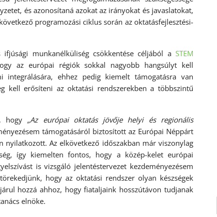
lyzetet, és azonosítaná azokat az irányokat és javaslatokat,
következő programozási ciklus során az oktatásfejlesztési-
 ifjúsági munkanélküliség csökkentése céljából a
STEM
hogy az európai régiók sokkal nagyobb hangsúlyt kell
mi integrálására, ehhez pedig kiemelt támogatásra van
g kell erősíteni az oktatási rendszerekben a többszintű
e, hogy
„Az európai oktatás jövője helyi és regionális
ményezésem támogatásáról biztosított az Európai Néppárt
van nyilatkozott. Az elkövetkező időszakban már viszonylag
tőség, így kiemelten fontos, hogy a közép-kelet európai
elszívást is vizsgáló jelentéstervezet kezdeményezésem
 törekedjünk, hogy az oktatási rendszer olyan készségek
 járul hozzá ahhoz, hogy fiataljaink hosszútávon tudjanak
tanács elnöke.