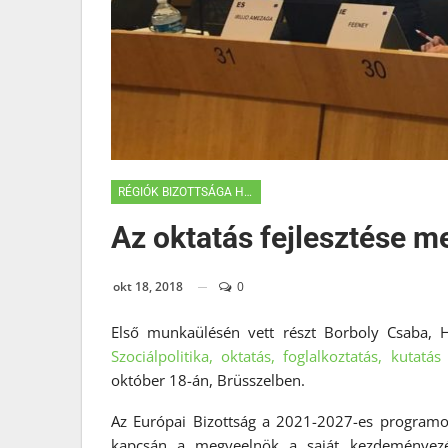
RÉGIÓK BIZOTTSÁGA HÍREK
Az oktatás fejlesztése me
okt 18, 2018
0
Első munkaülésén vett részt Borboly Csaba, 
Szociálpolitika, oktatás, foglalkoztatás, kutatá
október 18-án, Brüsszelben.
Az Európai Bizottság a 2021-2027-es programozá
kapcsán a megyeelnök a saját kezdeményezés