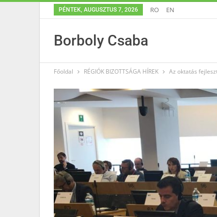
RO
EN
PÉNTEK, AUGUSZTUS 7, 2026
Borboly Csaba
Főoldal
RÉGIÓK BIZOTTSÁGA HÍREK
Az oktatás fejles