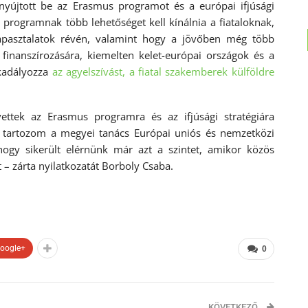
nyújtott be az Erasmus programot és a európai ifjúsági
y programnak több lehetőséget kell kínálnia a fiataloknak,
 tapasztalatok révén, valamint hogy a jövőben még több
k finanszírozására, kiemelten kelet-európai országok és a
kadályozza
az agyelszívást, a fiatal szakemberek külföldre
ttek az Erasmus programra és az ifjúsági stratégiára
el tartozom a megyei tanács Európai uniós és nemzetközi
 hogy sikerült elérnünk már azt a szintet, amikor közös
t – zárta nyilatkozatát Borboly Csaba.
oogle+
0
KÖVETKEZŐ