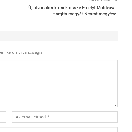
Új útvonalon kötnék össze Erdélyt Moldvával,
Hargita megyét Neamț megyével
nem kerül nyilvánosságra.