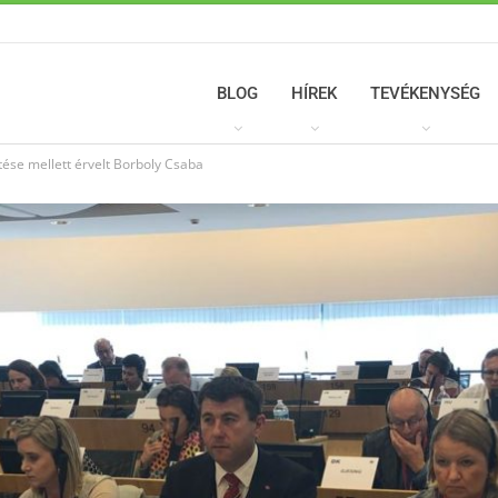
BLOG
HÍREK
TEVÉKENYSÉG
ztése mellett érvelt Borboly Csaba