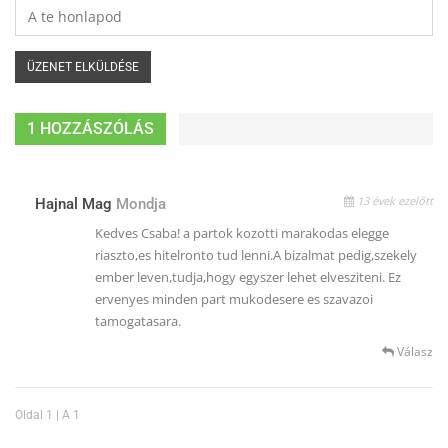
1 HOZZÁSZÓLÁS
13 évek ezelőtt
Hajnal Mag
Mondja
Kedves Csaba! a partok kozotti marakodas elegge
riaszto,es hitelronto tud lenni.A bizalmat pedig,szekely
ember leven,tudja,hogy egyszer lehet elvesziteni. Ez
ervenyes minden part mukodesere es szavazoi
tamogatasara.
Válasz
Oldal 1 | A 1