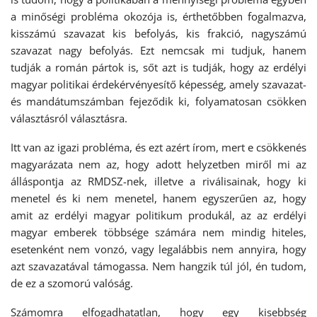
a minőségi probléma okozója is, érthetőbben fogalmazva,
kisszámú szavazat kis befolyás, kis frakció, nagyszámú
szavazat nagy befolyás. Ezt nemcsak mi tudjuk, hanem
tudják a román pártok is, sőt azt is tudják, hogy az erdélyi
magyar politikai érdekérvényesítő képesség, amely szavazat-
és mandátumszámban fejeződik ki, folyamatosan csökken
választásról választásra.
Itt van az igazi probléma, és ezt azért írom, mert e csökkenés
magyarázata nem az, hogy adott helyzetben miről mi az
álláspontja az RMDSZ-nek, illetve a riválisainak, hogy ki
menetel és ki nem menetel, hanem egyszerűen az, hogy
amit az erdélyi magyar politikum produkál, az az erdélyi
magyar emberek többsége számára nem mindig hiteles,
esetenként nem vonzó, vagy legalábbis nem annyira, hogy
azt szavazatával támogassa. Nem hangzik túl jól, én tudom,
de ez a szomorú valóság.
Számomra elfogadhatatlan, hogy egy kisebbség