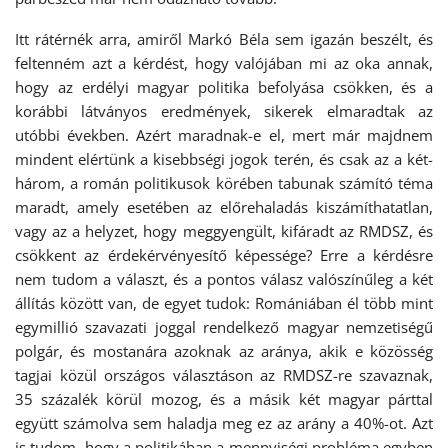
Itt rátérnék arra, amiről Markó Béla sem igazán beszélt, és
feltenném azt a kérdést, hogy valójában mi az oka annak,
hogy az erdélyi magyar politika befolyása csökken, és a
korábbi látványos eredmények, sikerek elmaradtak az
utóbbi években. Azért maradnak-e el, mert már majdnem
mindent elértünk a kisebbségi jogok terén, és csak az a két-
három, a román politikusok körében tabunak számító téma
maradt, amely esetében az előrehaladás kiszámíthatatlan,
vagy az a helyzet, hogy meggyengült, kifáradt az RMDSZ, és
csökkent az érdekérvényesítő képessége? Erre a kérdésre
nem tudom a választ, és a pontos válasz valószínűleg a két
állítás között van, de egyet tudok: Romániában él több mint
egymillió szavazati joggal rendelkező magyar nemzetiségű
polgár, és mostanára azoknak az aránya, akik e közösség
tagjai közül országos választáson az RMDSZ-re szavaznak,
35 százalék körül mozog, és a másik két magyar párttal
együtt számolva sem haladja meg ez az arány a 40%-ot. Azt
is tudom, hogy a politikában a mennyiségi probléma egyben