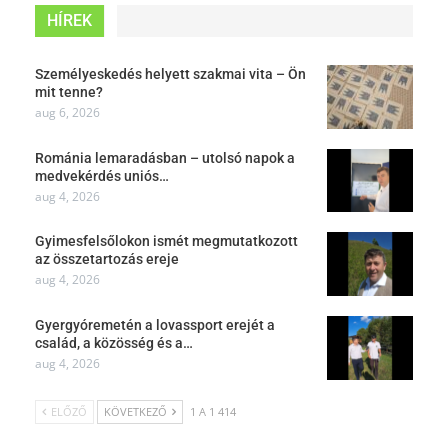
HÍREK
Személyeskedés helyett szakmai vita – Ön
mit tenne?
aug 6, 2026
Románia lemaradásban – utolsó napok a
medvekérdés uniós…
aug 4, 2026
Gyimesfelsőlokon ismét megmutatkozott
az összetartozás ereje
aug 4, 2026
Gyergyóremetén a lovassport erejét a
család, a közösség és a…
aug 4, 2026
ELŐZŐ
KÖVETKEZŐ
1 A 1 414