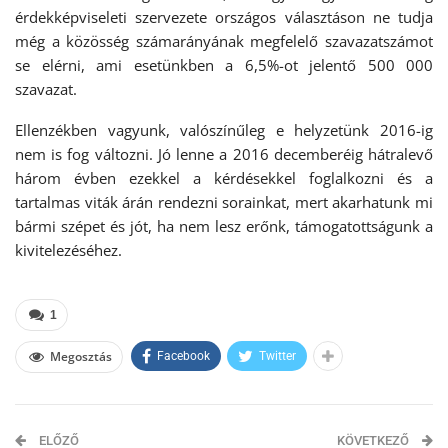
érdekképviseleti szervezete országos választáson ne tudja
még a közösség számarányának megfelelő szavazatszámot
se elérni, ami esetünkben a 6,5%-ot jelentő 500 000
szavazat.
Ellenzékben vagyunk, valószínűleg e helyzetünk 2016-ig
nem is fog változni. Jó lenne a 2016 decemberéig hátralevő
három évben ezekkel a kérdésekkel foglalkozni és a
tartalmas viták árán rendezni sorainkat, mert akarhatunk mi
bármi szépet és jót, ha nem lesz erőnk, támogatottságunk a
kivitelezéséhez.
1
Megosztás
Facebook
Twitter
ELŐZŐ
KÖVETKEZŐ