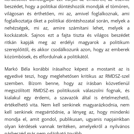
beszédet, hogy a politikai döntéshozók mondják el tömören,
világosan és érthetően, mi az, amivel foglalkoznak, ami
foglalkoztatja őket a politikai döntéshozatal során, melyek a
nehézségek, mi az, amire számítani lehet, melyek a
kockázatok. Sajnos ezt a fajta tiszta és világos beszédet
ritkán kapják meg az erdélyi magyarok a politikum
szereplőitől, és akkor csodálkozunk azon, hogy az emberek
közömbösek, és elfordulnak a politikától.
Markó Béla korábbi írásaihoz képest a mostanit az is
egyedivé teszi, hogy meglehetősen kritikus az RMDSZ-szel
szemben. Bízom benne, hogy az írásban közvetlenül
megszólított RMDSZ-es politikusok válaszolni fognak, és
kialakul egy érdemi, a szavazók által is értelmezhető,
értékelhető vita. Nem kell senkinek magyarázkodnia, nem
kell senkinek megsértődnie, a lényeg az, hogy mindenki
mondja el, amit gondol, publikusan, ugyanis napjainkban
olyan kérdések vannak terítéken, amelyekről a nyilvános
párbeszéd már nem odázható tovább.