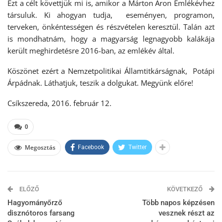
Ezt a célt követtjük mi is, amikor a Márton Áron Emlékévhez
társuluk. Ki ahogyan tudja, eseményen, programon,
terveken, önkéntességen és részvételen keresztül. Talán azt
is mondhatnám, hogy a magyarság legnagyobb kalákája
került meghirdetésre 2016-ban, az emlékév által.
Köszönet ezért a Nemzetpolitikai Államtitkárságnak, Potápi
Árpádnak. Láthatjuk, teszik a dolgukat. Megyünk előre!
Csíkszereda, 2016. február 12.
0
Megosztás
Facebook
Twitter
ELŐZŐ
KÖVETKEZŐ
Hagyományőrző
Több napos képzésen
disznótoros farsang
vesznek részt az