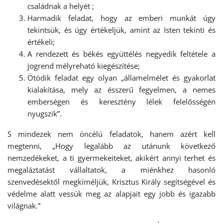
családnak a helyét ;
Harmadik feladat, hogy az emberi munkát úgy
tekintsük, és úgy értékeljük, amint az Isten tekinti és
értékeli;
A rendezett és békés együttélés negyedik feltétele a
jogrend mélyreható kiegészítése;
Ötödik feladat egy olyan „államelmélet és gyakorlat
kialakítása, mely az ésszerű fegyelmen, a nemes
emberségen és keresztény lélek felelősségén
nyugszik”.
S mindezek nem öncélú feladatok, hanem azért kell
megtenni, „Hogy legalább az utánunk következő
nemzedékeket, a ti gyermekeiteket, akikért annyi terhet és
megaláztatást vállaltatok, a miénkhez hasonló
szenvedésektől megkíméljük, Krisztus Király segítségével és
védelme alatt vessük meg az alapjait egy jobb és igazabb
világnak.”