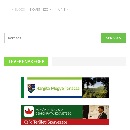
ELŐZŐ
KÖVETKEZŐ
1 A 1 414
TEVÉKENYSÉGEK