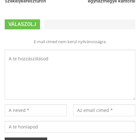
Székelykeresztúron
egyházmegye kántorai
VÁLASZOLJ
E-mail címed nem kerül nyilvánosságra.