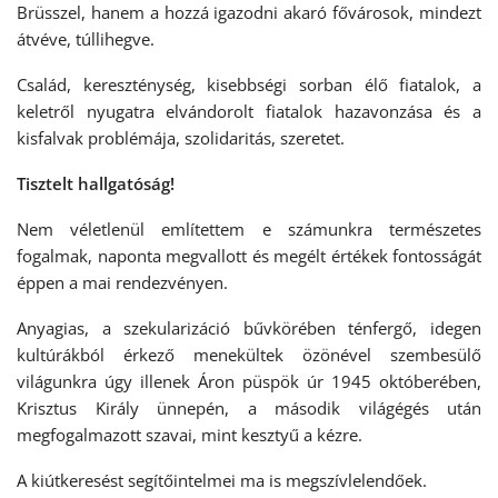
Brüsszel, hanem a hozzá igazodni akaró fővárosok, mindezt
átvéve, túllihegve.
Család, kereszténység, kisebbségi sorban élő fiatalok, a
keletről nyugatra elvándorolt fiatalok hazavonzása és a
kisfalvak problémája, szolidaritás, szeretet.
Tisztelt hallgatóság!
Nem véletlenül említettem e számunkra természetes
fogalmak, naponta megvallott és megélt értékek fontosságát
éppen a mai rendezvényen.
Anyagias, a szekularizáció bűvkörében ténfergő, idegen
kultúrákból érkező menekültek özönével szembesülő
világunkra úgy illenek Áron püspök úr 1945 októberében,
Krisztus Király ünnepén, a második világégés után
megfogalmazott szavai, mint kesztyű a kézre.
A kiútkeresést segítőintelmei ma is megszívlelendőek.