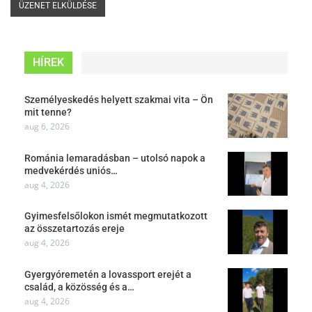
HÍREK
Személyeskedés helyett szakmai vita – Ön
mit tenne?
aug 6, 2026
Románia lemaradásban – utolsó napok a
medvekérdés uniós…
aug 4, 2026
Gyimesfelsőlokon ismét megmutatkozott
az összetartozás ereje
aug 4, 2026
Gyergyóremetén a lovassport erejét a
család, a közösség és a…
aug 4, 2026