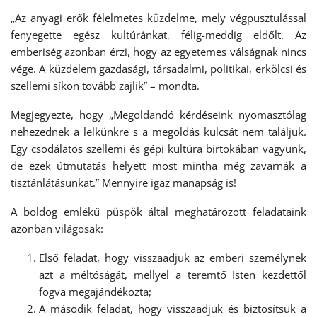
„Az anyagi erők félelmetes küzdelme, mely végpusztulással
fenyegette egész kultúránkat, félig-meddig eldőlt. Az
emberiség azonban érzi, hogy az egyetemes válságnak nincs
vége. A küzdelem gazdasági, társadalmi, politikai, erkölcsi és
szellemi síkon tovább zajlik” – mondta.
Megjegyezte, hogy „Megoldandó kérdéseink nyomasztólag
nehezednek a lelkünkre s a megoldás kulcsát nem találjuk.
Egy csodálatos szellemi és gépi kultúra birtokában vagyunk,
de ezek útmutatás helyett most mintha még zavarnák a
tisztánlátásunkat.” Mennyire igaz manapság is!
A boldog emlékű püspök által meghatározott feladataink
azonban világosak:
Első feladat, hogy visszaadjuk az emberi személynek
azt a méltóságát, mellyel a teremtő Isten kezdettől
fogva megajándékozta;
A második feladat, hogy visszaadjuk és biztosítsuk a