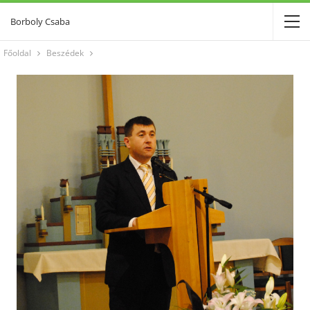
Borboly Csaba
Főoldal
Beszédek