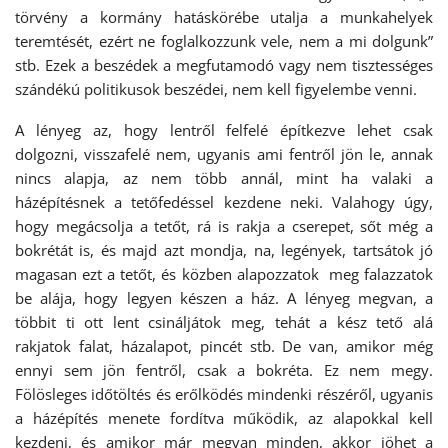
törvény a kormány hatáskörébe utalja a munkahelyek
teremtését, ezért ne foglalkozzunk vele, nem a mi dolgunk”
stb. Ezek a beszédek a megfutamodó vagy nem tisztességes
szándékú politikusok beszédei, nem kell figyelembe venni.
A lényeg az, hogy lentről felfelé építkezve lehet csak
dolgozni, visszafelé nem, ugyanis ami fentről jön le, annak
nincs alapja, az nem több annál, mint ha valaki a
házépítésnek a tetőfedéssel kezdene neki. Valahogy úgy,
hogy megácsolja a tetőt, rá is rakja a cserepet, sőt még a
bokrétát is, és majd azt mondja, na, legények, tartsátok jó
magasan ezt a tetőt, és közben alapozzatok meg falazzatok
be alája, hogy legyen készen a ház. A lényeg megvan, a
többit ti ott lent csináljátok meg, tehát a kész tető alá
rakjatok falat, házalapot, pincét stb. De van, amikor még
ennyi sem jön fentről, csak a bokréta. Ez nem megy.
Fölösleges időtöltés és erőlködés mindenki részéről, ugyanis
a házépítés menete fordítva működik, az alapokkal kell
kezdeni, és amikor már megvan minden, akkor jöhet a