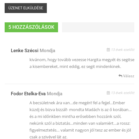
5 HOZZÁSZÓLÁSOK
13 évek ezelőtt
Lenke Szécsi
Mondja
kivánom, hogy tovább vezesse Hargita megyét és segitse
a kisembereket, mint eddig, ez segit mindenkinek.
Válasz
13 évek ezelőtt
Fodor Etelka-Eva
Mondja
A becsületnek ára van…de megéri! fel a fejjel…Ember
küzdj és bizva bizzál!- mondta Madách is az ő korában…
és a mi időnkben mintha erősebben hozzánk szól,
nekünk szól a biztatás…minden van valamiért…a rossz:
figyelmeztetés… valamit nagyon jól tesz az ember és jól
csak a szivével lát az.