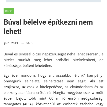
BLOG
Búval bélelve építkezni nem
lehet!
júl 1, 2013
5
Búval és sírással olcsó népszerűséget néha lehet szerezni, a
hiteles munkát meg lehet próbálni hitelteleníteni, de
közösséget építeni lehetetlen.
Egy éve mondom, hogy a „rosszabbul élünk” kampány,
önmagunk sajnálata, sajnáltatása nem segít! Aki ezt
szajkózza, az csak a kitelepedésre, az elvándorlásra és az
elbizonytalanításra erősít rá! Hargita megyébe csak a múlt
évben bejött több mint 60 millió euró mezőgazdasági
támogatás (APIA), közvetlenül az emberek zsebébe vagy