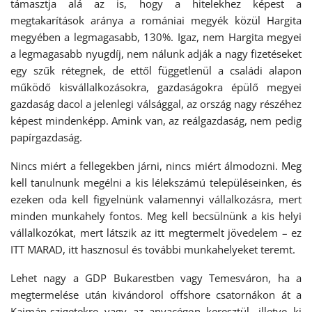
támasztja alá az is, hogy a hitelekhez képest a
megtakarítások aránya a romániai megyék közül Hargita
megyében a legmagasabb, 130%. Igaz, nem Hargita megyei
a legmagasabb nyugdíj, nem nálunk adják a nagy fizetéseket
egy szűk rétegnek, de ettől függetlenül a családi alapon
működő kisvállalkozásokra, gazdaságokra épülő megyei
gazdaság dacol a jelenlegi válsággal, az ország nagy részéhez
képest mindenképp. Amink van, az reálgazdaság, nem pedig
papírgazdaság.
Nincs miért a fellegekben járni, nincs miért álmodozni. Meg
kell tanulnunk megélni a kis lélekszámú településeinken, és
ezeken oda kell figyelnünk valamennyi vállalkozásra, mert
minden munkahely fontos. Meg kell becsülnünk a kis helyi
vállalkozókat, mert látszik az itt megtermelt jövedelem – ez
ITT MARAD, itt hasznosul és további munkahelyeket teremt.
Lehet nagy a GDP Bukarestben vagy Temesváron, ha a
megtermelése után kivándorol offshore csatornákon át a
Kajmán-szigetekre vagy az anyacégen keresztül, illetve ki