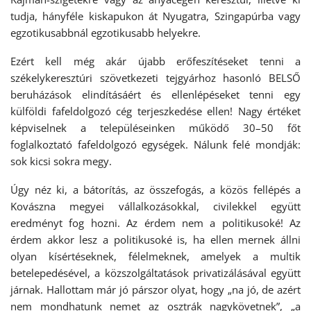
tudja, hányféle kiskapukon át Nyugatra, Szingapúrba vagy
egzotikusabbnál egzotikusabb helyekre.
Ezért kell még akár újabb erőfeszítéseket tenni a
székelykeresztúri szövetkezeti tejgyárhoz hasonló BELSŐ
beruházások elindításáért és ellenlépéseket tenni egy
külföldi fafeldolgozó cég terjeszkedése ellen! Nagy értéket
képviselnek a településeinken működő 30–50 főt
foglalkoztató fafeldolgozó egységek. Nálunk felé mondják:
sok kicsi sokra megy.
Úgy néz ki, a bátorítás, az összefogás, a közös fellépés a
Kovászna megyei vállalkozásokkal, civilekkel együtt
eredményt fog hozni. Az érdem nem a politikusoké! Az
érdem akkor lesz a politikusoké is, ha ellen mernek állni
olyan kísértéseknek, félelmeknek, amelyek a multik
betelepedésével, a közszolgáltatások privatizálásával együtt
járnak. Hallottam már jó párszor olyat, hogy „na jó, de azért
nem mondhatunk nemet az osztrák nagykövetnek”, „a