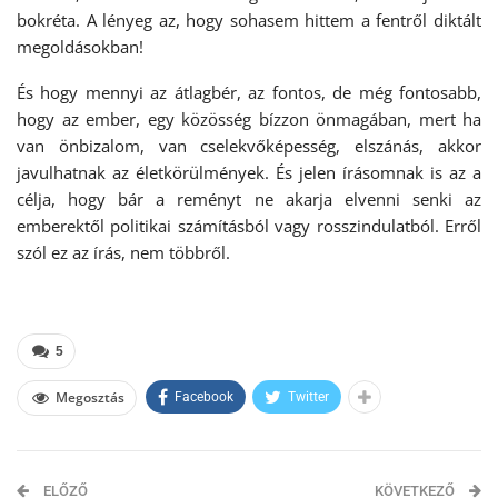
bokréta. A lényeg az, hogy sohasem hittem a fentről diktált
megoldásokban!
És hogy mennyi az átlagbér, az fontos, de még fontosabb,
hogy az ember, egy közösség bízzon önmagában, mert ha
van önbizalom, van cselekvőképesség, elszánás, akkor
javulhatnak az életkörülmények. És jelen írásomnak is az a
célja, hogy bár a reményt ne akarja elvenni senki az
emberektől politikai számításból vagy rosszindulatból. Erről
szól ez az írás, nem többről.
5
Megosztás
Facebook
Twitter
ELŐZŐ
KÖVETKEZŐ