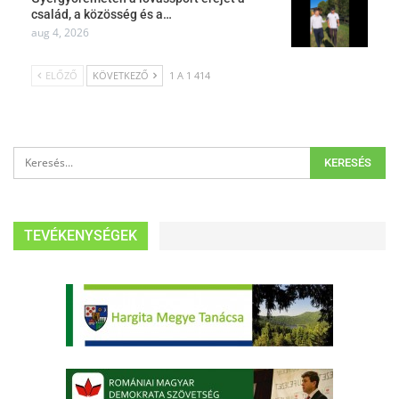
család, a közösség és a…
aug 4, 2026
ELŐZŐ
KÖVETKEZŐ
1 A 1 414
TEVÉKENYSÉGEK