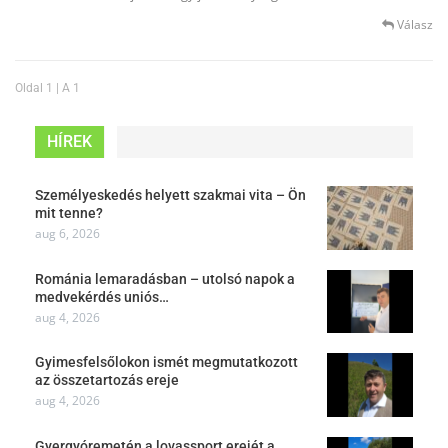
Válasz
Oldal 1 | A 1
HÍREK
Személyeskedés helyett szakmai vita – Ön
mit tenne?
aug 6, 2026
Románia lemaradásban – utolsó napok a
medvekérdés uniós…
aug 4, 2026
Gyimesfelsőlokon ismét megmutatkozott
az összetartozás ereje
aug 4, 2026
Gyergyóremetén a lovassport erejét a