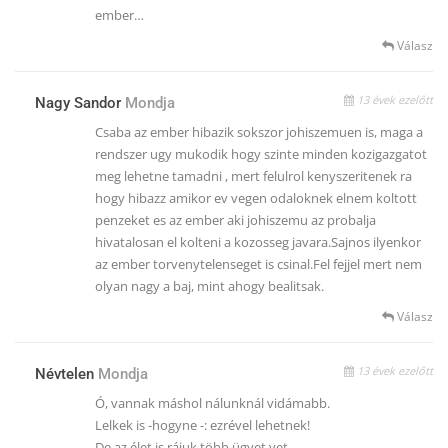
ember…
Válasz
13 évek ezelőtt
Nagy Sandor
Mondja
Csaba az ember hibazik sokszor johiszemuen is, maga a
rendszer ugy mukodik hogy szinte minden kozigazgatot
meg lehetne tamadni , mert felulrol kenyszeritenek ra
hogy hibazz amikor ev vegen odaloknek elnem koltott
penzeket es az ember aki johiszemu az probalja
hivatalosan el kolteni a kozosseg javara.Sajnos ilyenkor
az ember torvenytelenseget is csinal.Fel fejjel mert nem
olyan nagy a baj, mint ahogy bealitsak.
Válasz
13 évek ezelőtt
Névtelen
Mondja
Ó, vannak máshol nálunknál vidámabb.
Lelkek is -hogyne -: ezrével lehetnek!
De az élet is rájuk több ügyet vet,