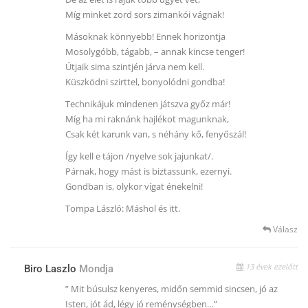
Míg minket zord sors zimankói vágnak!
Másoknak könnyebb! Ennek horizontja
Mosolygóbb, tágabb, – annak kincse tenger!
Útjaik sima szintjén járva nem kell.
Küszködni szirttel, bonyolódni gondba!
Technikájuk mindenen játszva győz már!
Míg ha mi raknánk hajlékot magunknak,
Csak két karunk van, s néhány kő, fenyőszál!
Így kell e tájon /nyelve sok jajunkat/.
Párnak, hogy mást is biztassunk, ezernyi.
Gondban is, olykor vígat énekelni!
Tompa László: Máshol és itt.
Válasz
13 évek ezelőtt
Biro Laszlo
Mondja
” Mit búsulsz kenyeres, midőn semmid sincsen, jó az
Isten, jót ád, légy jó reménységben…”