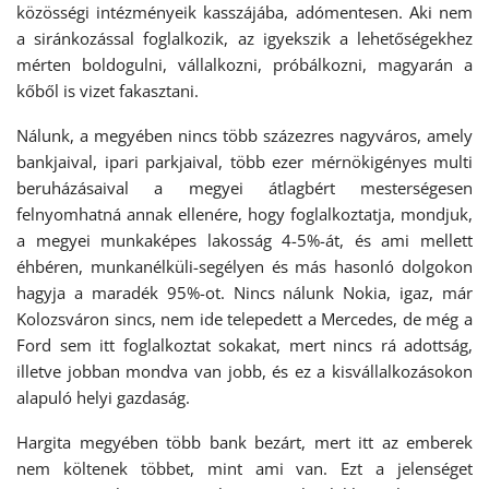
közösségi intézményeik kasszájába, adómentesen. Aki nem
a siránkozással foglalkozik, az igyekszik a lehetőségekhez
mérten boldogulni, vállalkozni, próbálkozni, magyarán a
kőből is vizet fakasztani.
Nálunk, a megyében nincs több százezres nagyváros, amely
bankjaival, ipari parkjaival, több ezer mérnökigényes multi
beruházásaival a megyei átlagbért mesterségesen
felnyomhatná annak ellenére, hogy foglalkoztatja, mondjuk,
a megyei munkaképes lakosság 4-5%-át, és ami mellett
éhbéren, munkanélküli-segélyen és más hasonló dolgokon
hagyja a maradék 95%-ot. Nincs nálunk Nokia, igaz, már
Kolozsváron sincs, nem ide telepedett a Mercedes, de még a
Ford sem itt foglalkoztat sokakat, mert nincs rá adottság,
illetve jobban mondva van jobb, és ez a kisvállalkozásokon
alapuló helyi gazdaság.
Hargita megyében több bank bezárt, mert itt az emberek
nem költenek többet, mint ami van. Ezt a jelenséget