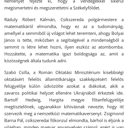
Reményét fejezte ki, hogy a vendégekkel sikerül
megismertetni és megszerettetni a Székelyföldet.
Ráduly Róbert Kálmán, Csíkszereda polgármestere a
matematikáról elmondta, hogy ez az a tudományág,
amellyel a semmiből új világot lehet teremteni, ahogy Bolyai
János is tette, miközben a segítségével a mindenségből a
semmit is létre lehet hozni, ilyen eszköz az atombomba.
Hozzátette, a matematika igazi boldogsága az, amit a
közösségnek általa tudunk adni.
Szabó Csilla, a Román Oktatási Minisztérium kisebbségi
oktatásért felelős államtitkársága szakképzésért felelős
felügyelője külön üdvözölte azokat a diákokat, akik a
zavaros politikai helyzet ellenére Ukrajnából érkeztek ide.
Bartolf Hedwig, Hargita megye főtanfelügyelője
megtisztelőnek, ugyanakkor kihívásnak nevezte, hogy itt
szervezik meg a nemzetközi matematikaversenyt. Zsigmond
Barna Pál, csíkszeredai főkonzul elmondta, bárhol is éljünk a
világban, minden magyar anyanyelvén számol, ezért is van