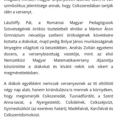
szimbolikus jelentősége annak, hogy Csíkszeredában tartják
idén a versenyt.
Lászlóffy Pál, a Romániai Magyar Pedagógusok
Szövetségének örökös tiszteletbeli elnöke a Márton Áron
Gimnázium névadója szellemi örökségének követésére
biztatta a diákokat, majd pedig Bolyai János munkásságának
lényegére világított rá beszédében. András Zoltán egyetemi
docens, a versenybizottság vezetője, mint az első
Nemzetközi Magyar Matematikaverseny díjazottja
köszöntötte a diákokat és kívánt nekik sok sikert a
megmérettetésben.
A diákok egyébként nemcsak versenyeznek az itt eltöltött
négy nap alatt, hanem kirándulásra is mennek a környéken,
hogy megismerjék Csíkszeredát, Tusnádfürdőt, a Szent
Anna-tavat, a Nyergestetőt, Csíkdelnét, Csíkszépvízt,
Gyimesbükköt (az ezeréves határt), Madéfalvát, Karcfalvát és
Csíkszentdomokost.