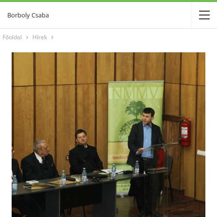
Borboly Csaba
Főoldal
Hírek