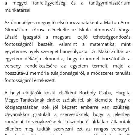
a megyei tanfelügyelőség és a tanügyminisztérium
munkatársai.
Az ünnepélyes megnyitó első mozzanataként a Márton Áron
Gimnázium kórusa elénekelte az iskola himnuszát. Varga
László igazgató a magyarul zajló tehetséggondozás
fontosságáról beszélt, valamint a matematika, mint
egyetemes nyelv szerepét hangsúlyozta. Dr. Makó Zoltán az
egyetem dékánja elmondta, hogy örömmel bocsátották a
verseny rendelkezésére az egyetem termeit, majd a
hosszútávú memória tulajdonságairól, a módszeres tanulás
fontosságáról értekezett.
A helyi elöljárók közül elsőként Borboly Csaba, Hargita
Megye Tanácsának elnöke szólalt fel, aki kiemelte, hogy a
közigazgatásban sok jól képzett emberre van szükség.
Ugyanakkor gratulált a szervezőknek, hogy a jelenlegi
romániai törvénykezésnek köszönhető áldatlan állapotok
ellenére meg tudták szervezni ezt az rangos versenyt.