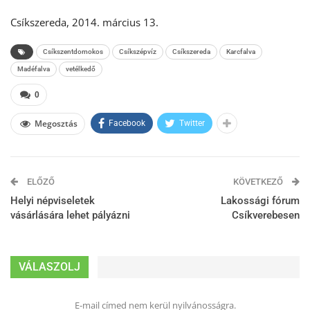
Csíkszereda, 2014. március 13.
Csíkszentdomokos
Csíkszépvíz
Csíkszereda
Karcfalva
Madéfalva
vetélkedő
0
Megosztás
Facebook
Twitter
ELŐZŐ
KÖVETKEZŐ
Helyi népviseletek
Lakossági fórum
vásárlására lehet pályázni
Csíkverebesen
VÁLASZOLJ
E-mail címed nem kerül nyilvánosságra.