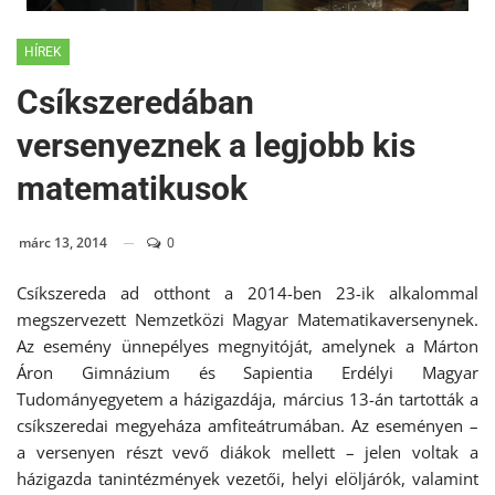
HÍREK
Csíkszeredában
versenyeznek a legjobb kis
matematikusok
márc 13, 2014
0
Csíkszereda ad otthont a 2014-ben 23-ik alkalommal
megszervezett Nemzetközi Magyar Matematikaversenynek.
Az esemény ünnepélyes megnyitóját, amelynek a Márton
Áron Gimnázium és Sapientia Erdélyi Magyar
Tudományegyetem a házigazdája, március 13-án tartották a
csíkszeredai megyeháza amfiteátrumában. Az eseményen –
a versenyen részt vevő diákok mellett – jelen voltak a
házigazda tanintézmények vezetői, helyi elöljárók, valamint