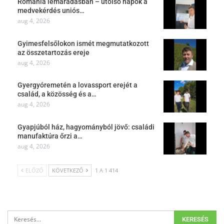
Románia lemaradásban – utolsó napok a
medvekérdés uniós…
aug 4, 2026
Gyimesfelsőlokon ismét megmutatkozott
az összetartozás ereje
aug 4, 2026
Gyergyóremetén a lovassport erejét a
család, a közösség és a…
aug 4, 2026
Gyapjúból ház, hagyományból jövő: családi
manufaktúra őrzi a…
aug 4, 2026
ELŐZŐ
KÖVETKEZŐ
1 A 1 414