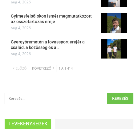
aug 4, 2026
Gyimesfelsőlokon ismét megmutatkozott
az összetartozás ereje
aug 4, 2026
Gyergyóremetén a lovassport erejét a
család, a közösség és a…
aug 4, 2026
ELŐZŐ
KÖVETKEZŐ
1 A 1 414
TEVÉKENYSÉGEK