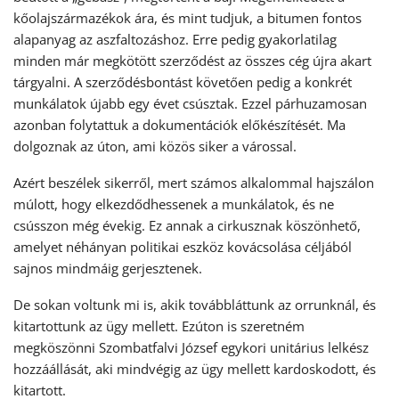
kőolajszármazékok ára, és mint tudjuk, a bitumen fontos
alapanyag az aszfaltozáshoz. Erre pedig gyakorlatilag
minden már megkötött szerződést az összes cég újra akart
tárgyalni. A szerződésbontást követően pedig a konkrét
munkálatok újabb egy évet csúsztak. Ezzel párhuzamosan
azonban folytattuk a dokumentációk előkészítését. Ma
dolgoznak az úton, ami közös siker a várossal.
Azért beszélek sikerről, mert számos alkalommal hajszálon
múlott, hogy elkezdődhessenek a munkálatok, és ne
csússzon még évekig. Ez annak a cirkusznak köszönhető,
amelyet néhányan politikai eszköz kovácsolása céljából
sajnos mindmáig gerjesztenek.
De sokan voltunk mi is, akik továbbláttunk az orrunknál, és
kitartottunk az ügy mellett. Ezúton is szeretném
megköszönni Szombatfalvi József egykori unitárius lelkész
hozzáállását, aki mindvégig az ügy mellett kardoskodott, és
kitartott.