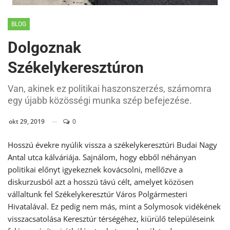
BLOG
Dolgoznak
Székelykeresztúron
Van, akinek ez politikai haszonszerzés, számomra
egy újabb közösségi munka szép befejezése.
okt 29, 2019
0
Hosszú évekre nyúlik vissza a székelykeresztúri Budai Nagy
Antal utca kálváriája. Sajnálom, hogy ebből néhányan
politikai előnyt igyekeznek kovácsolni, mellőzve a
diskurzusból azt a hosszú távú célt, amelyet közösen
vállaltunk fel Székelykeresztúr Város Polgármesteri
Hivatalával. Ez pedig nem más, mint a Solymosok vidékének
visszacsatolása Keresztúr térségéhez, kiürülő településeink