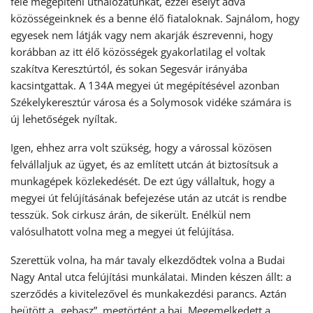
felé megépíteni úthálózatunkat, ezzel esélyt adva
közösségeinknek és a benne élő fiataloknak. Sajnálom, hogy
egyesek nem látják vagy nem akarják észrevenni, hogy
korábban az itt élő közösségek gyakorlatilag el voltak
szakítva Keresztúrtól, és sokan Segesvár irányába
kacsintgattak. A 134A megyei út megépítésével azonban
Székelykeresztúr városa és a Solymosok vidéke számára is
új lehetőségek nyíltak.
Igen, ehhez arra volt szükség, hogy a várossal közösen
felvállaljuk az ügyet, és az említett utcán át biztosítsuk a
munkagépek közlekedését. De ezt úgy vállaltuk, hogy a
megyei út felújításának befejezése után az utcát is rendbe
tesszük. Sok cirkusz árán, de sikerült. Enélkül nem
valósulhatott volna meg a megyei út felújítása.
Szerettük volna, ha már tavaly elkezdődtek volna a Budai
Nagy Antal utca felújítási munkálatai. Minden készen állt: a
szerződés a kivitelezővel és munkakezdési parancs. Aztán
beütött a „gebasz”, megtörtént a baj. Megemelkedett a