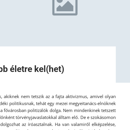
bb életre kel(het)
k, akiknek nem tetszik az a fajta aktivizmus, amivel olyan
déki politikusnak, tehát egy mezei megyeitanács-elnöknek
a fővárosban politizálók dolga. Nem mindenkinek tetszett
őnként törvényjavaslatokkal álltam elő. De e szokásomon
dolgozhat az íróasztalnak. Ha van valamiről elképzelése,