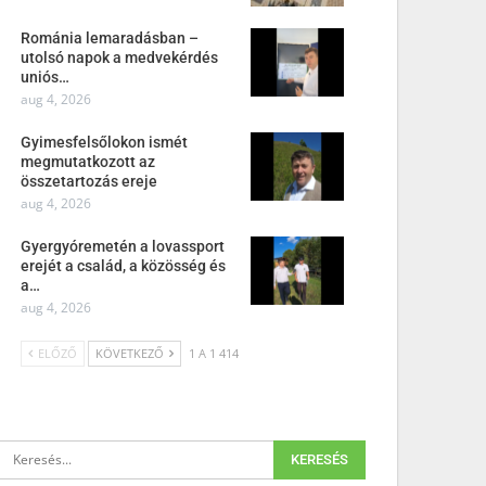
Románia lemaradásban –
utolsó napok a medvekérdés
uniós…
aug 4, 2026
Gyimesfelsőlokon ismét
megmutatkozott az
összetartozás ereje
aug 4, 2026
Gyergyóremetén a lovassport
erejét a család, a közösség és
a…
aug 4, 2026
ELŐZŐ
KÖVETKEZŐ
1 A 1 414