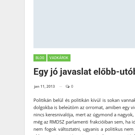
BLOG
VADKÁROK
Egy jó javaslat előbb-utó
jan 11, 2013
0
Politikán belül és politikán kívül is sokan vanna
dolgokba is beleütöm az orromat, amiben egy vi
nincs keresnivalója, mert az úgymond a nagyok, 
még az RMDSZ parlamenti frakcióiban sem, ha id
nem fogok változtatni, ugyanis a politikus nem 