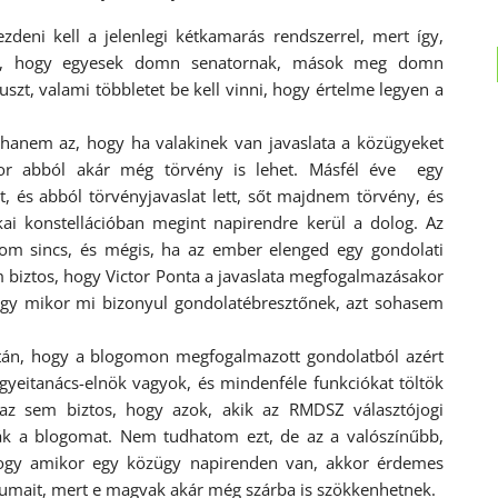
zdeni kell a jelenlegi kétkamarás rendszerrel, mert így,
yi, hogy egyesek domn senatornak, mások meg domn
zt, valami többletet be kell vinni, hogy értelme legyen a
, hanem az, hogy ha valakinek van javaslata a közügyeket
kkor abból akár még törvény is lehet. Másfél éve egy
, és abból törvényjavaslat lett, sőt majdnem törvény, és
kai konstellációban megint napirendre kerül a dolog. Az
m sincs, és mégis, ha az ember elenged egy gondolati
m biztos, hogy Victor Ponta a javaslata megfogalmazásakor
hogy mikor mi bizonyul gondolatébresztőnek, azt sohasem
tán, hogy a blogomon megfogalmazott gondolatból azért
gyeitanács-elnök vagyok, és mindenféle funkciókat töltök
z sem biztos, hogy azok, akik az RMDSZ választójogi
sták a blogomat. Nem tudhatom ezt, de az a valószínűbb,
ogy amikor egy közügy napirenden van, akkor érdemes
rumait, mert e magvak akár még szárba is szökkenhetnek.