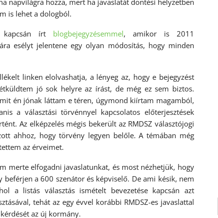
 ha napvilágra hozza, mert ha javaslatát döntési helyzetben
 is lehet a dologból.
m kapcsán írt
blogbejegyzésemmel
, amikor is 2011
ára esélyt jelentene egy olyan módosítás, hogy minden
ékelt linken elolvashatja, a lényeg az, hogy e bejegyzést
étküldtem jó sok helyre az írást, de még ez sem biztos.
 amit én jónak láttam e téren, úgymond kiírtam magamból,
is a választási törvénnyel kapcsolatos előterjesztések
tént. Az elképzelés mégis bekerült az RMDSZ választójogi
yzott ahhoz, hogy törvény legyen belőle. A témában még
ettem az érveimet.
em merte elfogadni javaslatunkat, és most nézhetjük, hogy
y beférjen a 600 szenátor és képviselő. De ami késik, nem
hol a listás választás ismételt bevezetése kapcsán azt
ztásával, tehát az egy évvel korábbi RMDSZ-es javaslattal
kérdését az új kormány.