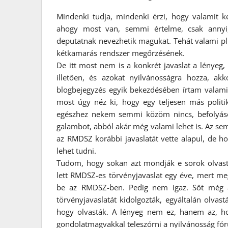
Mindenki tudja, mindenki érzi, hogy valamit ke
ahogy most van, semmi értelme, csak ann
deputatnak nevezhetik magukat. Tehát valami plus
kétkamarás rendszer megőrzésének.
De itt most nem is a konkrét javaslat a lényeg
illetően, és azokat nyilvánosságra hozza, a
blogbejegyzés egyik bekezdésében írtam valamit
most úgy néz ki, hogy egy teljesen más politi
egészhez nekem semmi közöm nincs, befolyáso
galambot, abból akár még valami lehet is. Az se
az RMDSZ korábbi javaslatát vette alapul, de 
lehet tudni.
Tudom, hogy sokan azt mondják e sorok olvas
lett RMDSZ-es törvényjavaslat egy éve, mert me
be az RMDSZ-ben. Pedig nem igaz. Sőt még a
törvényjavaslatát kidolgozták, egyáltalán olva
hogy olvasták. A lényeg nem ez, hanem az, h
gondolatmagvakkal teleszórni a nyilvánosság fó