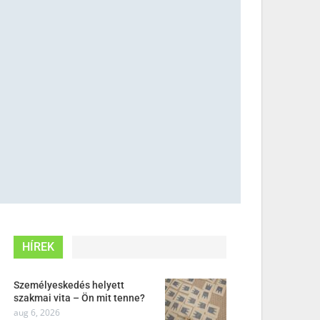
HÍREK
Személyeskedés helyett
szakmai vita – Ön mit tenne?
aug 6, 2026