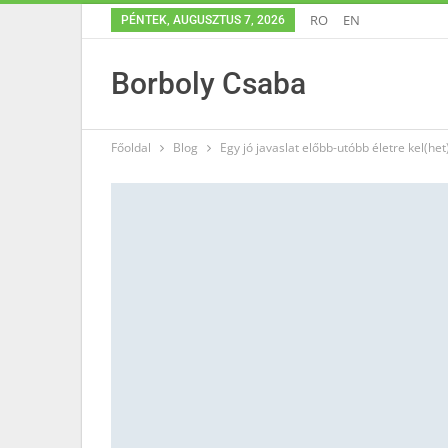
RO
EN
PÉNTEK, AUGUSZTUS 7, 2026
Borboly Csaba
Főoldal
Blog
Egy jó javaslat előbb-utóbb életre kel(het