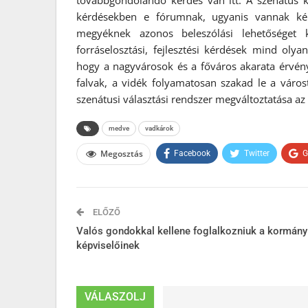
továbbgondolandó kérdés van itt. A szenátus
kérdésekben e fórumnak, ugyanis vannak kér
megyéknek azonos beleszólási lehetőséget 
forráselosztási, fejlesztési kérdések mind olya
hogy a nagyvárosok és a főváros akarata érvén
falvak, a vidék folyamatosan szakad le a várostó
szenátusi választási rendszer megváltoztatása az 
medve
vadkárok
Megosztás
Facebook
Twitter
G
ELŐZŐ
Valós gondokkal kellene foglalkozniuk a kormány
képviselőinek
VÁLASZOLJ