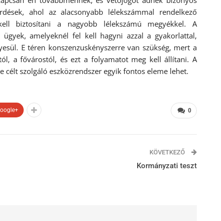
 kapcsán én továbbmennék, és vétójogot adnék bizonyos
dések, ahol az alacsonyabb lélekszámmal rendelkező
kell biztosítani a nagyobb lélekszámú megyékkel. A
n ügyek, amelyeknél fel kell hagyni azzal a gyakorlattal,
yesül. E téren konszenzuskényszerre van szükség, mert a
l, a fővárostól, és ezt a folyamatot meg kell állítani. A
e célt szolgáló eszközrendszer egyik fontos eleme lehet.
oogle+
0
KÖVETKEZŐ
Kormányzati teszt