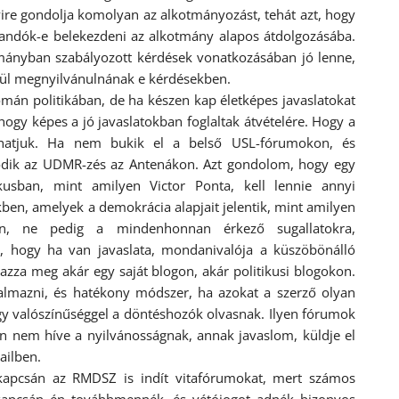
re gondolja komolyan az alkotmányozást, tehát azt, hogy
landók-e belekezdeni az alkotmány alapos átdolgozásába.
mányban szabályozott kérdések vonatkozásában jó lenne,
zül megnyilvánulnának e kérdésekben.
mán politikában, de ha készen kap életképes javaslatokat
 hogy képes a jó javaslatokban foglaltak átvételére. Hogy a
udhatjuk. Ha nem bukik el a belső USL-fórumokon, és
zdődik az UDMR-zés az Antenákon. Azt gondolom, hogy egy
kusban, mint amilyen Victor Ponta, kell lennie annyi
ben, amelyek a demokrácia alapjait jelentik, mint amilyen
on, ne pedig a mindenhonnan érkező sugallatokra,
it, hogy ha van javaslata, mondanivalója a küszöbönálló
zza meg akár egy saját blogon, akár politikusi blogokon.
almazni, és hatékony módszer, ha azokat a szerző olyan
y valószínűséggel a döntéshozók olvasnak. Ilyen fórumok
an nem híve a nyilvánosságnak, annak javaslom, küldje el
ailben.
apcsán az RMDSZ is indít vitafórumokat, mert számos