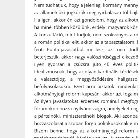
Nem tudhatjuk, hogy a jelenlegi kormány mennyi
az államelnöki jogkörök megnyirbálásán túl haj
Ha igen, akkor én azt gondolom, hogy az alkot
ha minél többen közülünk, erdélyi magyarok kö
A konzultáció, mint tudjuk, nem szokványos a ro
a román politikai elit, akkor az a tapasztalatom,
fenti Ponta-javaslatból mi lesz, azt nem t
beterjesztik, akkor nagy valószínűséggel elke
ilyen gyorsan a csúcsra jutó 40 éves politi
idealizmusnak, hogy az olyan kardinális kérdések
a választójog, a meggyőződésére hallgass
befolyásolásokra. Ezért arra biztatok mindenk
alkotmányjogi reform kapcsán, akkor azt fogalma
Az ilyen javaslatokat érdemes románul megfog
fórumokon hozza nyilvánosságra, amelyeket nag
a pártelnöki, miniszterelnöki blogok. Aki azonb
hozzászólását a szóban forgó politikusoknak e-m
Bízom benne, hogy az alkotmányjogi reform k