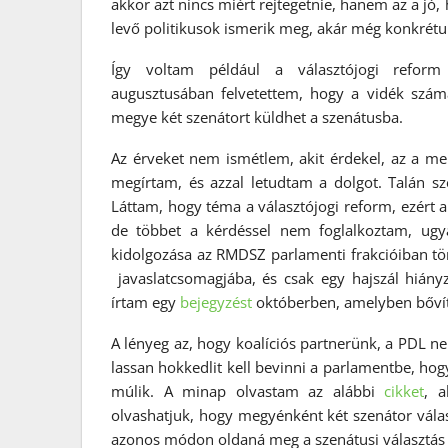
akkor azt nincs miért rejtegetnie, hanem az a jó,
levő politikusok ismerik meg, akár még konkrétum
Így voltam például a választójogi refor
augusztusában felvetettem, hogy a vidék szám
megye két szenátort küldhet a szenátusba.
Az érveket nem ismétlem, akit érdekel, az a mell
megírtam, és azzal letudtam a dolgot. Talán sz
Láttam, hogy téma a választójogi reform, ezért
de többet a kérdéssel nem foglalkoztam, ugyan
kidolgozása az RMDSZ parlamenti frakcióiban tör
javaslatcsomagjába, és csak egy hajszál hián
írtam egy
bejegyzést
októberben, amelyben bővít
A lényeg az, hogy koalíciós partnerünk, a PDL n
lassan hokkedlit kell bevinni a parlamentbe, hog
múlik. A minap olvastam az alábbi
cikket
, a
olvashatjuk, hogy megyénként két szenátor válas
azonos módon oldaná meg a szenátusi választás 