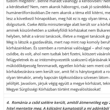
tudom megítélni”. Benne maradt valahogy a kérdőívben? Nem 
a kérdéseket? Nem, nem akarok háborogni, csak jó szándékka
humánerőforrásokban.De nem akarok a téma elől kitérni, mer
lesz a következő hónapokban, meg hát ez is egy olyan téma,
dolgoztunk. Cseke Attila minisztersége alatt került sor a kórh
aminek köszönhetően a székelyföldi kórházakat nem Bukares
helyben, tehát a városi tanácsok, illetve a megyei tanácsok gy
Meg is látszik a gazdaváltás, mert nap mint nap komoly beru
kórházainkban. És szemben a romániai valósággal – ahol na
csődbe, és volt, ahol nem tudtak bért fizetni, kötszert vásáro
felügyeletnek és az intézményvezetők szakszerű eljárásának
működőképesség fennmaradt, egyetlen kórház sem ment csőd
kórházbezárásra sem került sor, amit fel is hánytorgatott a 
olyan témakör, amely kapcsán tájékozódásra szívesen látom
jelöltjét. Javaslom, járjuk végig együtt a megye kórházait, te
Megyei Sürgősségi Kórházban történt megvalósításokat!
4. Románia a csőd szélére került, amitől átmenetileg egy 2
hitel mentette meg. A kölcsönt kamatostól a mi adónkból f