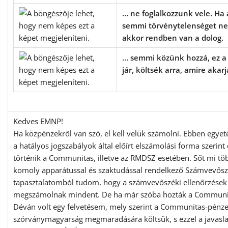
… ne foglalkozzunk vele. Ha
semmi törvénytelenséget ne
akkor rendben van a dolog.
… semmi közünk hozzá, ez 
jár, költsék arra, amire akarj
Kedves EMNP!
Ha közpénzekről van szó, el kell velük számolni. Ebben egye
a hatályos jogszabályok által előírt elszámolási forma szerint
történik a Communitas, illetve az RMDSZ esetében. Sőt mi töb
komoly apparátussal és szaktudással rendelkező Számvevősz
tapasztalatomból tudom, hogy a számvevőszéki ellenőrzések
megszámolnak mindent. De ha már szóba hozták a Communi
Déván volt egy felvetésem, mely szerint a Communitas-pénze
szórványmagyarság megmaradására költsük, s ezzel a javasl