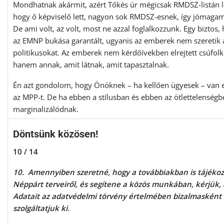
Mondhatnak akármit, azért Tőkés úr mégicsak RMDSZ-listán le
hogy ő képviselő lett, nagyon sok RMDSZ-esnek, így jómaga
De ami volt, az volt, most ne azzal foglalkozzunk. Egy biztos, 
az EMNP bukása garantált, ugyanis az emberek nem szeretik 
politikusokat. Az emberek nem kérdőívekben elrejtett csúfol
hanem annak, amit látnak, amit tapasztalnak.
Én azt gondolom, hogy Önöknek – ha kellően ügyesek – van e
az MPP-t. De ha ebben a stílusban és ebben az ötlettelenségbe
marginalizálódnak.
Döntsünk közösen!
10 / 14
10. Amennyiben szeretné, hogy a továbbiakban is tájékoz
Néppárt terveiről, és segítene a közös munkában, kérjük, 
Adatait az adatvédelmi törvény értelmében bizalmasként
szolgáltatjuk ki.