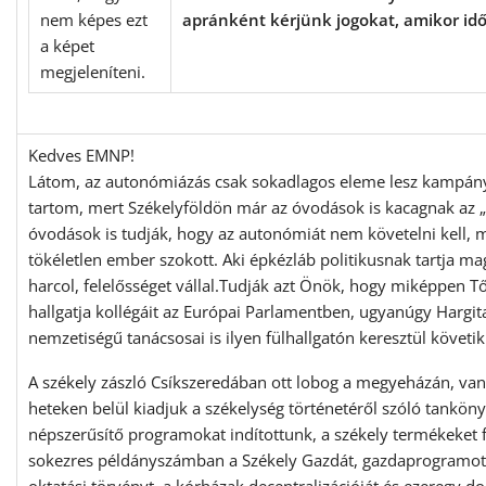
apránként kérjünk jogokat, amikor idő
Kedves EMNP!
Látom, az autonómiázás csak sokadlagos eleme lesz kampán
tartom, mert Székelyföldön már az óvodások is kacagnak az 
óvodások is tudják, hogy az autonómiát nem követelni kell, m
tökéletlen ember szokott. Aki épkézláb politikusnak tartja magá
harcol, felelősséget vállal.Tudják azt Önök, hogy miképpen Tő
hallgatja kollégáit az Európai Parlamentben, ugyanúgy Harg
nemzetiségű tanácsosai is ilyen fülhallgatón keresztül követi
A székely zászló Csíkszeredában ott lobog a megyeházán, van
heteken belül kiadjuk a székelység történetéről szóló tanköny
népszerűsítő programokat indítottunk, a székely termékeket fe
sokezres példányszámban a Székely Gazdát, gazdaprogramot 