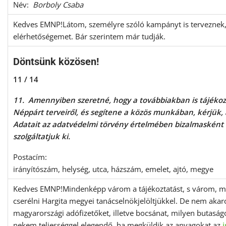
Név:
Borboly Csaba
Kedves EMNP!Látom, személyre szóló kampányt is tervezne
elérhetőségemet. Bár szerintem már tudják.
Döntsünk közösen!
11 / 14
11. Amennyiben szeretné, hogy a továbbiakban is tájékoz
Néppárt terveiről, és segítene a közös munkában, kérjük, 
Adatait az adatvédelmi törvény értelmében bizalmasként
szolgáltatjuk ki.
Postacím:
irányítószám, helység, utca, házszám, emelet, ajtó, megye
Kedves EMNP!Mindenképp várom a tájékoztatást, s várom, mi
cserélni Hargita megyei tanácselnökjelöltjükkel. De nem aka
magyarországi adófizetőket, illetve bocsánat, milyen butaság
nekem teljességgel elegendő, ha megküldik az anyagokat az