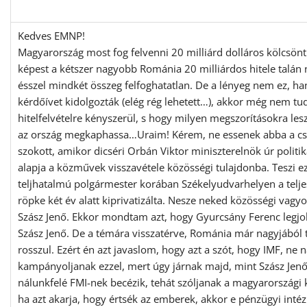
Kedves EMNP!
Magyarország most fog felvenni 20 milliárd dolláros kölcsönt
képest a kétszer nagyobb Románia 20 milliárdos hitele talán
ésszel mindkét összeg felfoghatatlan. De a lényeg nem ez, h
kérdőívet kidolgozták (elég rég lehetett…), akkor még nem tu
hitelfelvételre kényszerül, s hogy milyen megszorításokra les
az ország megkaphassa…Uraim! Kérem, ne essenek abba a cs
szokott, amikor dicséri Orbán Viktor miniszterelnök úr politi
alapja a közművek visszavétele közösségi tulajdonba. Teszi e
teljhatalmú polgármester korában Székelyudvarhelyen a telj
röpke két év alatt kiprivatizálta. Nesze neked közösségi vagy
Szász Jenő. Ekkor mondtam azt, hogy Gyurcsány Ferenc legjob
Szász Jenő. De a témára visszatérve, Románia már nagyjából tú
rosszul. Ezért én azt javaslom, hogy azt a szót, hogy IMF, ne 
kampányoljanak ezzel, mert úgy járnak majd, mint Szász Jen
nálunkfelé FMI-nek becézik, tehát szóljanak a magyarorszá
ha azt akarja, hogy értsék az emberek, akkor e pénzügyi int