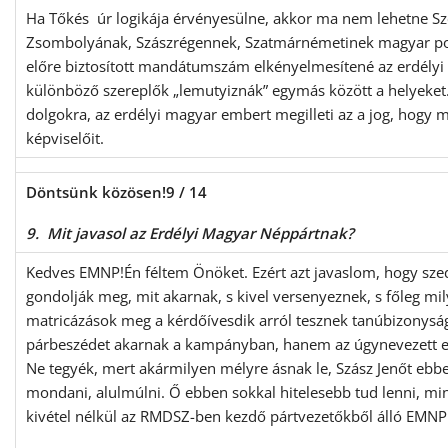
Ha Tőkés úr logikája érvényesülne, akkor ma nem lehetne S
Zsombolyának, Szászrégennek, Szatmárnémetinek magyar po
előre biztosított mandátumszám elkényelmesítené az erdélyi 
különböző szereplők „lemutyiznák” egymás között a helyeket.
dolgokra, az erdélyi magyar embert megilleti az a jog, hogy 
képviselőit.
Döntsünk közösen!
9 / 14
9. Mit javasol az Erdélyi Magyar Néppártnak?
Kedves EMNP!Én féltem Önöket. Ezért azt javaslom, hogy szed
gondolják meg, mit akarnak, s kivel versenyeznek, s főleg mi
matricázások meg a kérdőívesdik arról tesznek tanúbizonys
párbeszédet akarnak a kampányban, hanem az úgynevezett ell
Ne tegyék, mert akármilyen mélyre ásnak le, Szász Jenőt ebb
mondani, alulmúlni. Ő ebben sokkal hitelesebb tud lenni, mint 
kivétel nélkül az RMDSZ-ben kezdő pártvezetőkből álló EMNP