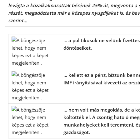
levágta a közalkalmazottak bérének 25%-át, megvonta a sz
részét, megadóztatta már a közepes nyugdíjakat is, és beve
szerint…
… a politikusok ne velünk fizette
döntéseiket.
… kellett ez a pénz, bízzunk ben
IMF irányításával kivezeti az orszá
… nem volt más megoldás, de a kö
költötték el. A csontig hatoló meg
munkahelyeket kell teremteni, és 
gazdaságot.