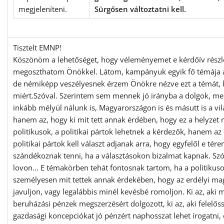
Sürgősen változtatni kell.
Tisztelt EMNP!
Köszönöm a lehetőséget, hogy véleményemet e kérdőív részle
megoszthatom Önökkel. Látom, kampányuk egyik fő témája a
de némiképp veszélyesnek érzem Önökre nézve ezt a témát, 
miért.Szóval. Szerintem sem mennek jó irányba a dolgok, mer
inkább mélyül nálunk is, Magyarországon is és másutt is a vil
hanem az, hogy ki mit tett annak érdében, hogy ez a helyzet
politikusok, a politikai pártok lehetnek a kérdezők, hanem az
politikai pártok kell választ adjanak arra, hogy egyfelől e tére
szándékoznak tenni, ha a választásokon bizalmat kapnak. Szó
lovon… E témakörben tehát fontosnak tartom, ha a politikuso
személyesen mit tettek annak érdekében, hogy az erdélyi ma
javuljon, vagy legalábbis minél kevésbé romoljon. Ki az, aki
beruházási pénzek megszerzésért dolgozott, ki az, aki felelőss
gazdasági koncepciókat jó pénzért naphosszat lehet írogatni,