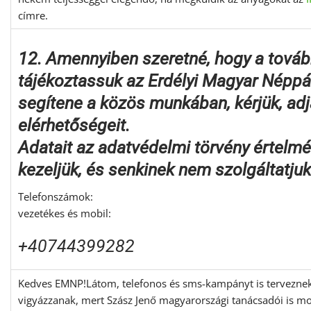
címre.
12. Amennyiben szeretné, hogy a továb
tájékoztassuk az Erdélyi Magyar Néppárt
segítene a közös munkában, kérjük, ad
elérhetőségeit.
Adatait az adatvédelmi törvény értelm
kezeljük, és senkinek nem szolgáltatjuk 
Telefonszámok:
vezetékes és mobil:
+40744399282
Kedves EMNP!Látom, telefonos és sms-kampányt is terveznek,
vigyázzanak, mert Szász Jenő magyarországi tanácsadói is m