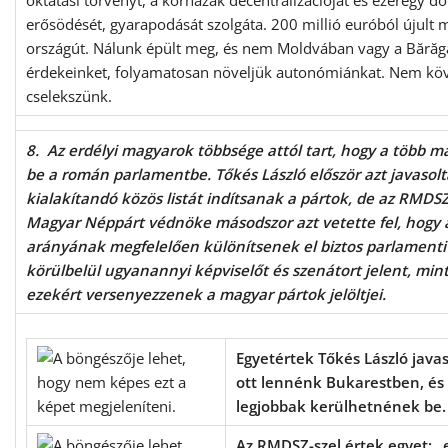
oktatási törvényt, a kórházak decentralizációját és ezeregy d
erősödését, gyarapodását szolgáta. 200 millió euróból újult
országút. Nálunk épült meg, és nem Moldvában vagy a Bărăg
érdekeinket, folyamatosan növeljük autonómiánkat. Nem kö
cselekszünk.
8. Az erdélyi magyarok többsége attól tart, hogy a több 
be a román parlamentbe. Tőkés László először azt javasol
kialakítandó közös listát indítsanak a pártok, de az RMDSZ 
Magyar Néppárt védnöke másodszor azt vetette fel, hogy
arányának megfelelően különítsenek el biztos parlamenti
körülbelül ugyanannyi képviselőt és szenátort jelent, min
ezekért versenyezzenek a magyar pártok jelöltjei.
Egyetértek Tőkés László javasl
ott lennénk Bukarestben, és
legjobbak kerülhetnének be.
Az RMDSZ-szel értek egyet: „