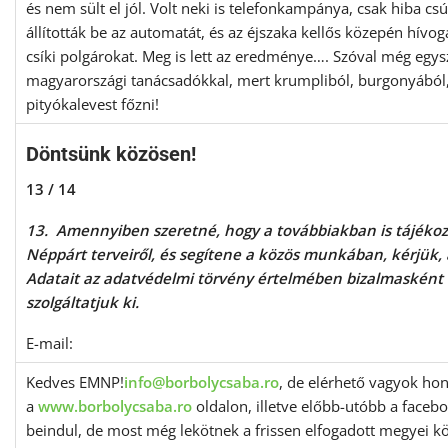
és nem sült el jól. Volt neki is telefonkampánya, csak hiba cs
állították be az automatát, és az éjszaka kellős közepén hívo
csíki polgárokat. Meg is lett az eredménye…. Szóval még eg
magyarországi tanácsadókkal, mert krumpliból, burgonyából
pityókalevest főzni!
Döntsünk közösen!
13 / 14
13. Amennyiben szeretné, hogy a továbbiakban is tájékoz
Néppárt terveiről, és segítene a közös munkában, kérjük, 
Adatait az adatvédelmi törvény értelmében bizalmasként
szolgáltatjuk ki.
E-mail:
Kedves EMNP!
info@borbolycsaba.ro
, de elérhető vagyok ho
a
www.borbolycsaba.ro
oldalon, illetve előbb-utóbb a faceb
beindul, de most még lekötnek a frissen elfogadott megyei kö