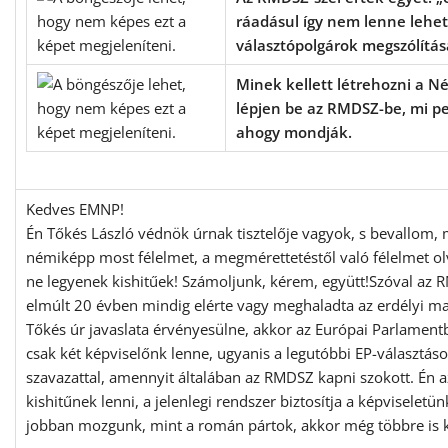
ráadásul így nem lenne lehe
választópolgárok megszólítás
Minek kellett létrehozni a N
lépjen be az RMDSZ-be, mi pe
ahogy mondják.
Kedves EMNP!
Én Tőkés László védnök úrnak tisztelője vagyok, s bevallom,
némiképp most félelmet, a megmérettetéstől való félelmet ol
ne legyenek kishitűek! Számoljunk, kérem, együtt!Szóval 
elmúlt 20 évben mindig elérte vagy meghaladta az erdélyi m
Tőkés úr javaslata érvényesülne, akkor az Európai Parlam
csak két képviselőnk lenne, ugyanis a legutóbbi EP-választáso
szavazattal, amennyit általában az RMDSZ kapni szokott. É
kishitűnek lenni, a jelenlegi rendszer biztosítja a képviselet
jobban mozgunk, mint a román pártok, akkor még többre is 