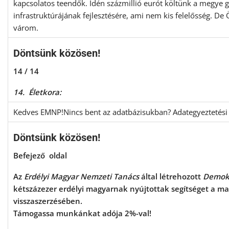
kapcsolatos teendők. Idén százmillió eurót költünk a megye 
infrastruktúrájának fejlesztésére, ami nem kis felelősség. De
várom.
Döntsünk közösen!
14 / 14
14. Életkora:
Kedves EMNP!Nincs bent az adatbázisukban? Adategyeztetési 
Döntsünk közösen!
Befejező oldal
Az
Erdélyi Magyar Nemzeti Tanács
által létrehozott
Demok
kétszázezer erdélyi magyarnak nyújtottak segítséget a m
visszaszerzésében.
Támogassa munkánkat adója 2%-val!