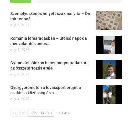
Személyeskedés helyett szakmai vita – Ön
mit tenne?
aug 6, 2026
Románia lemaradásban – utolsó napok a
medvekérdés uniós…
aug 4, 2026
Gyimesfelsőlokon ismét megmutatkozott
az összetartozás ereje
aug 4, 2026
Gyergyóremetén a lovassport erejét a
család, a közösség és a…
aug 4, 2026
ELŐZŐ
KÖVETKEZŐ
1 A 1 414