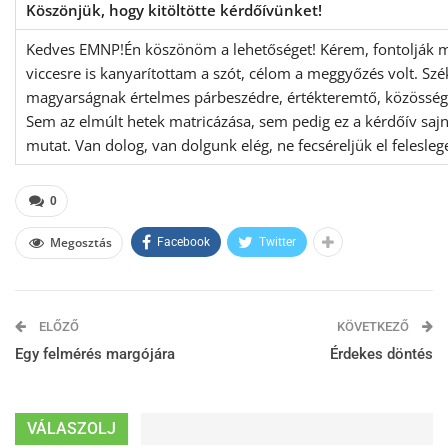
Köszönjük, hogy kitöltötte kérdőívünket!
Kedves EMNP!Én köszönöm a lehetőséget! Kérem, fontolják me
viccesre is kanyarítottam a szót, célom a meggyőzés volt. Szé
magyarságnak értelmes párbeszédre, értékteremtő, közössé
Sem az elmúlt hetek matricázása, sem pedig ez a kérdőív sa
mutat. Van dolog, van dolgunk elég, ne fecséreljük el felesleg
0
Megosztás
Facebook
Twitter
ELŐZŐ
KÖVETKEZŐ
Egy felmérés margójára
Érdekes döntés
VÁLASZOLJ