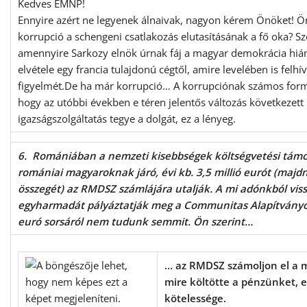
Kedves EMNP!
Ennyire azért ne legyenek álnaivak, nagyon kérem Önöket! Ö
korrupció a schengeni csatlakozás elutasításának a fő oka? S
amennyire Sarkozy elnök úrnak fáj a magyar demokrácia hián
elvétele egy francia tulajdonú cégtől, amire levelében is felh
figyelmét.De ha már korrupció… A korrupciónak számos form
hogy az utóbbi években e téren jelentős változás következet
igazságszolgáltatás tegye a dolgát, ez a lényeg.
6. Romániában a nemzeti kisebbségek költségvetési támo
romániai magyaroknak járó, évi kb. 3,5 millió eurót (ma
összegét) az RMDSZ számlájára utalják. A mi adónkból vis
egyharmadát pályáztatják meg a Communitas Alapítványon k
euró sorsáról nem tudunk semmit. Ön szerint…
… az RMDSZ számoljon el a m
mire költötte a pénzünket, ez
kötelessége.