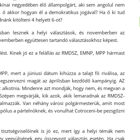
 kínai negyedében élő állampolgárt, aki sem angolul nem
i, ő akkor hogyan él a demokratikus jogával? Ha ő ki tud
nánk kitölteni 4 helyett 6-ot?
sban lesznek a helyi választások, és novemberben az
novemberben együttesen tartandó választásokhoz képest.
dést. Kinek jó ez a felállás az RMDSZ, EMNP, MPP hármast
PP, mert a júniusi dátum kihúzza a talajt fő riválisa, az
egszervezni magát az áprilisban kezdődő kampányig. AZ
t alkotnia. Mindenre azt mondják, hogy nem, és megvan a
i. Szépen megvárják, kik azok, akik lemaradnak az RMDSZ-
 jutalmazzák. Van néhány városi polgármesterük, amit most
npólus a pártelnöknek, és vonulhat Cotroceni-be pezsgőzni
sztségviselőinek is jó ez, mert így a helyi témák nem
gy vegyülnének egy összevont választás esetén. Ha csak