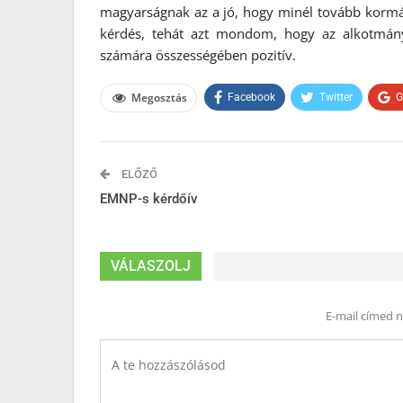
magyarságnak az a jó, hogy minél tovább kormá
kérdés, tehát azt mondom, hogy az alkotmány
számára összességében pozitív.
Megosztás
Facebook
Twitter
G
ELŐZŐ
EMNP-s kérdőív
VÁLASZOLJ
E-mail címed 