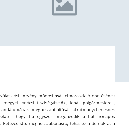
választási törvény módosítását elmarasztaló döntésének
 megyei tanácsi tisztségviselők, tehát polgármesterek,
 mandátumának meghosszabbítását alkotmányellenesnek
belátni, hogy ha egyszer megengedik a hat hónapos
s, kétéves stb. meghosszabbításra, tehát ez a demokrácia