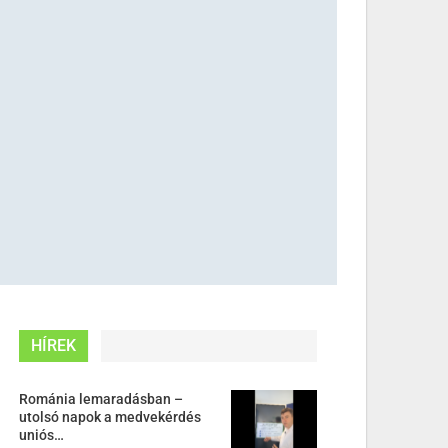
HÍREK
Románia lemaradásban –
utolsó napok a medvekérdés
uniós…