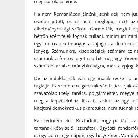
megcsúfolása lenne.
Ha nem Romániában élnénk, senkinek nem jutn
eszébe jutott, és ez nem meglepő, mert azé
alkotmányossági szűrőn. Gondolták, megint be
hétfőn ezért fejek fognak hullani, minimum mini
egy fontos alkotmányos alapjogot, a demokráciá
lényeg. Számunkra, kisebbségiek számára ez n
számunkra fontos jogot csorbít meg egy törvény
számítani az alkotmánybíróságra, mert alapjogi
De az indoklásnak van egy másik része is, a
taglalja. Ez szerintem igencsak sántít. Azt írják
szavazólap (helyi tanács, polgármester, megyei
meg a képviselőházi lista is, akkor az úgy ö
kifejteni demokratikus akaratukat, nem tudnak r
Ez szerintem vicc. Köztudott, hogy például az
tartanak képviselői, szenátori, ügyészi, rendőrfő
is egyszerre, egy napon, egy helyszínen. Van ol