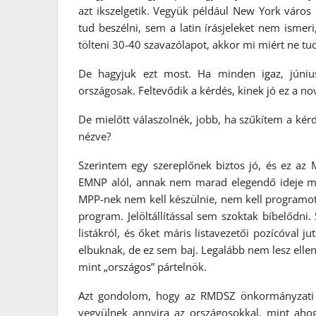
azt ikszelgetik. Vegyük például New York város
tud beszélni, sem a latin írásjeleket nem ismer
tölteni 30-40 szavazólapot, akkor mi miért ne tud
De hagyjuk ezt most. Ha minden igaz, júniu
országosak. Feltevődik a kérdés, kinek jó ez a 
De mielőtt válaszolnék, jobb, ha szűkítem a kér
nézve?
Szerintem egy szereplőnek biztos jó, és ez az M
EMNP alól, annak nem marad elegendő ideje m
MPP-nek nem kell készülnie, nem kell programo
program. Jelöltállítással sem szoktak bíbelődn
listákról, és őket máris listavezetői pozícóval
elbuknak, de ez sem baj. Legalább nem lesz elle
mint „országos” pártelnök.
Azt gondolom, hogy az RMDSZ önkormányzati ti
vegyülnek annyira az országosokkal, mint aho