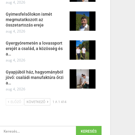
aug 4, 2026
Gyimesfelsőlokon ismét
megmutatkozott az
összetartozás ereje
aug 4, 2026
Gyergyóremetén a lovassport
erejét a család, a közösség és
a…
aug 4, 2026
Gyapjúból ház, hagyományból
jövő: családi manufaktúra őrzi
a…
aug 4, 2026
ELŐZŐ
KÖVETKEZŐ
1 A 1 414