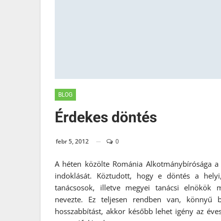
BLOG
Érdekes döntés
febr 5, 2012
0
A héten közölte Románia Alkotmánybírósága a 
indoklását. Köztudott, hogy e döntés a helyi,
tanácsosok, illetve megyei tanácsi elnökök
nevezte. Ez teljesen rendben van, könnyű 
hosszabbítást, akkor később lehet igény az éve