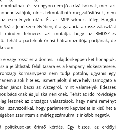
 dominálnak, és ez nagyon nem jó a riválisoknak, mert azt
mondanivalójuk, nincs felmutatható megvalósításuk, nem
 az események után. És az MPP-seknek, főleg Hargita
Szász Jenő személyében, ő a garancia a rossz választási
lül minden felmérés azt mutatja, hogy az RMDSZ-es
. Tehát a pártelnök óriási hátramozdítója pártjának, de
lkozom.
-e vagy rossz ez a döntés. Tulajdonképpen két hónapjuk,
 a jelöltlisták felállítására és a kampány előkészítésére.
rországi kormánypénz nem tudja pótolni, ugyanis egy
m a sok hiteles, ismert jelölt, illetve helyi támogató a
an János bácsi az Alszegről, mint valamelyik fideszes
os bácsiknak és Juliska néniknek. Tehát az idő rövidsége
ólag lesznek az országos választások, hagy némi reményt
l, szavazóikkal, hogy parlamenti képviselet is kisülhet a
ségében szerintem a mérleg számukra is inkább negatív.
politikusokat érintő kérdés. Egy biztos, az erdélyi