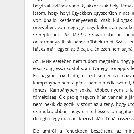
helyi választások vannak, akkor csak helyi témák
látom, hogy helyi ügyekben egyszerűen nincs 
volt önálló kezdeményezésük, csak kullogtak
megyében, van még egy nagy kolonc a nyakukon 
szerepléshez. Az MPP-s szavazótáboron be
önkormányzatisok népszerűbbek mint Szász Jenő
hát ez már legyen az ő bajuk, én ezen nem sajná
Az EMNP esetében nem tudom megítélni, hogy jó
első kongresszusuktól számítva egy hónapjuk lesz
Ez nagyon rövid idő, és ezt semennyi magya
kampányban nem a pénz, nem a média számít, hane
fontos. Kampányban sokkal többet nyom a latb
főméltóság. Ők pedig nagyon híján vannak a Ján
nem nekik dolgozik, viszont az a tény, hogy ut
számukra abban, hogy elhitethessék támogatóikka
dologból egy majdani közös listán. Tehát összes
De amiről a fentiekben beszéltem, az mind 