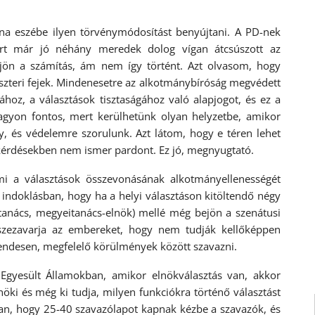
a eszébe ilyen törvénymódosítást benyújtani. A PD-nek
rt már jó néhány meredek dolog vígan átcsúszott az
jön a számítás, ám nem így történt. Azt olvasom, hogy
szteri fejek. Mindenesetre az alkotmánybíróság megvédett
hoz, a választások tisztaságához való alapjogot, és ez a
agyon fontos, mert kerülhetünk olyan helyzetbe, amikor
, és védelemre szorulunk. Azt látom, hogy e téren lehet
 kérdésekben nem ismer pardont. Ez jó, megnyugtató.
mi a választások összevonásának alkotmányellenességét
 az indoklásban, hogy ha a helyi választáson kitöltendő négy
 tanács, megyeitanács-elnök) mellé még bejön a szenátusi
sszezavarja az embereket, hogy nem tudják kellőképpen
endesen, megfelelő körülmények között szavazni.
 Egyesült Államokban, amikor elnökválasztás van, akkor
nöki és még ki tudja, milyen funkciókra történő választást
yan, hogy 25-40 szavazólapot kapnak kézbe a szavazók, és