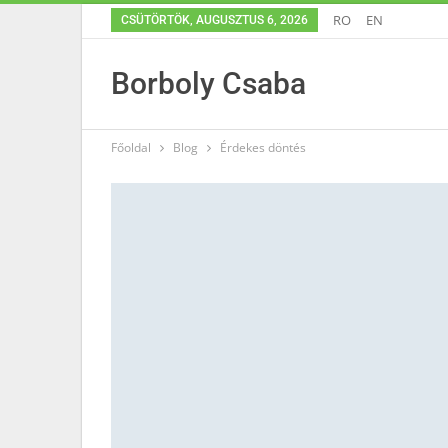
RO
EN
CSÜTÖRTÖK, AUGUSZTUS 6, 2026
Borboly Csaba
Főoldal
Blog
Érdekes döntés