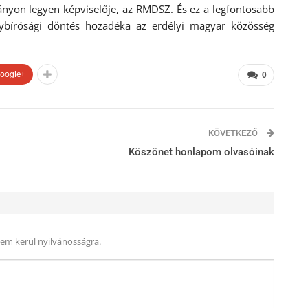
nyon legyen képviselője, az RMDSZ. És ez a legfontosabb
bírósági döntés hozadéka az erdélyi magyar közösség
oogle+
0
KÖVETKEZŐ
Köszönet honlapom olvasóinak
nem kerül nyilvánosságra.