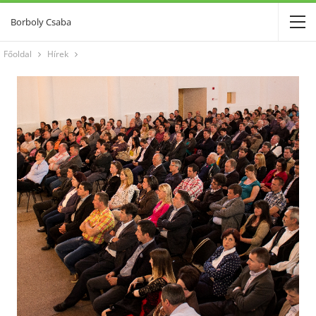
Borboly Csaba
Főoldal
Hírek