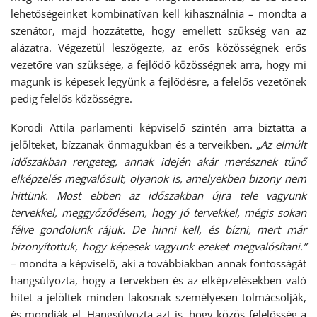
lehetőségeinket kombinatívan kell kihasználnia – mondta a
szenátor, majd hozzátette, hogy emellett szükség van az
alázatra. Végezetül leszögezte, az erős közösségnek erős
vezetőre van szüksége, a fejlődő közösségnek arra, hogy mi
magunk is képesek legyünk a fejlődésre, a felelős vezetőnek
pedig felelős közösségre.
Korodi Attila parlamenti képviselő szintén arra biztatta a
jelölteket, bízzanak önmagukban és a terveikben. „
Az elmúlt
időszakban rengeteg, annak idején akár merésznek tűnő
elképzelés megvalósult, olyanok is, amelyekben bizony nem
hittünk. Most ebben az időszakban újra tele vagyunk
tervekkel, meggyőződésem, hogy jó tervekkel, mégis sokan
félve gondolunk rájuk. De hinni kell, és bízni, mert már
bizonyítottuk, hogy képesek vagyunk ezeket megvalósítani.”
– mondta a képviselő, aki a továbbiakban annak fontosságát
hangsúlyozta, hogy a tervekben és az elképzelésekben való
hitet a jelöltek minden lakosnak személyesen tolmácsolják,
és mondják el. Hangsúlyozta azt is, hogy közös felelősség a