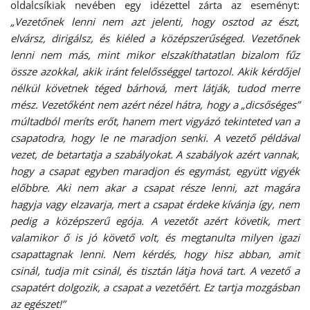
oldalcsíkiak nevében egy idézettel zárta az eseményt:
„Vezetőnek lenni nem azt jelenti, hogy osztod az észt,
elvársz, dirigálsz, és kiéled a középszerűséged. Vezetőnek
lenni nem más, mint mikor elszakíthatatlan bizalom fűz
össze azokkal, akik iránt felelősséggel tartozol. Akik kérdőjel
nélkül követnek téged bárhová, mert látják, tudod merre
mész. Vezetőként nem azért nézel hátra, hogy a „dicsőséges”
múltadból meríts erőt, hanem mert vigyázó tekinteted van a
csapatodra, hogy le ne maradjon senki. A vezető példával
vezet, de betartatja a szabályokat. A szabályok azért vannak,
hogy a csapat egyben maradjon és egymást, együtt vigyék
előbbre. Aki nem akar a csapat része lenni, azt magára
hagyja vagy elzavarja, mert a csapat érdeke kívánja így, nem
pedig a középszerű egója. A vezetőt azért követik, mert
valamikor ő is jó követő volt, és megtanulta milyen igazi
csapattagnak lenni. Nem kérdés, hogy hisz abban, amit
csinál, tudja mit csinál, és tisztán látja hová tart. A vezető a
csapatért dolgozik, a csapat a vezetőért. Ez tartja mozgásban
az egészet!”