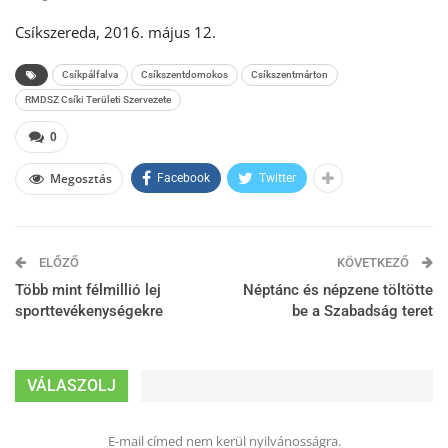
Csíkszereda, 2016. május 12.
Csíkpálfalva
Csíkszentdomokos
Csíkszentmárton
RMDSZ Csíki Területi Szervezete
0
Megosztás
Facebook
Twitter
ELŐZŐ
KÖVETKEZŐ
Több mint félmillió lej
Néptánc és népzene töltötte
sporttevékenységekre
be a Szabadság teret
VÁLASZOLJ
E-mail címed nem kerül nyilvánosságra.