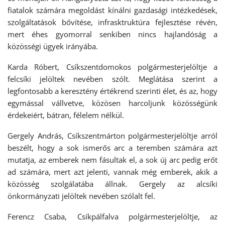
fiatalok számára megoldást kínálni gazdasági intézkedések,
szolgáltatások bővítése, infrasktruktúra fejlesztése révén,
mert éhes gyomorral senkiben nincs hajlandóság a
közösségi ügyek irányába.
Karda Róbert, Csíkszentdomokos polgármesterjelöltje a
felcsíki jelöltek nevében szólt. Meglátása szerint a
legfontosabb a keresztény értékrend szerinti élet, és az, hogy
egymással vállvetve, közösen harcoljunk közösségünk
érdekeiért, bátran, félelem nélkül.
Gergely András, Csíkszentmárton polgármesterjelöltje arról
beszélt, hogy a sok ismerős arc a teremben számára azt
mutatja, az emberek nem fásultak el, a sok új arc pedig erőt
ad számára, mert azt jelenti, vannak még emberek, akik a
közösség szolgálatába állnak. Gergely az alcsíki
önkormányzati jelöltek nevében szólalt fel.
Ferencz Csaba, Csíkpálfalva polgármesterjelöltje, az