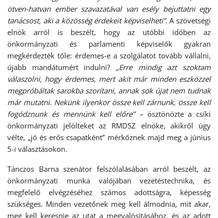
ötven-hatvan ember szavazatával van esély bejuttatni egy
tanácsost, aki a közösség érdekeit képviselheti”
. A szövetségi
elnök arról is beszélt, hogy az utóbbi időben az
önkormányzati és parlamenti képviselők gyakran
megkérdezték tőle: érdemes-e a szolgálatot tovább vállalni,
újabb mandátumért indulni?
„Erre mindig azt szoktam
válaszolni, hogy érdemes, mert akit már minden eszközzel
megpróbáltak sarokba szorítani, annak sok újat nem tudnak
már mutatni. Nekünk ilyenkor össze kell zárnunk, össze kell
fogódznunk és mennünk kell előre” –
ösztönözte a csíki
önkormányzati jelölteket az RMDSZ elnöke, akikről úgy
vélte, „jó és erős csapatként” mérkőznek majd meg a június
5-i választásokon.
Tánczos Barna szenátor felszólalásában arról beszélt, az
önkormányzati munka valójában vezetéstechnika, és
megfelelő elvégzéséhez számos adottságra, képesség
szükséges. Minden vezetőnek meg kell álmodnia, mit akar,
meg kell keresnie az utat a megvalósításához, és az adott