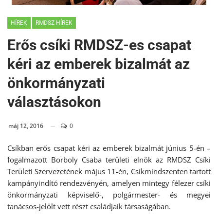
HÍREK
RMDSZ HÍREK
Erős csíki RMDSZ-es csapat
kéri az emberek bizalmát az
önkormányzati
választásokon
máj 12, 2016
0
Csíkban erős csapat kéri az emberek bizalmát június 5-én –
fogalmazott Borboly Csaba területi elnök az RMDSZ Csíki
Területi Szervezetének május 11-én, Csíkmindszenten tartott
kampányindító rendezvényén, amelyen mintegy félezer csíki
önkormányzati képviselő-, polgármester- és megyei
tanácsos-jelölt vett részt családjaik társaságában.