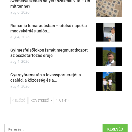
Személyeskedés helyett szakmai vita – Ön
mit tenne?
aug 6, 2026
Románia lemaradásban – utolsó napok a
medvekérdés uniós…
aug 4, 2026
Gyimesfelsőlokon ismét megmutatkozott
az összetartozás ereje
aug 4, 2026
Gyergyóremetén a lovassport erejét a
család, a közösség és a…
aug 4, 2026
ELŐZŐ
KÖVETKEZŐ
1 A 1 414