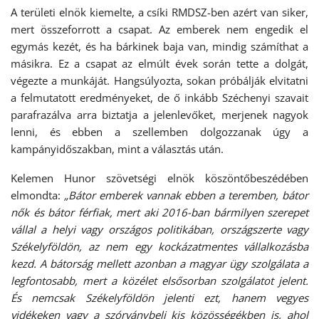
A területi elnök kiemelte, a csíki RMDSZ-ben azért van siker,
mert összeforrott a csapat. Az emberek nem engedik el
egymás kezét, és ha bárkinek baja van, mindig számíthat a
másikra. Ez a csapat az elmúlt évek során tette a dolgát,
végezte a munkáját. Hangsúlyozta, sokan próbálják elvitatni
a felmutatott eredményeket, de ő inkább Széchenyi szavait
parafrazálva arra biztatja a jelenlevőket, merjenek nagyok
lenni, és ebben a szellemben dolgozzanak úgy a
kampányidőszakban, mint a választás után.
Kelemen Hunor szövetségi elnök köszöntőbeszédében
elmondta:
„Bátor emberek vannak ebben a teremben, bátor
nők és bátor férfiak, mert aki 2016-ban bármilyen szerepet
vállal a helyi vagy országos politikában, országszerte vagy
Székelyföldön, az nem egy kockázatmentes vállalkozásba
kezd. A bátorság mellett azonban a magyar ügy szolgálata a
legfontosabb, mert a közélet elsősorban szolgálatot jelent.
És nemcsak Székelyföldön jelenti ezt, hanem vegyes
vidékeken vagy a szórványbeli kis közösségékben is, ahol