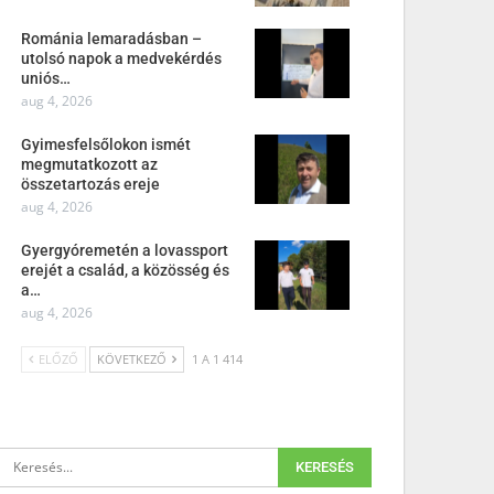
Románia lemaradásban –
utolsó napok a medvekérdés
uniós…
aug 4, 2026
Gyimesfelsőlokon ismét
megmutatkozott az
összetartozás ereje
aug 4, 2026
Gyergyóremetén a lovassport
erejét a család, a közösség és
a…
aug 4, 2026
ELŐZŐ
KÖVETKEZŐ
1 A 1 414