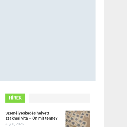
HÍREK
Személyeskedés helyett
szakmai vita – Ön mit tenne?
aug 6, 2026