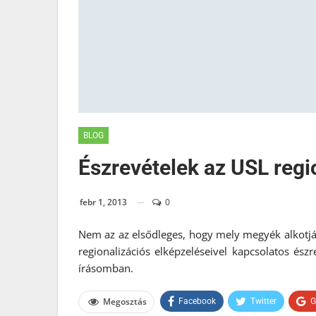
BLOG
Észrevételek az USL regi
febr 1, 2013
0
Nem az az elsődleges, hogy mely megyék alkotjá
regionalizációs elképzeléseivel kapcsolatos ész
írásomban.
Megosztás
Facebook
Twitter
G