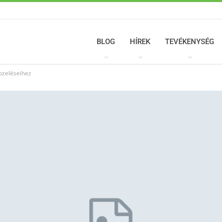
BLOG
HÍREK
TEVÉKENYSÉG
épzeléseihez