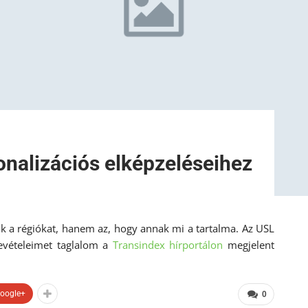
onalizációs elképzeléseihez
k a régiókat, hanem az, hogy annak mi a tartalma. Az USL
revételeimet taglalom a
Transindex hírportálon
megjelent
oogle+
0