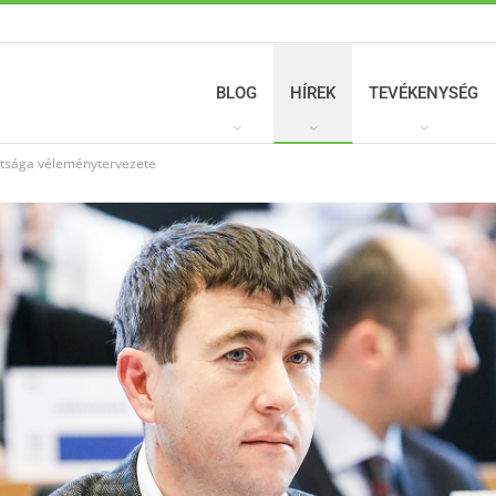
BLOG
HÍREK
TEVÉKENYSÉG
ttsága véleménytervezete