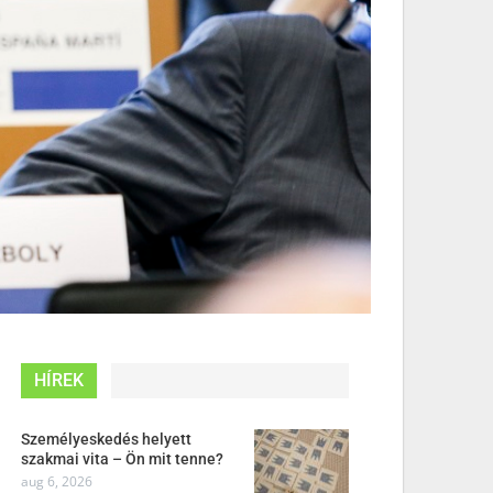
HÍREK
Személyeskedés helyett
szakmai vita – Ön mit tenne?
aug 6, 2026