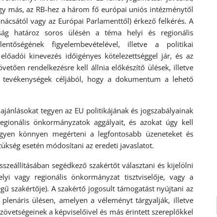
agy más, az RB-hez a három fő európai uniós intézménytől
anácsától vagy az Európai Parlamenttől) érkező felkérés. A
ttság határoz soros ülésén a téma helyi és regionális
ntőségének figyelembevételével, illetve a politikai
lőadói kinevezés időigényes kötelezettséggel jár, és az
etően rendelkezésre kell állnia előkészítő ülések, illetve
s tevékenységek céljából, hogy a dokumentum a lehető
jánlásokat tegyen az EU politikájának és jogszabályainak
 regionális önkormányzatok aggályait, és azokat úgy kell
gyen könnyen megérteni a legfontosabb üzeneteket és
zükség esetén módosítani az eredeti javaslatot.
eállításában segédkező szakértőt választani és kijelölni
elyi vagy regionális önkormányzat tisztviselője, vagy a
 szakértője). A szakértő jogosult támogatást nyújtani az
plenáris ülésen, amelyen a véleményt tárgyalják, illetve
övetségeinek a képviselőivel és más érintett szereplőkkel