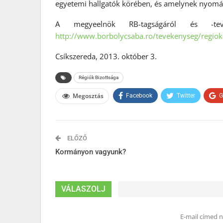
egyetemi hallgatók körében, és amelynek nyomá
A megyeelnök RB-tagságáról és -tevé
http://www.borbolycsaba.ro/
tevekenyseg/regiok
Csíkszereda, 2013. október 3.
Régiók Bizottsága
Megosztás
Facebook
Twitter
G
ELŐZŐ
Kormányon vagyunk?
VÁLASZOLJ
E-mail címed 