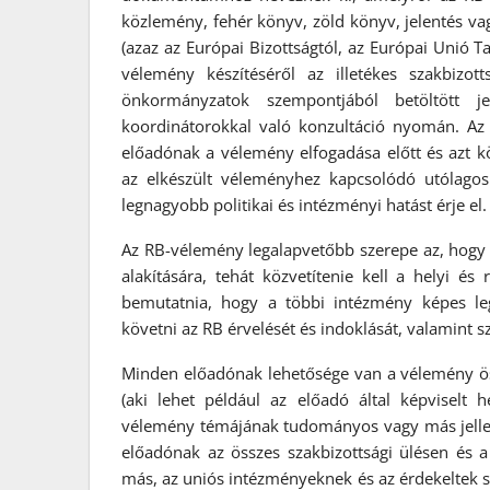
közlemény, fehér könyv, zöld könyv, jelentés v
(azaz az Európai Bizottságtól, az Európai Unió T
vélemény készítéséről az illetékes szakbizo
önkormányzatok szempontjából betöltött jele
koordinátorokkal való konzultáció nyomán. Az e
előadónak a vélemény elfogadása előtt és azt köv
az elkészült véleményhez kapcsolódó utólago
legnagyobb politikai és intézményi hatást érje el.
Az RB-vélemény legalapvetőbb szerepe az, hogy a
alakítására, tehát közvetítenie kell a helyi és
bemutatnia, hogy a többi intézmény képes le
követni az RB érvelését és indoklását, valamint s
Minden előadónak lehetősége van a vélemény össz
(aki lehet például az előadó által képviselt h
vélemény témájának tudományos vagy más jellegű
előadónak az összes szakbizottsági ülésen és a 
más, az uniós intézményeknek és az érdekeltek sz