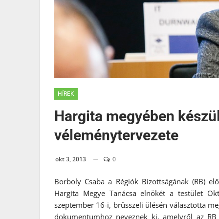
HÍREK
Hargita megyében készül
véleménytervezete
okt 3, 2013
0
Borboly Csaba a Régiók Bizottságának (RB) elő
Hargita Megye Tanácsa elnökét a testület Okt
szeptember 16-i, brüsszeli ülésén választotta me
dokumentumhoz neveznek ki, amelyről az RB vél