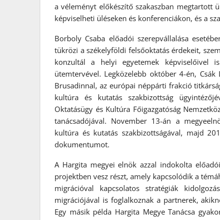
a véleményt előkészítő szakaszban megtartott ü
képviselheti üléseken és konferenciákon, és a sz
Borboly Csaba előadói szerepvállalása esetébe
tükrözi a székelyföldi felsőoktatás érdekeit, s
konzultál a helyi egyetemek képviselőivel
ütemtervével. Legközelebb október 4-én, Csák L
Brusadinnal, az európai néppárti frakció titkársá
kultúra és kutatás szakbizottság ügyintézőj
Oktatásügy és Kultúra Főigazgatóság Nemzetköz
tanácsadójával. November 13-án a megyeelnök
kultúra és kutatás szakbizottságával, majd 20
dokumentumot.
A Hargita megyei elnök azzal indokolta előadó
projektben vesz részt, amely kapcsolódik a témá
migrációval kapcsolatos stratégiák kidolgo
migrációjával is foglalkoznak a partnerek, akik
Egy másik példa Hargita Megye Tanácsa gyako