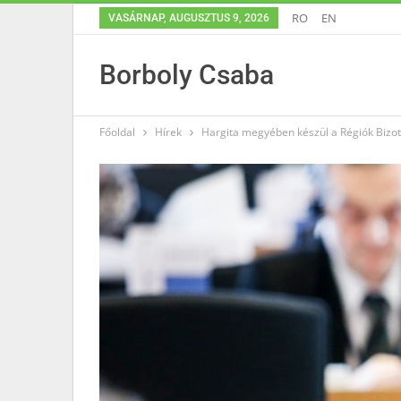
RO
EN
VASÁRNAP, AUGUSZTUS 9, 2026
Borboly Csaba
Főoldal
Hírek
Hargita megyében készül a Régiók Bizo