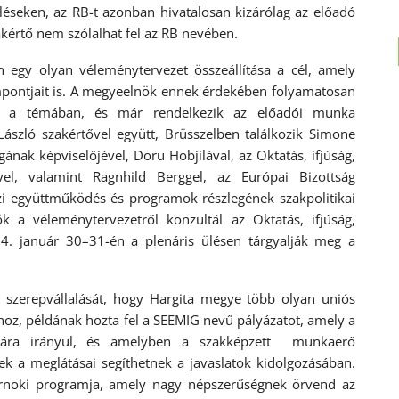
léseken, az RB-t azonban hivatalosan kizárólag az előadó
akértő nem szólalhat fel az RB nevében.
n egy olyan véleménytervezet összeállítása a cél, amely
zempontjait is. A megyeelnök ennek érdekében folyamatosan
 is a témában, és már rendelkezik az előadói munka
ászló szakértővel együtt, Brüsszelben találkozik Simone
gának képviselőjével, Doru Hobjilával, az Oktatás, ifjúság,
ével, valamint Ragnhild Berggel, az Európai Bizottság
i együttműködés és programok részlegének szakpolitikai
 a véleménytervezetről konzultál az Oktatás, ifjúság,
14. január 30–31-én a plenáris ülésen tárgyalják meg a
i szerepvállalását, hogy Hargita megye több olyan uniós
hoz, példának hozta fel a SEEMIG nevű pályázatot, amely a
zására irányul, és amelyben a szakképzett munkaerő
nek a meglátásai segíthetnek a javaslatok kidolgozásában.
rnoki programja, amely nagy népszerűségnek örvend az