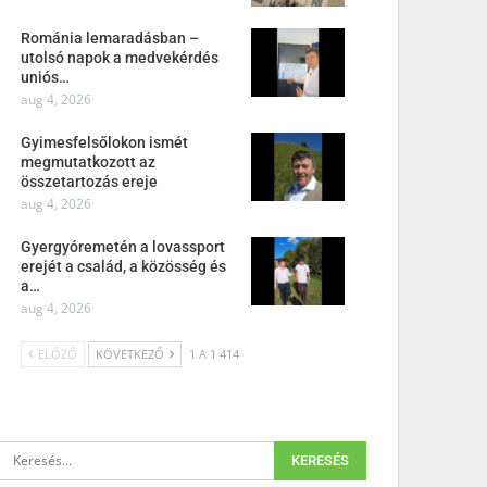
Románia lemaradásban –
utolsó napok a medvekérdés
uniós…
aug 4, 2026
Gyimesfelsőlokon ismét
megmutatkozott az
összetartozás ereje
aug 4, 2026
Gyergyóremetén a lovassport
erejét a család, a közösség és
a…
aug 4, 2026
ELŐZŐ
KÖVETKEZŐ
1 A 1 414