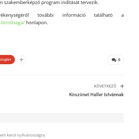
n szakemberképző program indítását tervezik.
kenységéről további információ található a
-bizottsaga/
honlapon.
oogle+
0
KÖVETKEZŐ
Köszönet Haller Istvánnak
nem kerül nyilvánosságra.