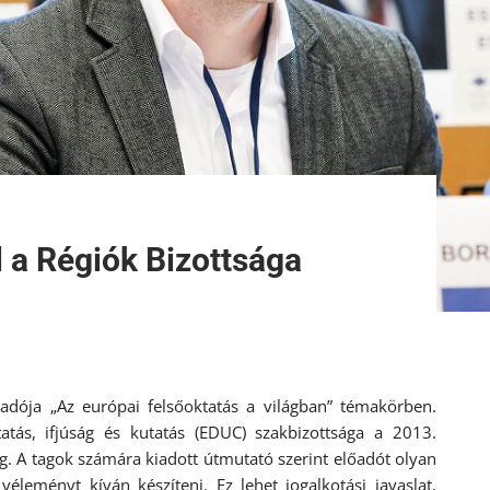
 a Régiók Bizottsága
adója „Az európai felsőoktatás a világban” témakörben.
atás, ifjúság és kutatás (EDUC) szakbizottsága a 2013.
g. A tagok számára kiadott útmutató szerint előadót olyan
eményt kíván készíteni. Ez lehet jogalkotási javaslat,