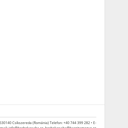
 530140 Csíkszereda (Románia) Telefon: +40 744 399 282 • E-
mail:
info@borbolycsaba.ro
,
borbolycsaba@hargitamegye.ro