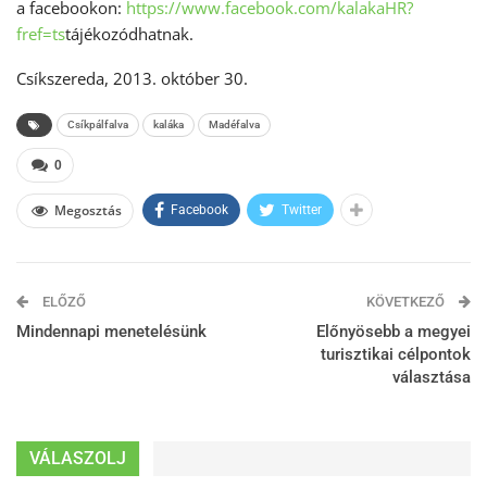
a facebookon:
https://www.facebook.com/
kalakaHR?
fref=ts
tájékozódhatnak.
Csíkszereda, 2013. október 30.
Csíkpálfalva
kaláka
Madéfalva
0
Megosztás
Facebook
Twitter
ELŐZŐ
KÖVETKEZŐ
Mindennapi menetelésünk
Előnyösebb a megyei
turisztikai célpontok
választása
VÁLASZOLJ