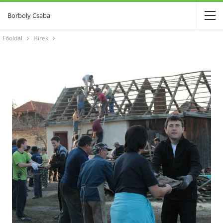
Borboly Csaba
Főoldal
Hírek