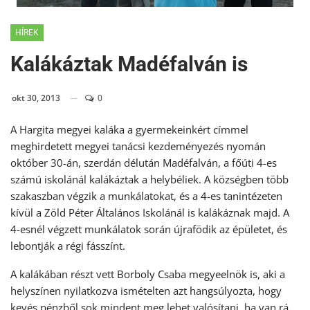
HÍREK
Kalákáztak Madéfalván is
okt 30, 2013
0
A Hargita megyei kaláka a gyermekeinkért címmel
meghirdetett megyei tanácsi kezdeményezés nyomán
október 30-án, szerdán délután Madéfalván, a főúti 4-es
számú iskolánál kalákáztak a helybéliek. A községben több
szakaszban végzik a munkálatokat, és a 4-es tanintézeten
kívül a Zöld Péter Általános Iskolánál is kalákáznak majd. A
4-esnél végzett munkálatok során újrafödik az épületet, és
lebontják a régi fásszínt.
A kalákában részt vett Borboly Csaba megyeelnök is, aki a
helyszínen nyilatkozva ismételten azt hangsúlyozta, hogy
kevés pénzből sok mindent meg lehet valósítani, ha van rá