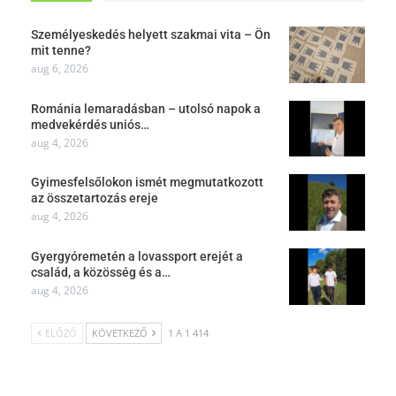
Személyeskedés helyett szakmai vita – Ön
mit tenne?
aug 6, 2026
Románia lemaradásban – utolsó napok a
medvekérdés uniós…
aug 4, 2026
Gyimesfelsőlokon ismét megmutatkozott
az összetartozás ereje
aug 4, 2026
Gyergyóremetén a lovassport erejét a
család, a közösség és a…
aug 4, 2026
ELŐZŐ
KÖVETKEZŐ
1 A 1 414