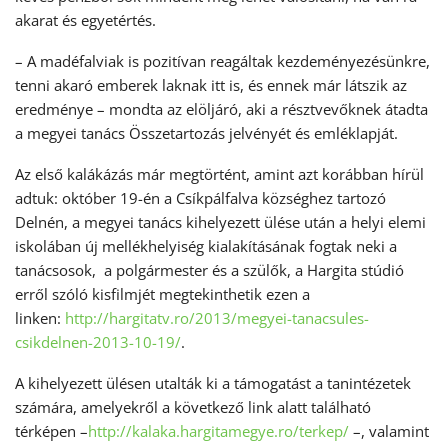
akarat és egyetértés.
– A madéfalviak is pozitívan reagáltak kezdeményezésünkre,
tenni akaró emberek laknak itt is, és ennek már látszik az
eredménye – mondta az elöljáró, aki a résztvevőknek átadta
a megyei tanács Összetartozás jelvényét és emléklapját.
Az első kalákázás már megtörtént, amint azt korábban hírül
adtuk: október 19-én a Csíkpálfalva községhez tartozó
Delnén, a megyei tanács kihelyezett ülése után a helyi elemi
iskolában új mellékhelyiség kialakításának fogtak neki a
tanácsosok, a polgármester és a szülők, a Hargita stúdió
erről szóló kisfilmjét megtekinthetik ezen a
linken:
http://hargitatv.ro/2013/
megyei-tanacsules-
csikdelnen-
2013-10-19/
.
A kihelyezett ülésen utalták ki a támogatást a tanintézetek
számára, amelyekről a következő link alatt található
térképen –
http://kalaka.hargitamegye.ro/
terkep/
–, valamint