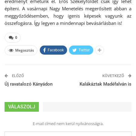
eredményt érhetünk el. Erős Székelyföldet csak így lehet
építeni. A vasárnapi Nagy Menetelés megerősített abban a
meggyőződésemben, hogy igenis képesek vagyunk az
összefogásra. Így legyen a mindennapi bevásárlásban is!
0
Megosztás
Facebook
Twitter
ELŐZŐ
KÖVETKEZŐ
Új ravatalozó Kányádon
Kalákáztak Madéfalván is
VÁLASZOLJ
E-mail címed nem kerül nyilvánosságra.