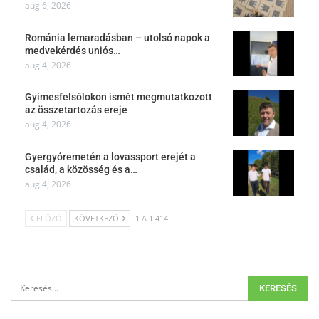
aug 6, 2026
Románia lemaradásban – utolsó napok a
medvekérdés uniós…
aug 4, 2026
Gyimesfelsőlokon ismét megmutatkozott
az összetartozás ereje
aug 4, 2026
Gyergyóremetén a lovassport erejét a
család, a közösség és a…
aug 4, 2026
ELŐZŐ
KÖVETKEZŐ
1 A 1 414