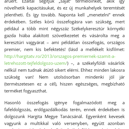
áruért. Ezáltal segítjük „saját” termelőinket, akik így
növelhetik kapacitásukat, és ez új munkahelyek teremtését
jelentheti. És így tovább. Naponta kell „menetelni” ennek
érdekében. Széles körű összefogásra van szükség, mert
például a több mint négyszáz Székelykeresztúr környéki
gazda hiába alakított szövetkezetet és vásárolta meg a
keresztúri vajgyárat – ami példátlan összefogás, országos
premier, nem kis befektetés! (lásd a mellékelt kisfilmet:
http://hargitatv.ro/2013/
orszagos-premiernek-szamit-a-
letrehozott-tejfeldolgozo-
uzem/
) –, a székelyföldi vásárlók
nélkül nem tudnak átütő sikert elérni. Ehhez minden lakosra
szükség van! Nem utolsósorban mindenki jól jár
(természetesen ez a cél), hiszen egészséges, megbízható
terméket fogyaszthat.
Hasonló összefogás igénye fogalmazódott meg a
fafeldolgozás, erdőgazdálkodás terén, ennek érdekében is
dolgozunk Hargita Megye Tanácsánál. Egyenként kevesek
vagyunk a multikkal való versenyben, együtt azonban