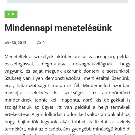
BLOG
Mindennapi menetelésünk
okt 30, 2013
0
Meneteltek a székelyek október utolsó vasárnapján, példás
összefogással, megmutatva országnak-világnak, hogy
vagyunk, és saját magunk akarunk dönteni a sorsunkról.
Szükség van ilyen demonstrációkra, mert ezáltal üzenünk,
erőt, határozottságot mutatunk fel. Mindemellett azonban
másfajta cselekvés is szükséges: az autonómiáért
mindenkinek tennie kell, naponta, apró kis dolgokkal is
szolgálhatjuk az ügyet. Itt van például a helyi termékek
értékesítése. A gondolkodásmódon kell változtatnunk ahhoz,
hogy hajlandók legyünk akár többet is fizetni a székely
termékért, mint az olcsóbb, ám gyengébb minőségű külföldi