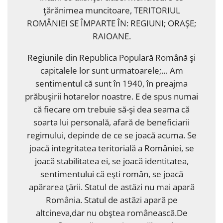
ţărănimea muncitoare, TERITORIUL
ROMÂNIEI SE ÎMPARTE ÎN: REGIUNI; ORAŞE;
RAIOANE.
Regiunile din Republica Populară Română şi
capitalele lor sunt urmatoarele;… Am
sentimentul că sunt în 1940, în preajma
prăbuşirii hotarelor noastre. E de spus numai
că fiecare om trebuie să-şi dea seama că
soarta lui personală, afară de beneficiarii
regimului, depinde de ce se joacă acuma. Se
joacă integritatea teritorială a României, se
joacă stabilitatea ei, se joacă identitatea,
sentimentului că eşti român, se joacă
apărarea ţării. Statul de astăzi nu mai apară
România. Statul de astăzi apară pe
altcineva,dar nu obştea românească.De