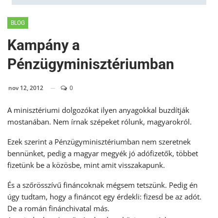
BLOG
Kampány a
Pénzügyminisztériumban
nov 12, 2012
0
A minisztériumi dolgozókat ilyen anyagokkal buzdítják
mostanában. Nem írnak szépeket rólunk, magyarokról.
Ezek szerint a Pénzügyminisztériumban nem szeretnek
bennünket, pedig a magyar megyék jó adófizetők, többet
fizetünk be a közösbe, mint amit visszakapunk.
És a szőrösszívű fináncoknak mégsem tetszünk. Pedig én
úgy tudtam, hogy a fináncot egy érdekli: fizesd be az adót.
De a román finánchivatal más.