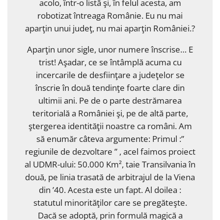
acolo, într-o listă şi, în felul acesta, am
robotizat întreaga Românie. Eu nu mai
aparţin unui judeţ, nu mai aparţin României.?
Aparţin unor sigle, unor numere înscrise… E
trist! Aşadar, ce se întâmplă acuma cu
incercarile de desfiinţare a judeţelor se
înscrie în două tendinţe foarte clare din
ultimii ani. Pe de o parte destrămarea
teritorială a României şi, pe de altă parte,
ştergerea identităţii noastre ca români. Am
să enumăr câteva argumente: Primul :”
regiunile de dezvoltare ” , acel faimos proiect
al UDMR-ului: 50.000 Km², taie Transilvania în
două, pe linia trasată de arbitrajul de la Viena
din ’40. Acesta este un fapt. Al doilea :
statutul minorităţilor care se pregăteşte.
Dacă se adoptă, prin formulă magică a