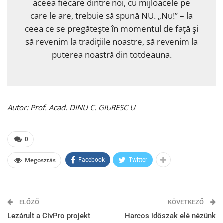
aceea fiecare dintre noi, cu mijloacele pe
care le are, trebuie să spună NU. „Nu!” – la
ceea ce se pregăteşte în momentul de faţă şi
să revenim la tradiţiile noastre, să revenim la
puterea noastră din totdeauna.
Autor: Prof. Acad. DINU C. GIURESC U
0
Megosztás
Facebook
Twitter
ELŐZŐ
KÖVETKEZŐ
Lezárult a CivPro projekt
Harcos időszak elé nézünk