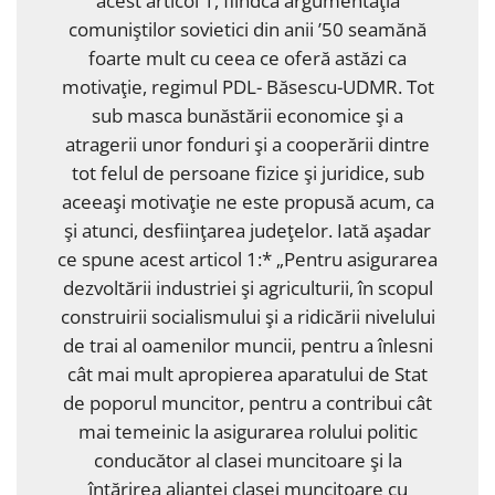
acest articol 1, fiindcă argumentaţia
comuniştilor sovietici din anii ’50 seamănă
foarte mult cu ceea ce oferă astăzi ca
motivaţie, regimul PDL- Băsescu-UDMR. Tot
sub masca bunăstării economice şi a
atragerii unor fonduri şi a cooperării dintre
tot felul de persoane fizice şi juridice, sub
aceeaşi motivaţie ne este propusă acum, ca
şi atunci, desfiinţarea judeţelor. Iată aşadar
ce spune acest articol 1:* „Pentru asigurarea
dezvoltării industriei şi agriculturii, în scopul
construirii socialismului şi a ridicării nivelului
de trai al oamenilor muncii, pentru a înlesni
cât mai mult apropierea aparatului de Stat
de poporul muncitor, pentru a contribui cât
mai temeinic la asigurarea rolului politic
conducător al clasei muncitoare şi la
întărirea alianţei clasei muncitoare cu