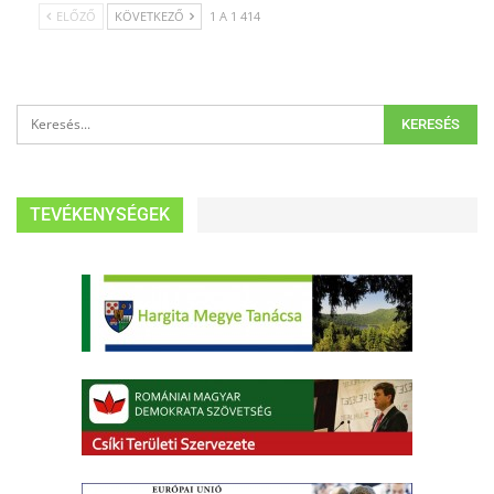
ELŐZŐ
KÖVETKEZŐ
1 A 1 414
TEVÉKENYSÉGEK