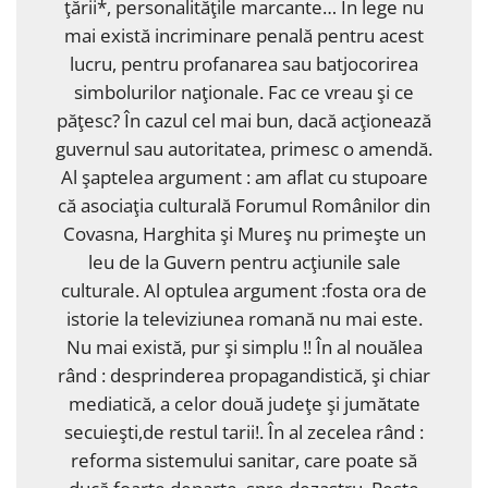
ţării*, personalităţile marcante… În lege nu
mai există incriminare penală pentru acest
lucru, pentru profanarea sau batjocorirea
simbolurilor naţionale. Fac ce vreau şi ce
păţesc? În cazul cel mai bun, dacă acţionează
guvernul sau autoritatea, primesc o amendă.
Al şaptelea argument : am aflat cu stupoare
că asociaţia culturală Forumul Românilor din
Covasna, Harghita şi Mureş nu primeşte un
leu de la Guvern pentru acţiunile sale
culturale. Al optulea argument :fosta ora de
istorie la televiziunea romană nu mai este.
Nu mai există, pur şi simplu !! În al nouălea
rând : desprinderea propagandistică, şi chiar
mediatică, a celor două judeţe şi jumătate
secuieşti,de restul tarii!. În al zecelea rând :
reforma sistemului sanitar, care poate să