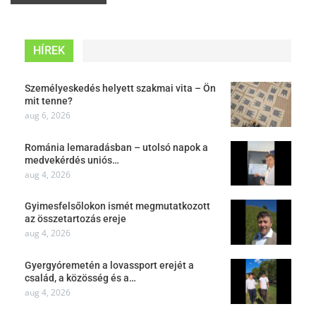
HÍREK
Személyeskedés helyett szakmai vita – Ön
mit tenne?
aug 6, 2026
Románia lemaradásban – utolsó napok a
medvekérdés uniós…
aug 4, 2026
Gyimesfelsőlokon ismét megmutatkozott
az összetartozás ereje
aug 4, 2026
Gyergyóremetén a lovassport erejét a
család, a közösség és a…
aug 4, 2026