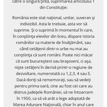
către o singură ţintă, suprimarea articolului 1
din Constituţie:
România este stat naţional, unitar, suveran şi
indivizibil. Asta le trebuie, asta vor să
suprime. Şi o suprimă în momentul în care,
în conştiinţa elevilor din liceu, dispare Istoria
românilor ca materie de învăţământ, sau
când cetăţenii dintr-o urbe nu mai au
conştiinţa că sunt români. Poate nici măcar
că sunt bucureşteni sau braşoveni, ci aşa,
nişte cetăţeni în derivă printr-o regiune de
dezvoltare, numerotată cu 1,2,3, 4 sau 5.
Dacă doriţi să rememoraţi, sau să vedeţi
pentru prima oară, cine au fost cei care au
distrus judeţele României, să ne întoarcem
în 1950, ca să vă arăt o lege adoptată de
Marea Adunare Naţională, chiar în anul care