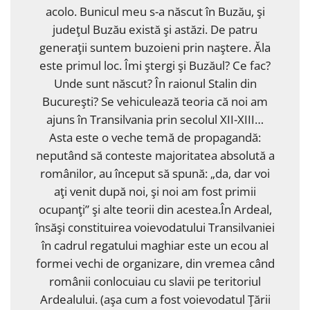
acolo. Bunicul meu s-a născut în Buzău, şi
judeţul Buzău există şi astăzi. De patru
generaţii suntem buzoieni prin naştere. Ăla
este primul loc. Îmi ştergi şi Buzăul? Ce fac?
Unde sunt născut? În raionul Stalin din
Bucureşti? Se vehiculează teoria că noi am
ajuns în Transilvania prin secolul XII-XIII…
Asta este o veche temă de propagandă:
neputând să conteste majoritatea absolută a
românilor, au început să spună: „da, dar voi
aţi venit după noi, şi noi am fost primii
ocupanţi” şi alte teorii din acestea.În Ardeal,
însăşi constituirea voievodatului Transilvaniei
în cadrul regatului maghiar este un ecou al
formei vechi de organizare, din vremea când
românii conlocuiau cu slavii pe teritoriul
Ardealului. (aşa cum a fost voievodatul Ţării