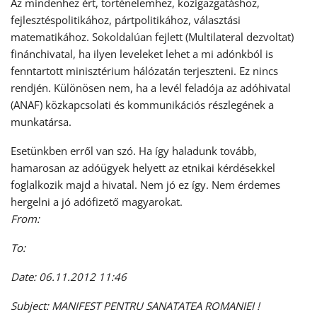
Az mindenhez ért, történelemhez, közigazgatáshoz,
fejlesztéspolitikához, pártpolitikához, választási
matematikához. Sokoldalúan fejlett (Multilateral dezvoltat)
finánchivatal, ha ilyen leveleket lehet a mi adónkból is
fenntartott minisztérium hálózatán terjeszteni. Ez nincs
rendjén. Különösen nem, ha a levél feladója az adóhivatal
(ANAF) közkapcsolati és kommunikációs részlegének a
munkatársa.
Esetünkben erről van szó. Ha így haladunk tovább,
hamarosan az adóügyek helyett az etnikai kérdésekkel
foglalkozik majd a hivatal. Nem jó ez így. Nem érdemes
hergelni a jó adófizető magyarokat.
From:
To:
Date: 06.11.2012 11:46
Subject: MANIFEST PENTRU SANATATEA ROMANIEI !