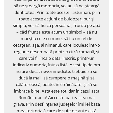
să ne şteargă memoria, vo iau să ne şteargă
identitatea. Prin toate aceste răsturnări, prin
toate aceste acţiuni de buldozer, pur şi
simplu, vor să fiu ca persoana , frunza pe apă
– căci frunza este acum un simbol – să nu
mai ştiu ce e cu mine, să fiu un fel de
cetăţean, aşa, al nimănui, care locuiesc într-o
regiune desemnată printr-o cifră romană, şi
care voi fi, încă o dată, înscris, printr-un
indicativ numeric, într-o listă. Acest tip de om
nu are decât nevoi imediate: trebuie să se
ducă la mall, să cumpere o maşină şi să
călătorească, poate, în străinătate, şi să se
îmbrace bine. Asta este tot, dar în cazul ăsta
România: adio! Aici este partea cea mai
gravă. Prin desfiinţarea judeţelor îmi iei baza
mea teritorială care de sute de ani există