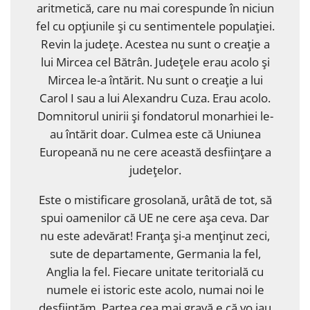
aritmetică, care nu mai corespunde în niciun
fel cu opţiunile şi cu sentimentele populaţiei.
Revin la judeţe. Acestea nu sunt o creaţie a
lui Mircea cel Bătrân. Judeţele erau acolo şi
Mircea le-a întărit. Nu sunt o creaţie a lui
Carol I sau a lui Alexandru Cuza. Erau acolo.
Domnitorul unirii şi fondatorul monarhiei le-
au întărit doar. Culmea este că Uniunea
Europeană nu ne cere această desfiinţare a
judeţelor.
Este o mistificare grosolană, urâtă de tot, să
spui oamenilor că UE ne cere aşa ceva. Dar
nu este adevărat! Franţa şi-a menţinut zeci,
sute de departamente, Germania la fel,
Anglia la fel. Fiecare unitate teritorială cu
numele ei istoric este acolo, numai noi le
desfiinţăm. Partea cea mai gravă e că vo iau