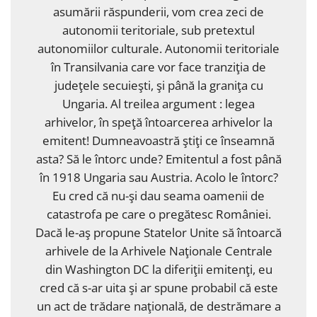
asumării răspunderii, vom crea zeci de
autonomii teritoriale, sub pretextul
autonomiilor culturale. Autonomii teritoriale
în Transilvania care vor face tranziţia de
judeţele secuieşti, şi până la graniţa cu
Ungaria. Al treilea argument : legea
arhivelor, în speţă întoarcerea arhivelor la
emitent! Dumneavoastră ştiţi ce înseamnă
asta? Să le întorc unde? Emitentul a fost până
în 1918 Ungaria sau Austria. Acolo le întorc?
Eu cred că nu-şi dau seama oamenii de
catastrofa pe care o pregătesc României.
Dacă le-aş propune Statelor Unite să întoarcă
arhivele de la Arhivele Naţionale Centrale
din Washington DC la diferiţii emitenţi, eu
cred că s-ar uita şi ar spune probabil că este
un act de trădare naţională, de destrămare a