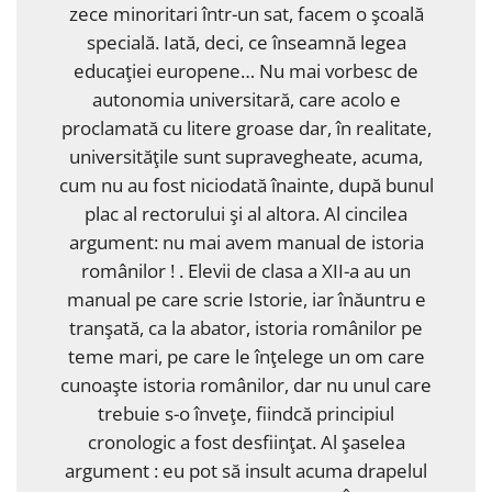
zece minoritari într-un sat, facem o şcoală
specială. Iată, deci, ce înseamnă legea
educaţiei europene… Nu mai vorbesc de
autonomia universitară, care acolo e
proclamată cu litere groase dar, în realitate,
universităţile sunt supravegheate, acuma,
cum nu au fost niciodată înainte, după bunul
plac al rectorului şi al altora. Al cincilea
argument: nu mai avem manual de istoria
românilor ! . Elevii de clasa a XII-a au un
manual pe care scrie Istorie, iar înăuntru e
tranşată, ca la abator, istoria românilor pe
teme mari, pe care le înţelege un om care
cunoaşte istoria românilor, dar nu unul care
trebuie s-o înveţe, fiindcă principiul
cronologic a fost desfiinţat. Al şaselea
argument : eu pot să insult acuma drapelul