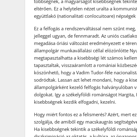
többségnek, a magyarságot kisebbségnek tekinte
eltérően. Ez a helytelen nézet uralta a kommunis
együttlakó (nationalitati conlocuitoare) népség
Ez a felfogás a rendszerváltással nem szűnt meg
jelleggel ugyan, de fennmaradt. Az uniós csatla
megadása óriási változást eredményezett e tére
állampolgár munkavállalási céllal elözönlötte Ny
megtapasztalhatta a kisebbségi lét számos kelleme
tapasztaltak, visszaáramlott a romániai közbeszé
köszönhető, hogy a Vadim Tudor-féle nacionalist
sodródtak. Lassan azt lehet mondani, hogy a ki
állampolgárként kezelő felfogás halványulóban v
dolgokat. Igy a székelyföldi románságot Hargit
kisebbségnek kezdik elfogadni, kezelni.
Hogy miért fontos ez a felismerés? Azért, mert e
szolgálja, de amiből egy macskaugrás segítségéve
Ha kisebbségnek tekintik a székelyföldi románság
diszkrimináció az oktatás, a kultúra, az önazono