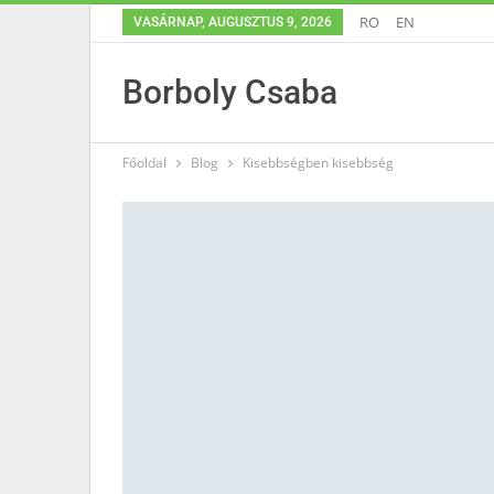
RO
EN
VASÁRNAP, AUGUSZTUS 9, 2026
Borboly Csaba
Főoldal
Blog
Kisebbségben kisebbség