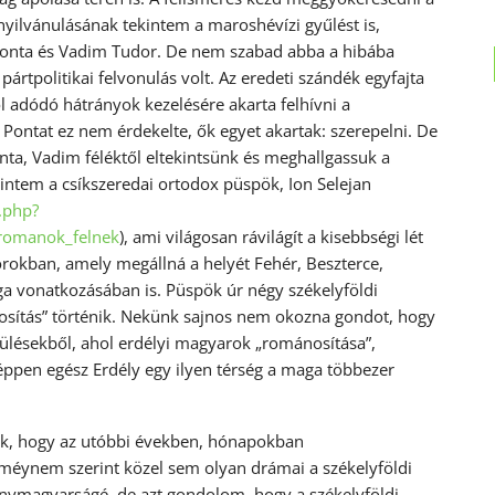
gnyilvánulásának tekintem a maroshévízi gyűlést is,
 Ponta és Vadim Tudor. De nem szabad abba a hibába
rtpolitikai felvonulás volt. Az eredeti szándék egyfajta
ől adódó hátrányok kezelésére akarta felhívni a
ontat ez nem érdekelte, ők egyet akartak: szerepelni. De
nta, Vadim féléktől eltekintsünk és meghallgassuk a
intem a csíkszeredai ortodox püspök, Ion Selejan
.php?
romanok_felnek
), ami világosan rávilágít a kisebbségi lét
orokban, amely megállná a helyét Fehér, Beszterce,
 vonatkozásában is. Püspök úr négy székelyföldi
rosítás” történik. Nekünk sajnos nem okozna gondot, hogy
epülésekből, ahol erdélyi magyarok „románosítása”,
ppen egész Erdély egy ilyen térség a maga többezer
nak, hogy az utóbbi években, hónapokban
méynem szerint közel sem olyan drámai a székelyföldi
nymagyarságé, de azt gondolom, hogy a székelyföldi