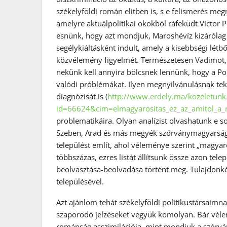
székelyföldi román elitben is, s e felismerés me
amelyre aktuálpolitikai okokból ráfeküdt Victor
esnünk, hogy azt mondjuk, Maroshévíz kizárólag pá
segélykiáltásként indult, amely a kisebbségi létb
közvélemény figyelmét. Természetesen Vadimot, P
nekünk kell annyira bölcsnek lennünk, hogy a Po
valódi próblémákat. Ilyen megnyilvánulásnak tek
diagnózisát is (
http://www.erdely.ma/kozeletunk
id=66624&cim=elmagyarositas_ez_az_amitol_a_
problematikáira. Olyan analízist olvashatunk e s
Szeben, Arad és más megyék szórványmagyarsága
települést említ, ahol véleménye szerint „magya
többszázas, ezres listát állítsunk össze azon tel
beolvasztása-beolvadása történt meg. Tulajdonké
településével.
Azt ajánlom tehát székelyföldi politikustársaim
szaporodó jelzéseket vegyük komolyan. Bár véle
románság asszimilációja, mint mondjuk a szórvá