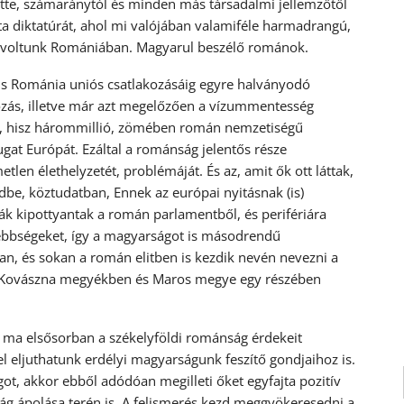
tte, számaránytól és minden más társadalmi jellemzőtől
ta diktatúrát, ahol mi valójában valamiféle harmadrangú,
ek voltunk Romániában. Magyarul beszélő románok.
, s Románia uniós csatlakozásáig egyre halványodó
kozás, illetve már azt megelőzően a vízummentesség
n, hisz hárommillió, zömében román nemzetiségű
ugat Európát. Ezáltal a románság jelentős része
tlen élethelyzetét, problémáját. És az, amit ők ott láttak,
dbe, köztudatban, Ennek az európai nyitásnak (is)
ák kipottyantak a román parlamentből, és perifériára
sebbségeket, így a magyarságot is másodrendű
an, és sokan a román elitben is kezdik nevén nevezni a
a, Kovászna megyékben és Maros megye egy részében
z ma elsősorban a székelyföldi románság érdekeit
l eljuthatunk erdélyi magyarságunk feszítő gondjaihoz is.
ot, akkor ebből adódóan megilleti őket egyfajta pozitív
ság ápolása terén is. A felismerés kezd meggyökeresedni a