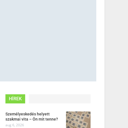
HÍREK
Személyeskedés helyett
szakmai vita – Ön mit tenne?
aug 6, 2026