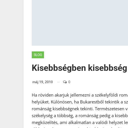
BLOG
Kisebbségben kisebbség
máj 19, 2010
0
Ha röviden akarjuk jellemezni a székelyföldi rom
helyüket. Különösen, ha Bukarestből tekintik a s
románság kisebbségnek tekinti. Természetesen van
székelység a többség, a románság pedig a kisebbs
megközelítés, ami alkalmatlan a valódi helyzet l