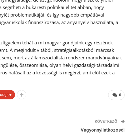
egítheti a bukaresti politikai elitet abban, hogy
nylét problematikáját, és így nagyobb empátiával
yar iskolák finanszírozása, az anyanyelv használata, a
özfigyelem tehát a mi magyar gondjaink egy részének
mt. A megindult vitából, stratégiaalkotásból márcsak
 sem, mert az államszocialista rendszer maradványainak
engülése, összeomlása, olyan helyi gazdasági-társadalmi
ros hatásait az a közösségi is megérzi, ami elől ezek a
oogle+
0
KÖVETKEZŐ
Vagyonnyilatkozosdi