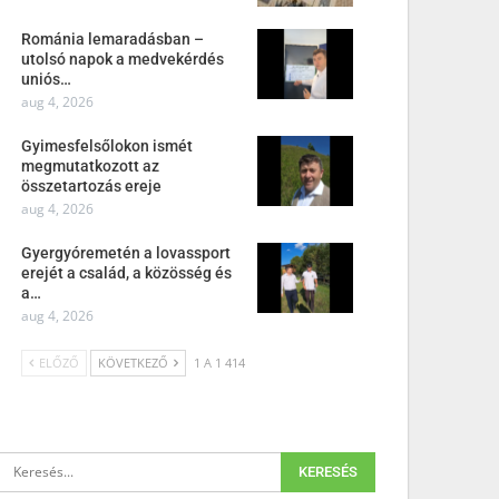
Románia lemaradásban –
utolsó napok a medvekérdés
uniós…
aug 4, 2026
Gyimesfelsőlokon ismét
megmutatkozott az
összetartozás ereje
aug 4, 2026
Gyergyóremetén a lovassport
erejét a család, a közösség és
a…
aug 4, 2026
ELŐZŐ
KÖVETKEZŐ
1 A 1 414