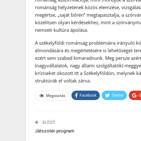
románság helyzetének közös elemzése, vizsgálata s
megértse, „saját bőrén” megtapasztalja, a szórvá
közelítsen olyan kérdésekhez, mint a szórványmag
nemzeti kultúra ápolása.
A székelyföldi románság problémáira irányuló k
elmondására és megértetésére is lehetőséget tere
ezért sem szabad kimaradnunk. Meg persze azért
(nagyvállalatok, nagy állami szolgáltatók) meggy
kríziseket okozott itt a Székelyföldön, melynek ká
struktúrák el voltak zárva.
Megosztás
Facebook
Twitter
G
ELŐZŐ
Játszotér program