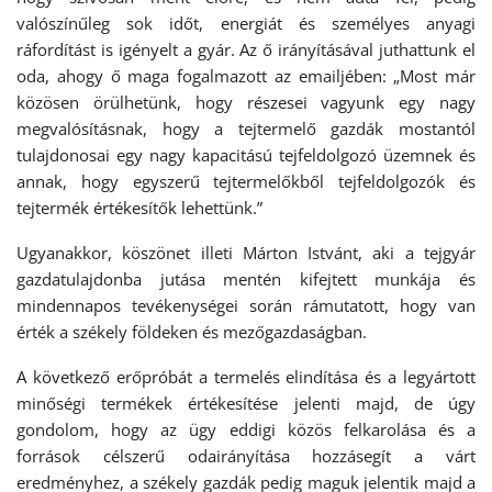
valószínűleg sok időt, energiát és személyes anyagi
ráfordítást is igényelt a gyár. Az ő irányításával juthattunk el
oda, ahogy ő maga fogalmazott az emailjében: „Most már
közösen örülhetünk, hogy részesei vagyunk egy nagy
megvalósításnak, hogy a tejtermelő gazdák mostantól
tulajdonosai egy nagy kapacitású tejfeldolgozó üzemnek és
annak, hogy egyszerű tejtermelőkből tejfeldolgozók és
tejtermék értékesítők lehettünk.”
Ugyanakkor, köszönet illeti Márton Istvánt, aki a tejgyár
gazdatulajdonba jutása mentén kifejtett munkája és
mindennapos tevékenységei során rámutatott, hogy van
érték a székely földeken és mezőgazdaságban.
A következő erőpróbát a termelés elindítása és a legyártott
minőségi termékek értékesítése jelenti majd, de úgy
gondolom, hogy az ügy eddigi közös felkarolása és a
források célszerű odairányítása hozzásegít a várt
eredményhez, a székely gazdák pedig maguk jelentik majd a