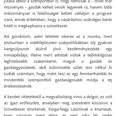
jutása abból a szempontból is, hogy nemcsak a – most már
részvényes – gazdák kellett vevők legyenek rá, hanem több
önkormányzat is felelősséget kellett vállaljon a program
iránt, annak érdekében, hogy a vásárláshoz szükséges banki
hitelt is megkaphassa a szövetkezet.
Azt gondolom, azért lehetett sikeres ez a munka, mert
elsősorban a vidékfejlesztési szakpolitikákban oly gyakran
hangsúlyozott alulról jövő kezdeményezések egy
mintapéldája, illetve mert adottak voltak a tejfeldolgozás
leghitelesebb szakemberei, maguk a gazdák és
gazdaegyesületek, akik különösebb üzleti terv nélkül ki
tudták számítani, hogy miért lesz ez egy fenntarthatóbb és
mindenféle szempontból gazdaságosabb módja a tej
értékesítésének.
A kezdeti ötleteléstől a megvalósításig vinni a dolgot, ez volt
az igazi erőfeszítés, amelyben meg szeretném köszönni a
Szövetkezet elnökének, Varga-Nagy Lászlónak a kitartását,
hogy szívósan ment előre, és nem adta fel, pedig