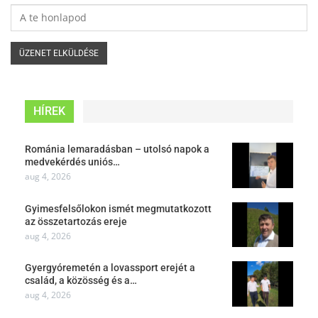
HÍREK
Románia lemaradásban – utolsó napok a
medvekérdés uniós…
aug 4, 2026
Gyimesfelsőlokon ismét megmutatkozott
az összetartozás ereje
aug 4, 2026
Gyergyóremetén a lovassport erejét a
család, a közösség és a…
aug 4, 2026