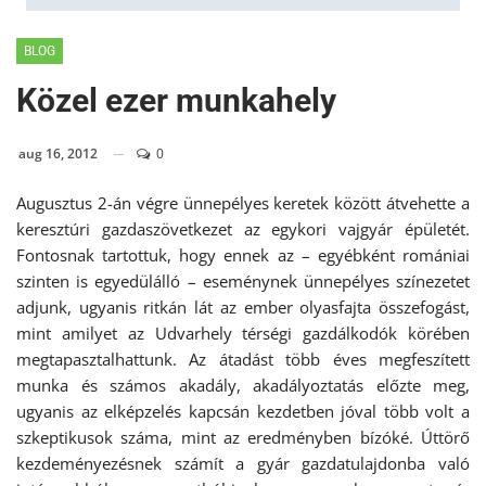
BLOG
Közel ezer munkahely
aug 16, 2012
0
Augusztus 2-án végre ünnepélyes keretek között átvehette a
keresztúri gazdaszövetkezet az egykori vajgyár épületét.
Fontosnak tartottuk, hogy ennek az – egyébként romániai
szinten is egyedülálló – eseménynek ünnepélyes színezetet
adjunk, ugyanis ritkán lát az ember olyasfajta összefogást,
mint amilyet az Udvarhely térségi gazdálkodók körében
megtapasztalhattunk. Az átadást több éves megfeszített
munka és számos akadály, akadályoztatás előzte meg,
ugyanis az elképzelés kapcsán kezdetben jóval több volt a
szkeptikusok száma, mint az eredményben bízóké. Úttörő
kezdeményezésnek számít a gyár gazdatulajdonba való