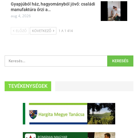
Gyapjúból ház, hagyományból jövő: családi
manufaktúra őrzi a…
aug 4, 2026
ELŐZŐ
KÖVETKEZŐ
1 A 1 414
TEVÉKENYSÉGEK