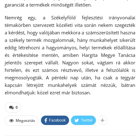
garanciát a termékek minőségét illetően.
Nemrég egy, a Székelyföld fejlesztési irányvonalai
témakörben szervezett közéleti vita során nekem szegezték
a kérdést, hogy valójában mekkora a számszerűsített haszna
a székely termék mozgalomnak, hány munkahelyet sikerült
eddig létrehozni a hagyományos, helyi termékek előállítása
és értékesítése mentén, amiben Hargita Megye Tanácsa
jelentős szerepet vállalt. Nagyon sokat, vágtam rá akkor
hirtelen, és ezt számos résztvevő, illetve a felszólalók is
megmosolyogták. A pénteki nap után, ha csak a tejgyár
kapcsán létrejött munkahelyek számát nézzük, bátran
elmondhatjuk: közel ezret már biztosan.
0
Megosztás
Facebook
Twitter